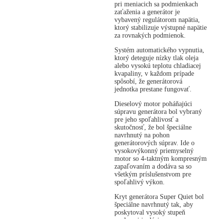
pri meniacich sa podmienkach
zaťaženia a generátor je
vybavený regulátorom napätia,
ktorý stabilizuje výstupné napätie
za rovnakých podmienok.
Systém automatického vypnutia,
ktorý deteguje nízky tlak oleja
alebo vysokú teplotu chladiacej
kvapaliny, v každom prípade
spôsobí, že generátorová
jednotka prestane fungovať.
Dieselový motor poháňajúci
súpravu generátora bol vybraný
pre jeho spoľahlivosť a
skutočnosť, že bol špeciálne
navrhnutý na pohon
generátorových súprav. Ide o
vysokovýkonný priemyselný
motor so 4-taktným kompresným
zapaľovaním a dodáva sa so
všetkým príslušenstvom pre
spoľahlivý výkon.
Kryt generátora Super Quiet bol
špeciálne navrhnutý tak, aby
poskytoval vysoký stupeň