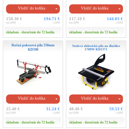
Vložiť do košíka
Vložiť do košíka
158.30 €
194.71 €
117.10 €
144.03 €
bez DPH
s DPH
bez DPH
s DPH
skladom - doručenie do 72 hodín
skladom - doručenie do 72 hodín
Ručná pokosová píla 550mm
Stolová elektrická píla na dlaždice
KD598
1700W KD1371
Vložiť do košíka
Vložiť do košíka
25.40 €
31.24 €
48.40 €
59.53 €
bez DPH
s DPH
bez DPH
s DPH
skladom - doručenie do 72 hodín
skladom - doručenie do 72 hodín