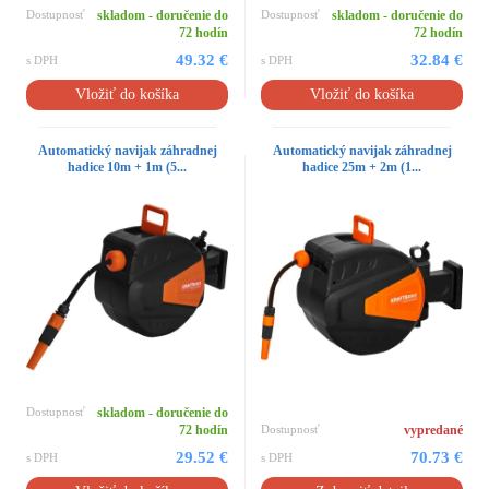
Dostupnosť
skladom - doručenie do
Dostupnosť
skladom - doručenie do
72 hodín
72 hodín
49.32 €
32.84 €
s DPH
s DPH
Vložiť do košíka
Vložiť do košíka
Automatický navijak záhradnej
Automatický navijak záhradnej
hadice 10m + 1m (5...
hadice 25m + 2m (1...
Dostupnosť
skladom - doručenie do
72 hodín
Dostupnosť
vypredané
29.52 €
70.73 €
s DPH
s DPH