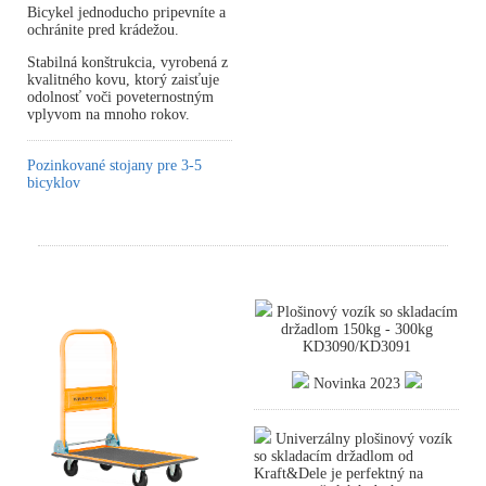
Bicykel jednoducho pripevníte a
ochránite pred krádežou.
Stabilná konštrukcia, vyrobená z
kvalitného kovu, ktorý zaisťuje
odolnosť voči poveternostným
vplyvom na mnoho rokov.
Pozinkované stojany pre 3-5
bicyklov
Plošinový vozík so skladacím
držadlom 150kg - 300kg
KD3090/KD3091
Novinka 2023
Univerzálny plošinový vozík
so skladacím držadlom od
Kraft&Dele je perfektný na