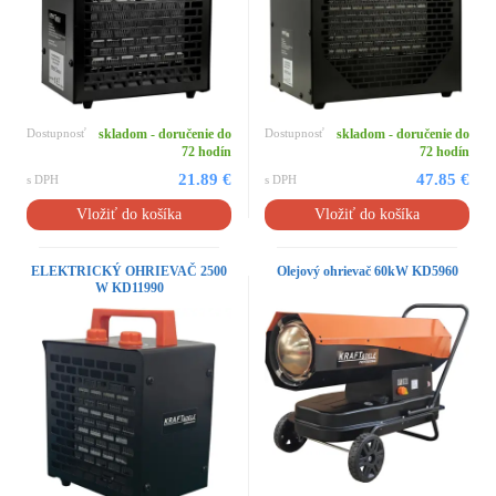
Dostupnosť
skladom - doručenie do
Dostupnosť
skladom - doručenie do
72 hodín
72 hodín
21.89 €
47.85 €
s DPH
s DPH
Vložiť do košíka
Vložiť do košíka
ELEKTRICKÝ OHRIEVAČ 2500
Olejový ohrievač 60kW KD5960
W KD11990