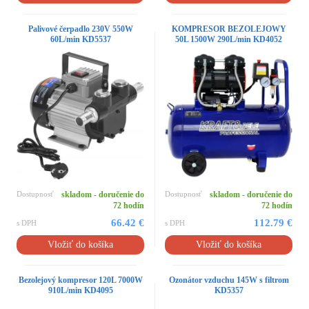
Palivové čerpadlo 230V 550W
KOMPRESOR BEZOLEJOWY
60L/min KD5537
50L 1500W 290L/min KD4052
Dostupnosť
skladom - doručenie do
Dostupnosť
skladom - doručenie do
72 hodín
72 hodín
66.42 €
112.79 €
s DPH
s DPH
Vložiť do košíka
Vložiť do košíka
Bezolejový kompresor 120L 7000W
Ozonátor vzduchu 145W s filtrom
910L/min KD4095
KD5357