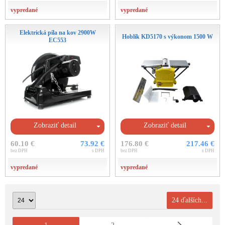
vypredané
vypredané
Elektrická píla na kov 2900W
Hoblík KD5170 s výkonom 1500 W
EC553
Zobraziť detail
Zobraziť detail
60.10 €
73.92 €
176.80 €
217.46 €
bez DPH
s DPH
bez DPH
s DPH
vypredané
vypredané
24 ďalších...