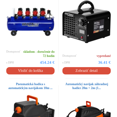
Dostupnosť
skladom - doručenie do
72 hodín
Dostupnosť
vypredané
454.24 €
36.41 €
s DPH
s DPH
Vložiť do košíka
Zobraziť detail
Pneumatická hadica s
Automatický navijak záhradnej
automatickým navijákom 10m ...
hadice 20m + 2m (1...