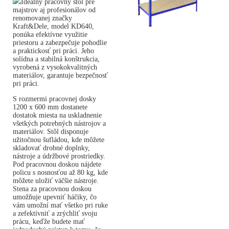
Ideálny pracovný stôl pre
majstrov aj profesionálov od
renomovanej značky
Kraft&Dele, model KD640,
ponúka efektívne využitie
priestoru a zabezpečuje pohodlie
a praktickosť pri práci. Jeho
solídna a stabilná konštrukcia,
vyrobená z vysokokvalitných
materiálov, garantuje bezpečnosť
pri práci.
S rozmermi pracovnej dosky
1200 x 600 mm dostanete
dostatok miesta na uskladnenie
všetkých potrebných nástrojov a
materiálov. Stôl disponuje
užitočnou šufládou, kde môžete
skladovať drobné doplnky,
nástroje a údržbové prostriedky.
Pod pracovnou doskou nájdete
policu s nosnosťou až 80 kg, kde
môžete uložiť väčšie nástroje.
Stena za pracovnou doskou
umožňuje upevniť háčiky, čo
vám umožní mať všetko pri ruke
a zefektívniť a zrýchliť svoju
prácu, keďže budete mať