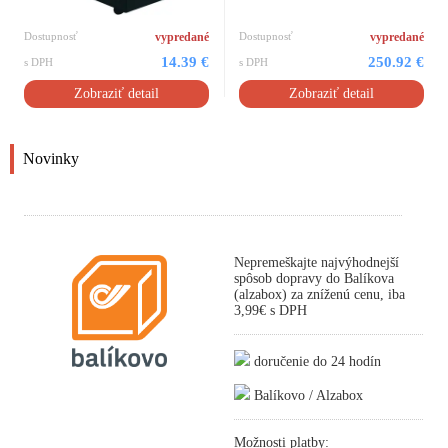
Dostupnosť
vypredané
Dostupnosť
vypredané
14.39 €
250.92 €
s DPH
s DPH
Zobraziť detail
Zobraziť detail
Novinky
Nepremeškajte najvýhodnejší
spôsob dopravy do Balíkova
(alzabox) za zníženú cenu, iba
3,99€ s DPH
doručenie do 24 hodín
Balíkovo / Alzabox
Možnosti platby: