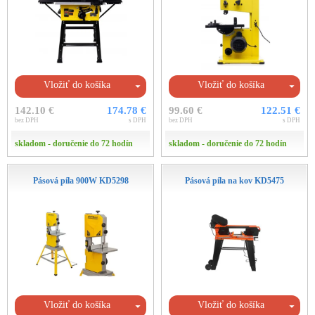
Vložiť do košíka
Vložiť do košíka
142.10 €
174.78 €
99.60 €
122.51 €
bez DPH
s DPH
bez DPH
s DPH
skladom - doručenie do 72 hodín
skladom - doručenie do 72 hodín
Pásová píla 900W KD5298
Pásová píla na kov KD5475
Vložiť do košíka
Vložiť do košíka