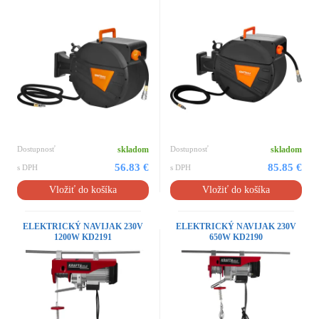
Dostupnosť
skladom
Dostupnosť
skladom
56.83 €
85.85 €
s DPH
s DPH
Vložiť do košíka
Vložiť do košíka
ELEKTRICKÝ NAVIJAK 230V
ELEKTRICKÝ NAVIJAK 230V
1200W KD2191
650W KD2190