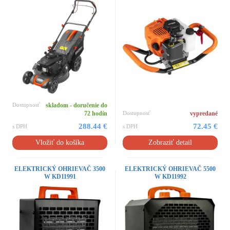
Dostupnosť
skladom - doručenie do
72 hodín
Dostupnosť
vypredané
288.44 €
72.45 €
s DPH
s DPH
Vložiť do košíka
Zobraziť detail
ELEKTRICKÝ OHRIEVAČ 3500
ELEKTRICKÝ OHRIEVAČ 5500
W KD11991
W KD11992