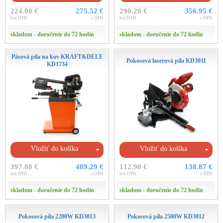
224.00 €
275.52 €
290.20 €
356.95 €
bez DPH
s DPH
bez DPH
s DPH
skladom - doručenie do 72 hodín
skladom - doručenie do 72 hodín
Pásová píla na kov KRAFT&DELE
Pokosová laserová píla KD3011
KD1734
Vložiť do košíka
Vložiť do košíka
397.80 €
489.29 €
112.90 €
138.87 €
bez DPH
s DPH
bez DPH
s DPH
skladom - doručenie do 72 hodín
skladom - doručenie do 72 hodín
Pokosová píla 2200W KD3013
Pokosová píla 2500W KD3012