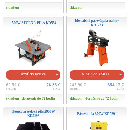
skladom
skladom
Elektrická pásová píla na kov
1500W STOLNÁ PÍLA KD554
KD1733
Vložiť do košíka
Vložiť do košíka
62.50 €
76.88 €
287.90 €
354.12 €
bez DPH
s DPH
bez DPH
s DPH
skladom - doručenie do 72 hodín
skladom - doručenie do 72 hodín
Kotúčová stolová píla 2900W
Pásová píla 850W KD5294
KD5293