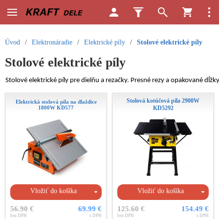
Úvod
/
Elektronáradie
/
Elektrické píly
/
Stolové elektrické píly
Stolové elektrické píly
Stolové elektrické píly pre dielňu a rezačky. Presné rezy a opakované dĺžky.
Stolová kotúčová píla 2900W
Elektrická stolová píla na dlaždice
1800W KD577
KD5292
Vložiť do košíka
Vložiť do košíka
56.90 €
69.99 €
125.60 €
154.49 €
bez DPH
s DPH
bez DPH
s DPH