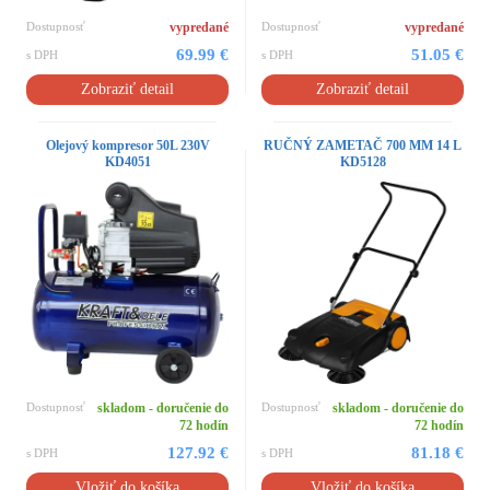
Dostupnosť
vypredané
Dostupnosť
vypredané
69.99 €
51.05 €
s DPH
s DPH
Zobraziť detail
Zobraziť detail
Olejový kompresor 50L 230V
RUČNÝ ZAMETAČ 700 MM 14 L
KD4051
KD5128
Dostupnosť
skladom - doručenie do
Dostupnosť
skladom - doručenie do
72 hodín
72 hodín
127.92 €
81.18 €
s DPH
s DPH
Vložiť do košíka
Vložiť do košíka