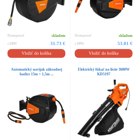
Dostupnosť
skladom
Dostupnosť
skladom
31.73 €
53.01 €
s DPH
s DPH
Vložiť do košíka
Vložiť do košíka
Automatický navijak záhradnej
Elektrický fúkač na lístie 3600W
hadice 15m + 1,5m ...
KD5197