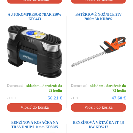
AUTOKOMPRESOR 7BAR 250W
BATÉRIOVÉ NOŽNICE 21V
KD3443
2000mAh KD5092
Dostupnosť
skladom - doručenie do
Dostupnosť
skladom - doručenie do
72 hodín
72 hodín
56.21 €
47.60 €
s DPH
s DPH
Vložiť do košíka
Vložiť do košíka
BENZÍNOVÁ KOSAČKA NA
BENZÍNOVÁ VŔTAČKA 2T 4,9
TRÁVU 9HP 510 mm KD5085
kW KD5217