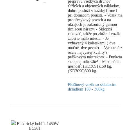
prepravu všetkých druhov
ťažkých a objemných nákladov,
dobre poslúži v každej firme i
pri domácom použití. - Vozík má
protišmykový povrch a na
okrajoch je zakončený gumou
tlmiacou nárazy. - Sklopná
rukoväť, takže po zložení vozík
zaberie málo miesta. - Je
vybavený 4 kolieskami ( dve
otočné, dve pevné). - Vyrobené z
ocele najvyššej kvality s
práškovým nástrekom. - Funkcia
sklopnej rukoväte! - Maximálna
nosnosť: (KD3091)150 kg,
(KD3090)300 kg
Plošinový vozík so skladacím
držadlom 150 - 300kg
Elektrický hoblík 1450W
EC561