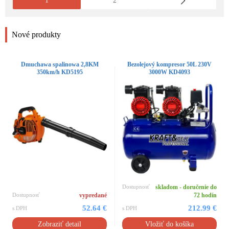
1
2
Nové produkty
Dmuchawa spalinowa 2,8KM
Bezolejový kompresor 50L 230V
350km/h KD5195
3000W KD4093
Dostupnosť
skladom - doručenie do
Dostupnosť
vypredané
72 hodín
52.64 €
212.99 €
s DPH
s DPH
Zobraziť detail
Vložiť do košíka