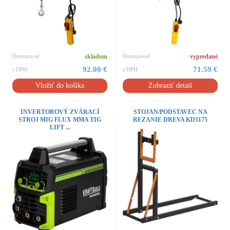
Dostupnosť
skladom
Dostupnosť
vypredané
92.00 €
71.59 €
s DPH
s DPH
Vložiť do košíka
Zobraziť detail
INVERTOROVÝ ZVÁRACÍ
STOJAN/PODSTAVEC NA
STROJ MIG FLUX MMA TIG
REZANIE DREVA KD3175
LIFT ...