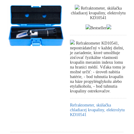
Refraktometer, skúšačka
chladiacej kvapaliny, elektrolytu
KD10541
Bestseller
Refraktometer KD10541,
nepostrádateľný v každej dielni,
je zariadenie, ktoré umožňuje
zisťovať fyzikálne vlastnosti
kvapalín meraním indexu lomu
na hranici médií. Vďaka tomu je
možné určiť: - úroveň nabitia
batérie, - bod tuhnutia kvapalín
na báze propylénglykolu alebo
etylalkoholu, - bod tuhnutia
kvapaliny ostrekovačov.
Refraktometer, skúšačka
chladiacej kvapaliny, elektrolytu
KD10541