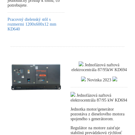
jednoduchý prístup k tomu, čo
potrebujete.
Pracovný dielenský stôl s
rozmermi 1200x600x12 mm
KD640
Jednofázová naftová
elektrocentrála 87/95kW KD694
Novinka 2023
Jednofázová naftová
elektrocentrála 87/95 kW KD694
Jednotka motor/generátor
pozostáva z dieselového motora
spojeného s generátorom.
Regulátor na motore zaisťuje
stabilnú prevádzkovú rýchlosť