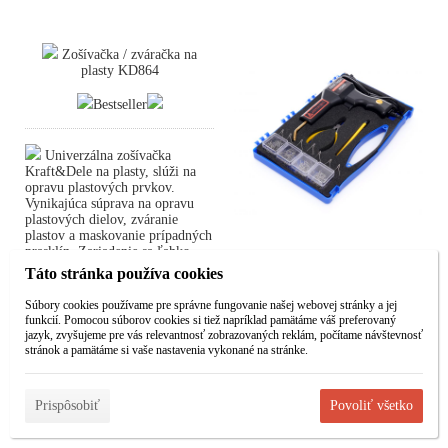
Zošívačka / zváračka na
plasty KD864
Bestseller
Univerzálna zošívačka
Kraft&Dele na plasty, slúži na
opravu plastových prvkov.
Vynikajúca súprava na opravu
plastových dielov, zváranie
plastov a maskovanie prípadných
prasklín. Zariadenie sa ľahko
používa a je praktické.
Táto stránka používa cookies
Zariadenie je vybavené až 200 ks
zváracích hrotov (4 druhy po 50
Súbory cookies používame pre správne fungovanie našej webovej stránky a jej
ks) rôznych tvarov
funkcií. Pomocou súborov cookies si tiež napríklad pamätáme váš preferovaný
jazyk, zvyšujeme pre vás relevantnosť zobrazovaných reklám, počítame návštevnosť
stránok a pamätáme si vaše nastavenia vykonané na stránke.
Zošívačka / zváračka na plasty
KD864
Prispôsobiť
Povoliť všetko