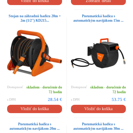
Vložiť do košíka
Zobraziť detail
Stojan na záhradnú hadicu 20m +
Pneumatická hadica s
2m (1/2'') KD215...
automatickým navijákom 15m ...
Dostupnosť
skladom - doručenie do
Dostupnosť
skladom - doručenie do
72 hodín
72 hodín
28.54 €
53.75 €
s DPH
s DPH
Vložiť do košíka
Vložiť do košíka
Pneumatická hadica s
Pneumatická hadica s
automatickým navijákom 20m ...
automatickým navijákom 30m ...