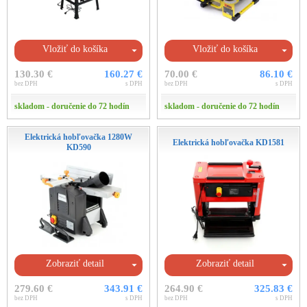
Vložiť do košíka
Vložiť do košíka
130.30 €
160.27 €
70.00 €
86.10 €
bez DPH
s DPH
bez DPH
s DPH
skladom - doručenie do 72 hodín
skladom - doručenie do 72 hodín
Elektrická hobľovačka 1280W
Elektrická hobľovačka KD1581
KD590
Zobraziť detail
Zobraziť detail
279.60 €
343.91 €
264.90 €
325.83 €
bez DPH
s DPH
bez DPH
s DPH