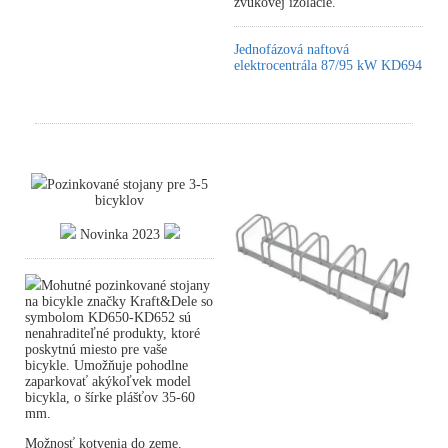
zvukovej izolácie.
Jednofázová naftová
elektrocentrála 87/95 kW KD694
Pozinkované stojany pre 3-5
bicyklov
Novinka 2023
Mohutné pozinkované stojany
na bicykle značky Kraft&Dele so
symbolom KD650-KD652 sú
nenahraditeľné produkty, ktoré
poskytnú miesto pre vaše
bicykle. Umožňuje pohodlne
zaparkovať akýkoľvek model
bicykla, o šírke plášťov 35-60
mm.
Možnosť kotvenia do zeme.