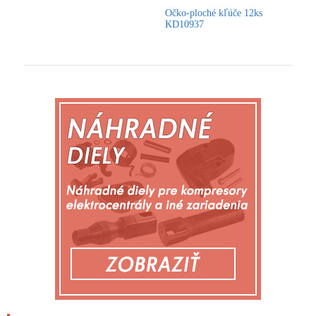
Očko-ploché kľúče 12ks
KD10937