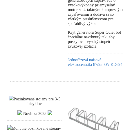
generátorových súprav. Ide o
vysokovýkonný priemyselný
motor so 4-taktným kompresným
zapaľovaním a dodáva sa so
všetkým príslušenstvom pre
spoľahlivý výkon.
Kryt generátora Super Quiet bol
špeciálne navrhnutý tak, aby
poskytoval vysoký stupeň
zvukovej izolácie.
Jednofázová naftová
elektrocentrála 87/95 kW KD694
Pozinkované stojany pre 3-5
bicyklov
Novinka 2023
Mohutné pozinkované stojany