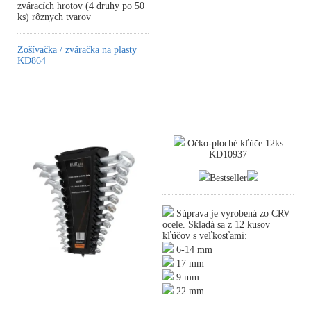
zváracích hrotov (4 druhy po 50
ks) rôznych tvarov
Zošívačka / zváračka na plasty
KD864
Očko-ploché kľúče 12ks
KD10937
Bestseller
Súprava je vyrobená zo CRV
ocele. Skladá sa z 12 kusov
kľúčov s veľkosťami:
6-14 mm
17 mm
9 mm
22 mm