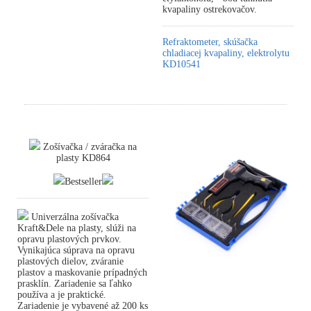
kvapaliny ostrekovačov.
Refraktometer, skúšačka
chladiacej kvapaliny, elektrolytu
KD10541
Zošívačka / zváračka na
plasty KD864
Bestseller
Univerzálna zošívačka
Kraft&Dele na plasty, slúži na
opravu plastových prvkov.
Vynikajúca súprava na opravu
plastových dielov, zváranie
plastov a maskovanie prípadných
prasklín. Zariadenie sa ľahko
používa a je praktické.
Zariadenie je vybavené až 200 ks