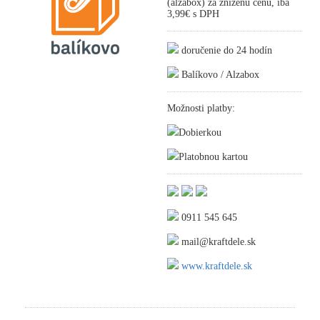
(alzabox) za zníženú cenu, iba
3,99€ s DPH
doručenie do 24 hodín
Balíkovo / Alzabox
Možnosti platby:
Dobierkou
Platobnou kartou
0911 545 645
mail@kraftdele.sk
www.kraftdele.sk