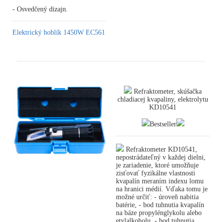
- Osvedčený dizajn.
Elektrický hoblík 1450W EC561
Refraktometer, skúšačka
chladiacej kvapaliny, elektrolytu
KD10541
Bestseller
Refraktometer KD10541,
nepostrádateľný v každej dielni,
je zariadenie, ktoré umožňuje
zisťovať fyzikálne vlastnosti
kvapalín meraním indexu lomu
na hranici médií. Vďaka tomu je
možné určiť: - úroveň nabitia
batérie, - bod tuhnutia kvapalín
na báze propylénglykolu alebo
etylalkoholu, - bod tuhnutia