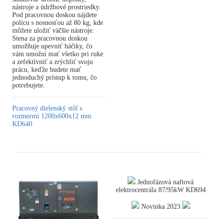
nástroje a údržbové prostriedky.
Pod pracovnou doskou nájdete
policu s nosnosťou až 80 kg, kde
môžete uložiť väčšie nástroje.
Stena za pracovnou doskou
umožňuje upevniť háčiky, čo
vám umožní mať všetko pri ruke
a zefektívniť a zrýchliť svoju
prácu, keďže budete mať
jednoduchý prístup k tomu, čo
potrebujete.
Pracovný dielenský stôl s
rozmermi 1200x600x12 mm
KD640
Jednofázová naftová
elektrocentrála 87/95kW KD694
Novinka 2023