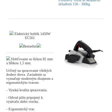
Plošinový vozík so skladacím
držadlom 150 - 300kg
Elektrický hoblík 1450W
EC561
Bestseller
Hobľovanie so šírkou 82 mm
a hĺbkou 1,5 mm.
Určený na spracovanie všetkých
druhov dreva. Zariadenie sa
vyznačuje moderným dizajnom a
ergonomickým tvarom.
- Vysoká kvalita spracovania.
- Odvod pilín pripojený k
vysávaču alebo vrecku.
- Ergonomický tvar.