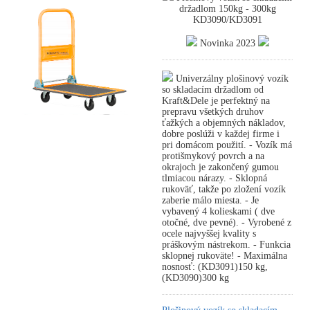
držadlom 150kg - 300kg
KD3090/KD3091
Novinka 2023
Univerzálny plošinový vozík
so skladacím držadlom od
Kraft&Dele je perfektný na
prepravu všetkých druhov
ťažkých a objemných nákladov,
dobre poslúži v každej firme i
pri domácom použití. - Vozík má
protišmykový povrch a na
okrajoch je zakončený gumou
tlmiacou nárazy. - Sklopná
rukoväť, takže po zložení vozík
zaberie málo miesta. - Je
vybavený 4 kolieskami ( dve
otočné, dve pevné). - Vyrobené z
ocele najvyššej kvality s
práškovým nástrekom. - Funkcia
sklopnej rukoväte! - Maximálna
nosnosť: (KD3091)150 kg,
(KD3090)300 kg