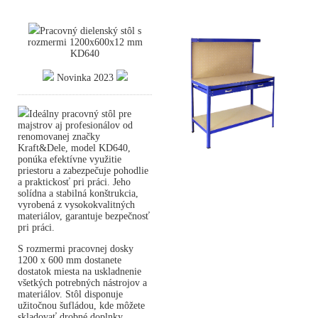
Pracovný dielenský stôl s
rozmermi 1200x600x12 mm
KD640
Novinka 2023
Ideálny pracovný stôl pre
majstrov aj profesionálov od
renomovanej značky
Kraft&Dele, model KD640,
ponúka efektívne využitie
priestoru a zabezpečuje pohodlie
a praktickosť pri práci. Jeho
solídna a stabilná konštrukcia,
vyrobená z vysokokvalitných
materiálov, garantuje bezpečnosť
pri práci.
S rozmermi pracovnej dosky
1200 x 600 mm dostanete
dostatok miesta na uskladnenie
všetkých potrebných nástrojov a
materiálov. Stôl disponuje
užitočnou šufládou, kde môžete
skladovať drobné doplnky,