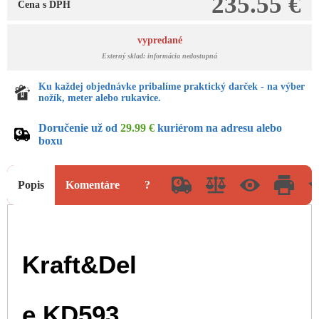
235.55 €
Cena s DPH
vypredané
Externý sklad: informácia nedostupná
Ku každej objednávke pribalíme praktický darček - na výber
nožík, meter alebo rukavice.
Doručenie už od
29.99 €
kuriérom na adresu alebo
boxu
Popis
Komentáre
?
Kraft&Del
e KD593