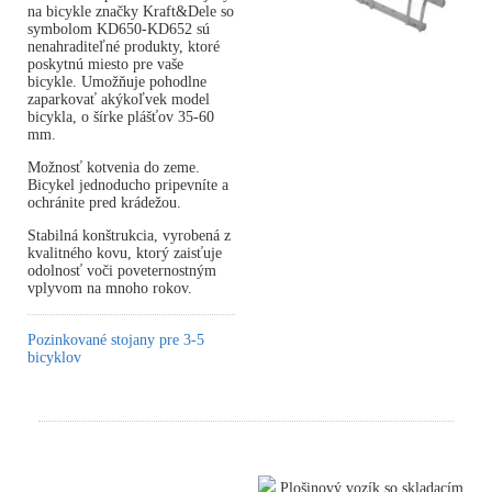
na bicykle značky Kraft&Dele so
symbolom KD650-KD652 sú
nenahraditeľné produkty, ktoré
poskytnú miesto pre vaše
bicykle. Umožňuje pohodlne
zaparkovať akýkoľvek model
bicykla, o šírke plášťov 35-60
mm.
Možnosť kotvenia do zeme.
Bicykel jednoducho pripevníte a
ochránite pred krádežou.
Stabilná konštrukcia, vyrobená z
kvalitného kovu, ktorý zaisťuje
odolnosť voči poveternostným
vplyvom na mnoho rokov.
Pozinkované stojany pre 3-5
bicyklov
Plošinový vozík so skladacím