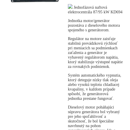
Jednofázová naftová
elektrocentrála 87/95 kW KD694
Jednotka motor/generátor
pozostáva z dieselového motora
spojeného s generátorom.
Regulátor na motore zaisťuje
stabilnú prevádzkovú rýchlosť
pri meniacich sa podmienkach
zaťaženia a generátor je
vybavený regulátorom napätia,
ktorý stabilizuje výstupné napätie
za rovnakých podmienok.
Systém automatického vypnutia,
ktorý deteguje nízky tlak oleja
alebo vysokú teplotu chladiacej
kvapaliny, v každom prípade
spôsobí, že generátorová
jednotka prestane fungovať.
Dieselový motor poháňajúci
súpravu generátora bol vybraný
pre jeho spoľahlivosť a
skutočnosť, že bol špeciálne
navrhnutý na pohon