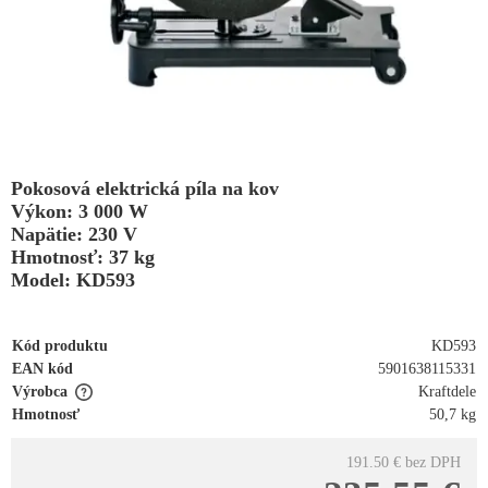
Pokosová elektrická píla na kov
Výkon: 3 000 W
Napätie: 230 V
Hmotnosť: 37 kg
Model: KD593
Kód produktu
KD593
EAN kód
5901638115331
Výrobca
Kraftdele
Hmotnosť
50,7 kg
191.50 €
bez DPH