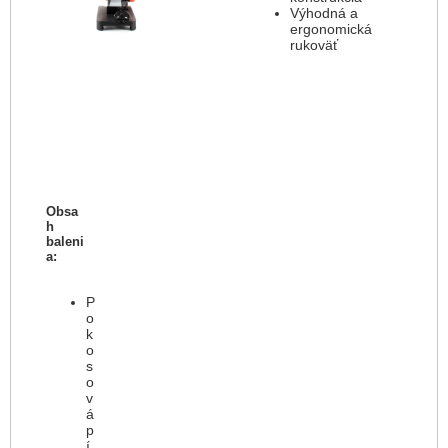
Výhodná a
ergonomická
rukoväť
Obsa
h
baleni
a:
P
o
k
o
s
o
v
á
p
í