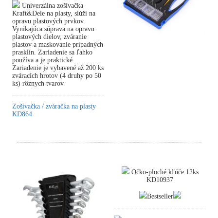
Univerzálna zošívačka
Kraft&Dele na plasty, slúži na
opravu plastových prvkov.
Vynikajúca súprava na opravu
plastových dielov, zváranie
plastov a maskovanie prípadných
prasklín. Zariadenie sa ľahko
používa a je praktické.
Zariadenie je vybavené až 200 ks
zváracích hrotov (4 druhy po 50
ks) rôznych tvarov
Zošívačka / zváračka na plasty
KD864
Očko-ploché kľúče 12ks
KD10937
Bestseller