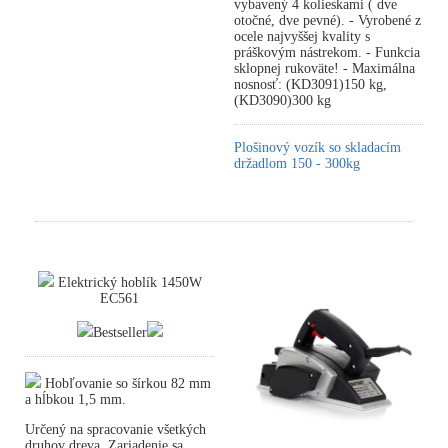
vybavený 4 kolieskami ( dve
otočné, dve pevné). - Vyrobené z
ocele najvyššej kvality s
práškovým nástrekom. - Funkcia
sklopnej rukoväte! - Maximálna
nosnosť: (KD3091)150 kg,
(KD3090)300 kg
Plošinový vozík so skladacím
držadlom 150 - 300kg
Elektrický hoblík 1450W
EC561
Bestseller
Hobľovanie so šírkou 82 mm
a hĺbkou 1,5 mm.
Určený na spracovanie všetkých
druhov dreva. Zariadenie sa