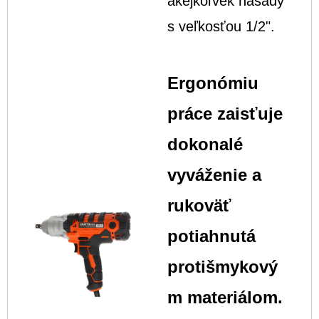
akejkoľvek násady
s veľkosťou 1/2".
Ergonómiu
práce zaisťuje
dokonalé
vyváženie a
rukoväť
potiahnutá
protišmykový
m materiálom.