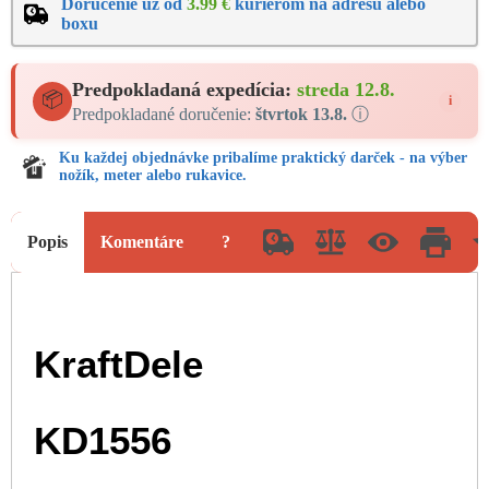
Doručenie už od
3.99 €
kuriérom na adresu alebo
boxu
Predpokladaná expedícia:
streda 12.8.
📦
i
Predpokladané doručenie:
štvrtok 13.8.
ⓘ
Ku každej objednávke pribalíme praktický darček - na výber
nožík, meter alebo rukavice.
Popis
Komentáre
?
KraftDele
KD1556