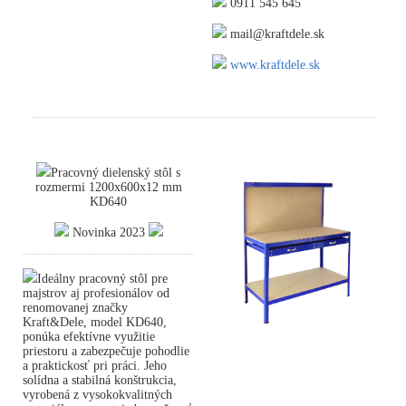
0911 545 645
mail@kraftdele.sk
www.kraftdele.sk
Pracovný dielenský stôl s
rozmermi 1200x600x12 mm
KD640
Novinka 2023
Ideálny pracovný stôl pre
majstrov aj profesionálov od
renomovanej značky
Kraft&Dele, model KD640,
ponúka efektívne využitie
priestoru a zabezpečuje pohodlie
a praktickosť pri práci. Jeho
solídna a stabilná konštrukcia,
vyrobená z vysokokvalitných