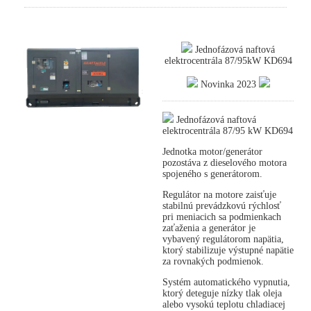
Jednofázová naftová
elektrocentrála 87/95kW KD694
Novinka 2023
Jednofázová naftová
elektrocentrála 87/95 kW KD694
Jednotka motor/generátor
pozostáva z dieselového motora
spojeného s generátorom.
Regulátor na motore zaisťuje
stabilnú prevádzkovú rýchlosť
pri meniacich sa podmienkach
zaťaženia a generátor je
vybavený regulátorom napätia,
ktorý stabilizuje výstupné napätie
za rovnakých podmienok.
Systém automatického vypnutia,
ktorý deteguje nízky tlak oleja
alebo vysokú teplotu chladiacej