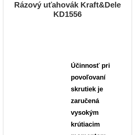
Rázový uťahovák Kraft&Dele
KD1556
Účinnosť pri
povoľovaní
skrutiek je
zaručená
vysokým
krútiacim