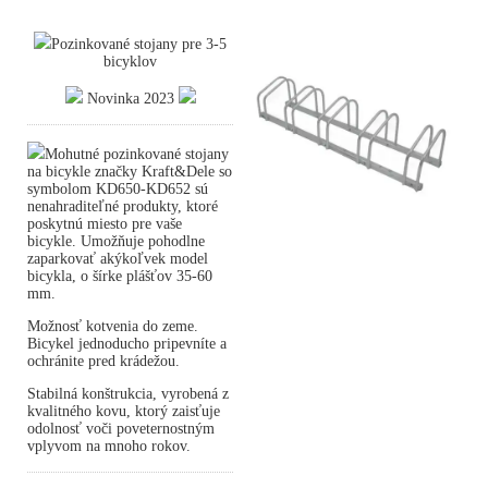
Pozinkované stojany pre 3-5
bicyklov
Novinka 2023
Mohutné pozinkované stojany
na bicykle značky Kraft&Dele so
symbolom KD650-KD652 sú
nenahraditeľné produkty, ktoré
poskytnú miesto pre vaše
bicykle. Umožňuje pohodlne
zaparkovať akýkoľvek model
bicykla, o šírke plášťov 35-60
mm.
Možnosť kotvenia do zeme.
Bicykel jednoducho pripevníte a
ochránite pred krádežou.
Stabilná konštrukcia, vyrobená z
kvalitného kovu, ktorý zaisťuje
odolnosť voči poveternostným
vplyvom na mnoho rokov.