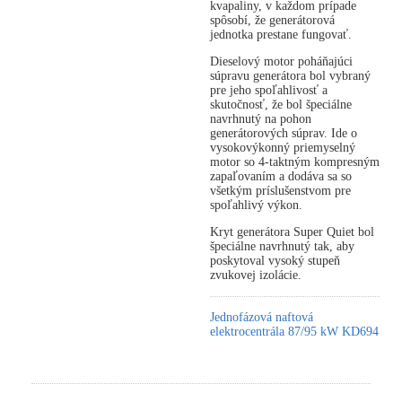
kvapaliny, v každom prípade
spôsobí, že generátorová
jednotka prestane fungovať.
Dieselový motor poháňajúci
súpravu generátora bol vybraný
pre jeho spoľahlivosť a
skutočnosť, že bol špeciálne
navrhnutý na pohon
generátorových súprav. Ide o
vysokovýkonný priemyselný
motor so 4-taktným kompresným
zapaľovaním a dodáva sa so
všetkým príslušenstvom pre
spoľahlivý výkon.
Kryt generátora Super Quiet bol
špeciálne navrhnutý tak, aby
poskytoval vysoký stupeň
zvukovej izolácie.
Jednofázová naftová
elektrocentrála 87/95 kW KD694