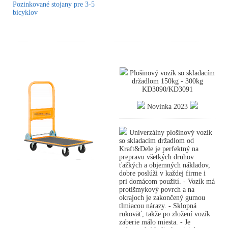
Pozinkované stojany pre 3-5
bicyklov
Plošinový vozík so skladacím
držadlom 150kg - 300kg
KD3090/KD3091
Novinka 2023
Univerzálny plošinový vozík
so skladacím držadlom od
Kraft&Dele je perfektný na
prepravu všetkých druhov
ťažkých a objemných nákladov,
dobre poslúži v každej firme i
pri domácom použití. - Vozík má
protišmykový povrch a na
okrajoch je zakončený gumou
tlmiacou nárazy. - Sklopná
rukoväť, takže po zložení vozík
zaberie málo miesta. - Je