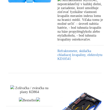
Refraktometer KD10541,
nepostrádateľný v každej dielni,
je zariadenie, ktoré umožňuje
zisťovať fyzikálne vlastnosti
kvapalín meraním indexu lomu
na hranici médií. Vďaka tomu je
možné určiť: - úroveň nabitia
batérie, - bod tuhnutia kvapalín
na báze propylénglykolu alebo
etylalkoholu, - bod tuhnutia
kvapaliny ostrekovačov.
Refraktometer, skúšačka
chladiacej kvapaliny, elektrolytu
KD10541
Zošívačka / zváračka na
plasty KD864
Bestseller