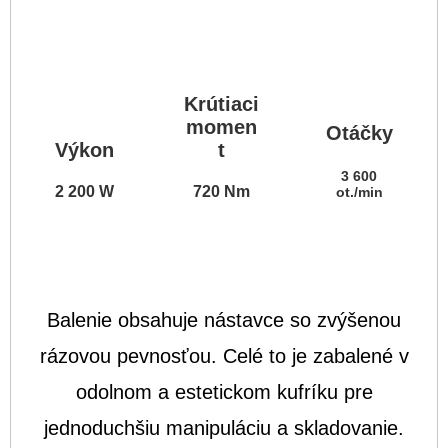
Krútiaci
momen
Otáčky
Výkon
t
3 600
2 200 W
720 Nm
ot./min
Balenie obsahuje nástavce so zvýšenou
rázovou pevnosťou. Celé to je zabalené v
odolnom a estetickom kufríku pre
jednoduchšiu manipuláciu a skladovanie.