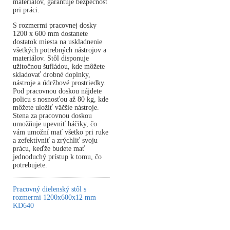
materiálov, garantuje bezpečnosť
pri práci.
S rozmermi pracovnej dosky
1200 x 600 mm dostanete
dostatok miesta na uskladnenie
všetkých potrebných nástrojov a
materiálov. Stôl disponuje
užitočnou šufládou, kde môžete
skladovať drobné doplnky,
nástroje a údržbové prostriedky.
Pod pracovnou doskou nájdete
policu s nosnosťou až 80 kg, kde
môžete uložiť väčšie nástroje.
Stena za pracovnou doskou
umožňuje upevniť háčiky, čo
vám umožní mať všetko pri ruke
a zefektívniť a zrýchliť svoju
prácu, keďže budete mať
jednoduchý prístup k tomu, čo
potrebujete.
Pracovný dielenský stôl s
rozmermi 1200x600x12 mm
KD640