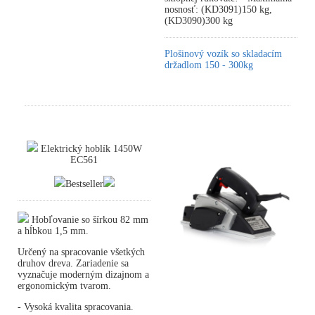
nosnosť: (KD3091)150 kg,
(KD3090)300 kg
Plošinový vozík so skladacím
držadlom 150 - 300kg
Elektrický hoblík 1450W
EC561
Bestseller
Hobľovanie so šírkou 82 mm
a hĺbkou 1,5 mm.
Určený na spracovanie všetkých
druhov dreva. Zariadenie sa
vyznačuje moderným dizajnom a
ergonomickým tvarom.
- Vysoká kvalita spracovania.