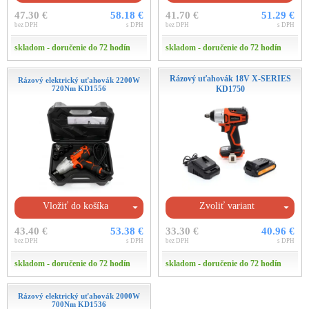
47.30 €
58.18 €
41.70 €
51.29 €
bez DPH
s DPH
bez DPH
s DPH
skladom - doručenie do 72 hodín
skladom - doručenie do 72 hodín
Rázový uťahovák 18V X-SERIES
Rázový elektrický uťahovák 2200W
720Nm KD1556
KD1750
Vložiť do košíka
Zvoliť variant
43.40 €
53.38 €
33.30 €
40.96 €
bez DPH
s DPH
bez DPH
s DPH
skladom - doručenie do 72 hodín
skladom - doručenie do 72 hodín
Rázový elektrický uťahovák 2000W
700Nm KD1536