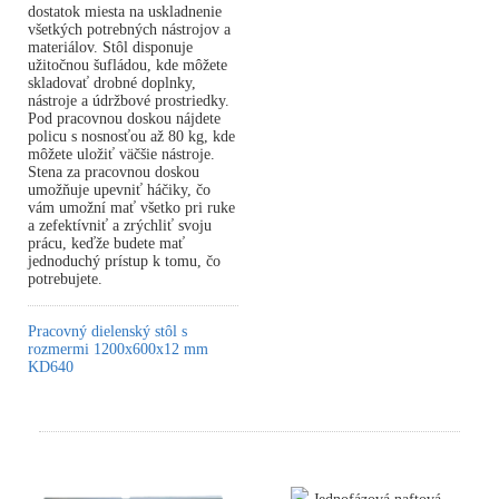
dostatok miesta na uskladnenie
všetkých potrebných nástrojov a
materiálov. Stôl disponuje
užitočnou šufládou, kde môžete
skladovať drobné doplnky,
nástroje a údržbové prostriedky.
Pod pracovnou doskou nájdete
policu s nosnosťou až 80 kg, kde
môžete uložiť väčšie nástroje.
Stena za pracovnou doskou
umožňuje upevniť háčiky, čo
vám umožní mať všetko pri ruke
a zefektívniť a zrýchliť svoju
prácu, keďže budete mať
jednoduchý prístup k tomu, čo
potrebujete.
Pracovný dielenský stôl s
rozmermi 1200x600x12 mm
KD640