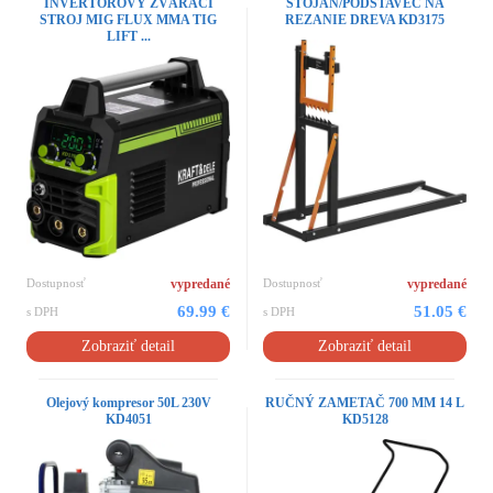
INVERTOROVÝ ZVÁRACÍ
STOJAN/PODSTAVEC NA
STROJ MIG FLUX MMA TIG
REZANIE DREVA KD3175
LIFT ...
Dostupnosť
vypredané
Dostupnosť
vypredané
69.99 €
51.05 €
s DPH
s DPH
Zobraziť detail
Zobraziť detail
Olejový kompresor 50L 230V
RUČNÝ ZAMETAČ 700 MM 14 L
KD4051
KD5128