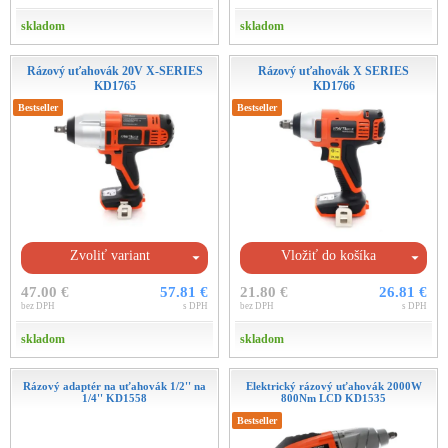
skladom
skladom
Rázový uťahovák 20V X-SERIES
Rázový uťahovák X SERIES
KD1765
KD1766
Bestseller
Bestseller
Zvoliť variant
Vložiť do košíka
47.00 €
57.81 €
21.80 €
26.81 €
bez DPH
s DPH
bez DPH
s DPH
skladom
skladom
Rázový adaptér na uťahovák 1/2'' na
Elektrický rázový uťahovák 2000W
1/4'' KD1558
800Nm LCD KD1535
Bestseller