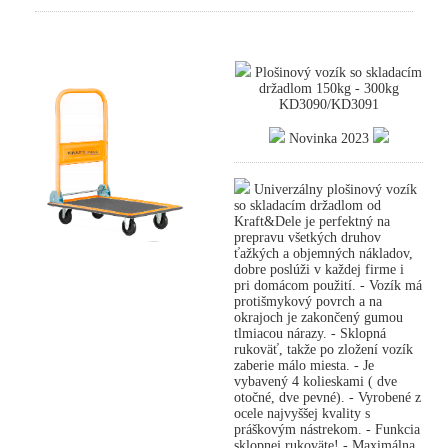
Plošinový vozík so skladacím
držadlom 150kg - 300kg
KD3090/KD3091
Novinka 2023
Univerzálny plošinový vozík
so skladacím držadlom od
Kraft&Dele je perfektný na
prepravu všetkých druhov
ťažkých a objemných nákladov,
dobre poslúži v každej firme i
pri domácom použití. - Vozík má
protišmykový povrch a na
okrajoch je zakončený gumou
tlmiacou nárazy. - Sklopná
rukoväť, takže po zložení vozík
zaberie málo miesta. - Je
vybavený 4 kolieskami ( dve
otočné, dve pevné). - Vyrobené z
ocele najvyššej kvality s
práškovým nástrekom. - Funkcia
sklopnej rukoväte! - Maximálna