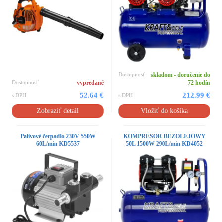
Dostupnosť
skladom - doručenie do
Dostupnosť
vypredané
72 hodín
52.64 €
212.99 €
s DPH
s DPH
Zobraziť detail
Vložiť do košíka
Palivové čerpadlo 230V 550W
KOMPRESOR BEZOLEJOWY
60L/min KD5537
50L 1500W 290L/min KD4052