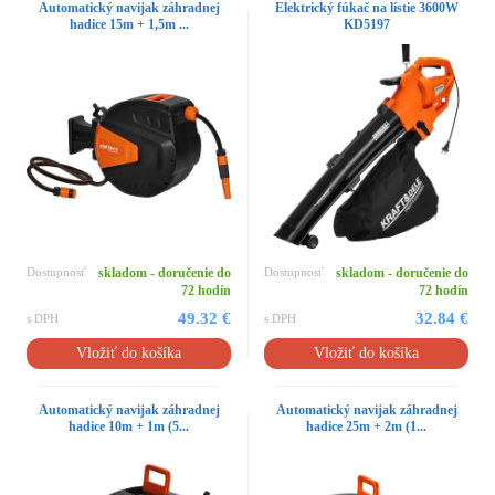
Automatický navijak záhradnej
Elektrický fúkač na lístie 3600W
hadice 15m + 1,5m ...
KD5197
Dostupnosť
skladom - doručenie do
Dostupnosť
skladom - doručenie do
72 hodín
72 hodín
49.32 €
32.84 €
s DPH
s DPH
Vložiť do košíka
Vložiť do košíka
Automatický navijak záhradnej
Automatický navijak záhradnej
hadice 10m + 1m (5...
hadice 25m + 2m (1...