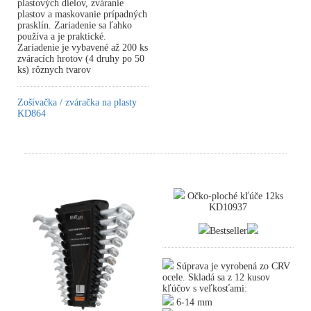
plastových dielov, zváranie
plastov a maskovanie prípadných
prasklín. Zariadenie sa ľahko
používa a je praktické.
Zariadenie je vybavené až 200 ks
zváracích hrotov (4 druhy po 50
ks) rôznych tvarov
Zošívačka / zváračka na plasty
KD864
Očko-ploché kľúče 12ks
KD10937
Bestseller
Súprava je vyrobená zo CRV
ocele. Skladá sa z 12 kusov
kľúčov s veľkosťami:
6-14 mm