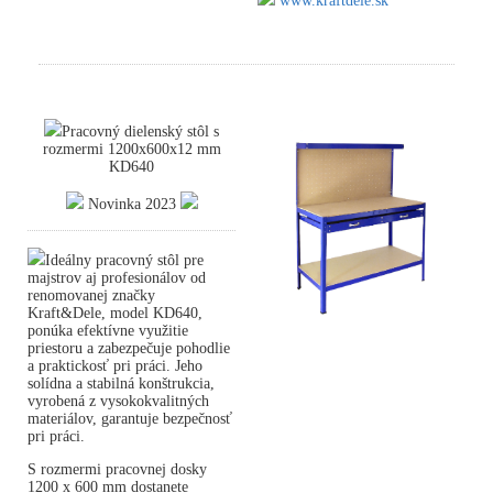
www.kraftdele.sk
Pracovný dielenský stôl s
rozmermi 1200x600x12 mm
KD640
Novinka 2023
Ideálny pracovný stôl pre
majstrov aj profesionálov od
renomovanej značky
Kraft&Dele, model KD640,
ponúka efektívne využitie
priestoru a zabezpečuje pohodlie
a praktickosť pri práci. Jeho
solídna a stabilná konštrukcia,
vyrobená z vysokokvalitných
materiálov, garantuje bezpečnosť
pri práci.
S rozmermi pracovnej dosky
1200 x 600 mm dostanete