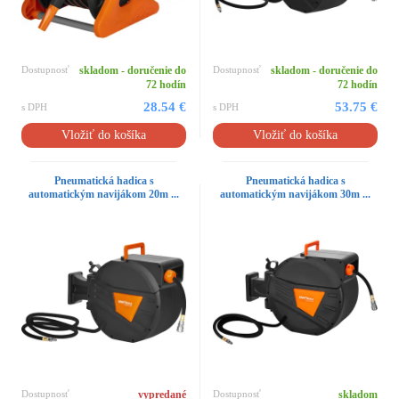
Dostupnosť
skladom - doručenie do
Dostupnosť
skladom - doručenie do
72 hodín
72 hodín
28.54 €
53.75 €
s DPH
s DPH
Vložiť do košíka
Vložiť do košíka
Pneumatická hadica s
Pneumatická hadica s
automatickým navijákom 20m ...
automatickým navijákom 30m ...
Dostupnosť
vypredané
Dostupnosť
skladom