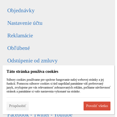
Objednávky
Nastavenie účtu
Reklamácie
Obľúbené
Odstúpenie od zmluvy
Táto stránka používa cookies
Kontakty
Súbory cookies používame pre správne fungovanie našej webovej stránky a jej
funkcií. Pomocou súborov cookies si tiež napríklad pamätáme váš preferovaný
Kontaktujte nás
jazyk, zvyšujeme pre vás relevantnosť zobrazovaných reklám, počítame návštevnosť
stránok a pamätáme si vaše nastavenia vykonané na stránke.
Tel.: 0911 545 645
Po - Pia: 9:00 - 16:00
Prispôsobiť
Povoliť všetko
Facebook - Twitter - Youtube