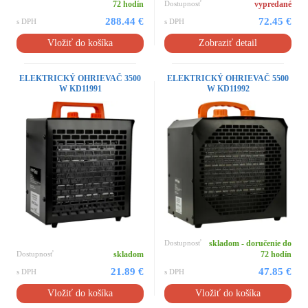
72 hodín
Dostupnosť
vypredané
288.44 €
72.45 €
s DPH
s DPH
Vložiť do košíka
Zobraziť detail
ELEKTRICKÝ OHRIEVAČ 3500
ELEKTRICKÝ OHRIEVAČ 5500
W KD11991
W KD11992
Dostupnosť
skladom - doručenie do
Dostupnosť
skladom
72 hodín
21.89 €
47.85 €
s DPH
s DPH
Vložiť do košíka
Vložiť do košíka