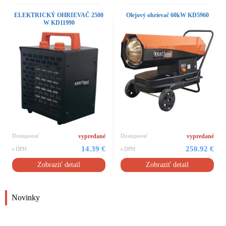
ELEKTRICKÝ OHRIEVAČ 2500
Olejový ohrievač 60kW KD5960
W KD11990
Dostupnosť
vypredané
Dostupnosť
vypredané
14.39 €
250.92 €
s DPH
s DPH
Zobraziť detail
Zobraziť detail
Novinky