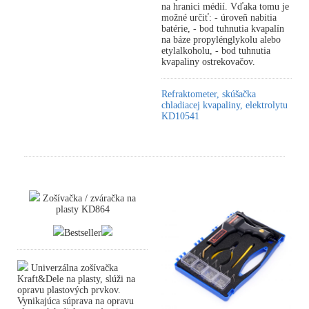
na hranici médií. Vďaka tomu je
možné určiť: - úroveň nabitia
batérie, - bod tuhnutia kvapalín
na báze propylénglykolu alebo
etylalkoholu, - bod tuhnutia
kvapaliny ostrekovačov.
Refraktometer, skúšačka
chladiacej kvapaliny, elektrolytu
KD10541
Zošívačka / zváračka na
plasty KD864
Bestseller
Univerzálna zošívačka
Kraft&Dele na plasty, slúži na
opravu plastových prvkov.
Vynikajúca súprava na opravu