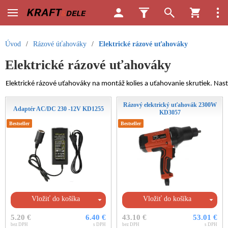
Úvod
/
Rázové úťahováky
/
Elektrické rázové uťahováky
Elektrické rázové uťahováky
Elektrické rázové uťahováky na montáž kolies a uťahovanie skrutiek. Nasta
Rázový elektrický uťahovák 2300W
Adaptér AC/DC 230 -12V KD1255
KD3057
Bestseller
Bestseller
Vložiť do košíka
Vložiť do košíka
5.20 €
6.40 €
43.10 €
53.01 €
bez DPH
s DPH
bez DPH
s DPH