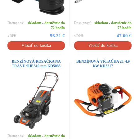
Dostupnosť
skladom - doručenie do
Dostupnosť
skladom - doručenie do
72 hodín
72 hodín
56.21 €
47.60 €
s DPH
s DPH
Vložiť do košíka
Vložiť do košíka
BENZÍNOVÁ KOSAČKA NA
BENZÍNOVÁ VŔTAČKA 2T 4,9
TRÁVU 9HP 510 mm KD5085
kW KD5217
Dostupnosť
skladom - doručenie do