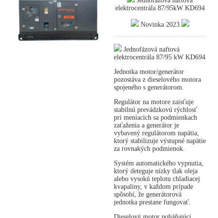
Jednofázová naftová
elektrocentrála 87/95kW KD694
Novinka 2023
Jednofázová naftová
elektrocentrála 87/95 kW KD694
Jednotka motor/generátor
pozostáva z dieselového motora
spojeného s generátorom.
Regulátor na motore zaisťuje
stabilnú prevádzkovú rýchlosť
pri meniacich sa podmienkach
zaťaženia a generátor je
vybavený regulátorom napätia,
ktorý stabilizuje výstupné napätie
za rovnakých podmienok.
Systém automatického vypnutia,
ktorý deteguje nízky tlak oleja
alebo vysokú teplotu chladiacej
kvapaliny, v každom prípade
spôsobí, že generátorová
jednotka prestane fungovať.
Dieselový motor poháňajúci