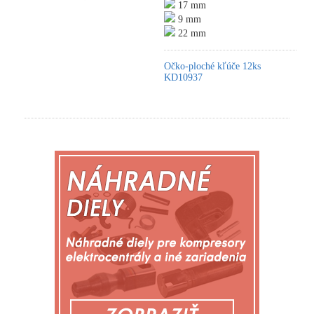
17 mm
9 mm
22 mm
Očko-ploché kľúče 12ks
KD10937