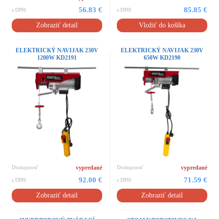
56.83 €
85.85 €
s DPH
s DPH
Zobraziť detail
Vložiť do košíka
ELEKTRICKÝ NAVIJAK 230V
ELEKTRICKÝ NAVIJAK 230V
1200W KD2191
650W KD2190
Dostupnosť
vypredané
Dostupnosť
vypredané
92.00 €
71.59 €
s DPH
s DPH
Zobraziť detail
Zobraziť detail