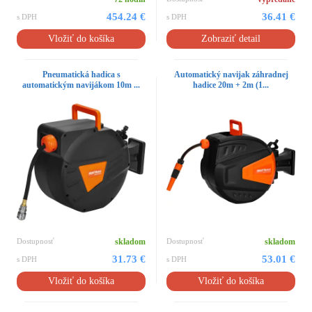
454.24 €
36.41 €
s DPH
s DPH
Vložiť do košíka
Zobraziť detail
Pneumatická hadica s
Automatický navijak záhradnej
automatickým navijákom 10m ...
hadice 20m + 2m (1...
Dostupnosť
skladom
Dostupnosť
skladom
31.73 €
53.01 €
s DPH
s DPH
Vložiť do košíka
Vložiť do košíka