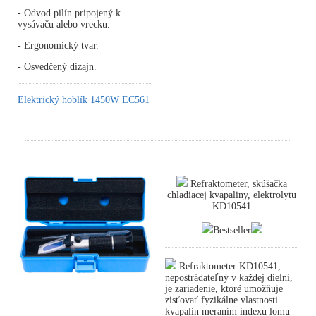
- Odvod pilín pripojený k
vysávaču alebo vrecku.
- Ergonomický tvar.
- Osvedčený dizajn.
Elektrický hoblík 1450W EC561
Refraktometer, skúšačka
chladiacej kvapaliny, elektrolytu
KD10541
Bestseller
Refraktometer KD10541,
nepostrádateľný v každej dielni,
je zariadenie, ktoré umožňuje
zisťovať fyzikálne vlastnosti
kvapalín meraním indexu lomu