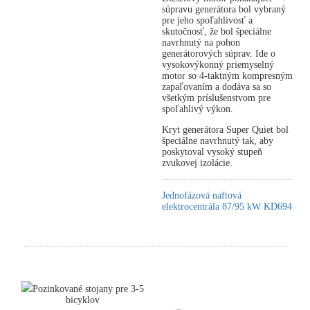
súpravu generátora bol vybraný
pre jeho spoľahlivosť a
skutočnosť, že bol špeciálne
navrhnutý na pohon
generátorových súprav. Ide o
vysokovýkonný priemyselný
motor so 4-taktným kompresným
zapaľovaním a dodáva sa so
všetkým príslušenstvom pre
spoľahlivý výkon.
Kryt generátora Super Quiet bol
špeciálne navrhnutý tak, aby
poskytoval vysoký stupeň
zvukovej izolácie.
Jednofázová naftová
elektrocentrála 87/95 kW KD694
Pozinkované stojany pre 3-5
bicyklov