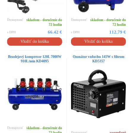
Dostupnosť
skladom - doručenie do
Dostupnosť
skladom - doručenie do
72 hodín
72 hodín
66.42 €
112.79 €
s DPH
s DPH
Vložiť do košíka
Vložiť do košíka
Bezolejový kompresor 120L 7000W
Ozonátor vzduchu 145W s filtrom
910L/min KD4095
KD5357
Dostupnosť
skladom - doručenie do
72 hodín
Dostupnosť
vypredané