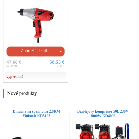
Zobraziť detail
47.60 €
58.55 €
bez DPH
s DPH
vypredané
Nové produkty
Dmuchawa spalinowa 2,8KM
Bezolejový kompresor 50L 230V
350km/h KD5195
3000W KD4093