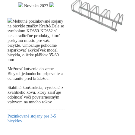
Novinka 2023
Mohutné pozinkované stojany
na bicykle značky Kraft&Dele so
symbolom KD650-KD652 sú
nenahraditeľné produkty, ktoré
poskytnú miesto pre vaše
bicykle. Umožňuje pohodlne
zaparkovať akýkoľvek model
bicykla, o šírke plášťov 35-60
mm.
Možnosť kotvenia do zeme.
Bicykel jednoducho pripevníte a
ochránite pred krádežou.
Stabilná konštrukcia, vyrobená z
kvalitného kovu, ktorý zaisťuje
odolnosť voči poveternostným
vplyvom na mnoho rokov.
Pozinkované stojany pre 3-5
bicyklov