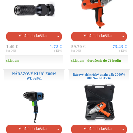
Vložiť do košíka
Vložiť do košíka
1.40 €
1.72 €
59.70 €
73.43 €
bez DPH
s DPH
bez DPH
s DPH
skladom
skladom - doručenie do 72 hodín
NÁRAZOVÝ KLÚČ 2300W
Rázový elektrický uťahovák 2000W
WDS2461
800Nm KD1534
Vložiť do košíka
Vložiť do košíka