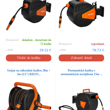
Dostupnosť
skladom - doručenie do
72 hodín
Dostupnosť
vypredané
29.52 €
70.73 €
s DPH
s DPH
Vložiť do košíka
Zobraziť detail
Stojan na záhradnú hadicu 20m +
Pneumatická hadica s
2m (1/2'') KD215...
automatickým navijákom 15m ...