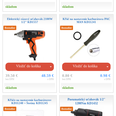
skladom
skladom
Elektrický rázový uťahovák 2100W
Kľúč na nastavenie karburátora PAC
1/2'' KD1557
MAN KD11241
Bestseller
Bestseller
Vložiť do košíka
Vložiť do košíka
39.50 €
48.59 €
0.80 €
0.98 €
bez DPH
s DPH
bez DPH
s DPH
skladom
skladom
Pneumatický uťahovák 1/2''
Kľúče na nastavenie karburátorov
KD11240 + Štetiny KD11245
1200Nm KD1432
Bestseller
Bestseller