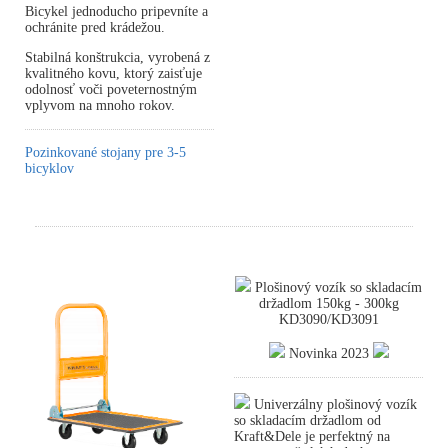
Bicykel jednoducho pripevníte a
ochránite pred krádežou.
Stabilná konštrukcia, vyrobená z
kvalitného kovu, ktorý zaisťuje
odolnosť voči poveternostným
vplyvom na mnoho rokov.
Pozinkované stojany pre 3-5
bicyklov
Plošinový vozík so skladacím
držadlom 150kg - 300kg
KD3090/KD3091
Novinka 2023
Univerzálny plošinový vozík
so skladacím držadlom od
Kraft&Dele je perfektný na