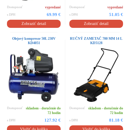
Dostupnosť
vypredané
Dostupnosť
vypredané
69.99 €
51.05 €
s DPH
s DPH
Zobraziť detail
Zobraziť detail
Olejový kompresor 50L 230V
RUČNÝ ZAMETAČ 700 MM 14 L
KD4051
KD5128
Dostupnosť
skladom - doručenie do
Dostupnosť
skladom - doručenie do
72 hodín
72 hodín
127.92 €
81.18 €
s DPH
s DPH
Vložiť do košíka
Vložiť do košíka