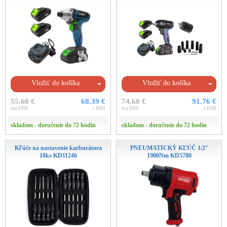
Vložiť do košíka
Vložiť do košíka
55.60 €
68.39 €
74.60 €
91.76 €
bez DPH
s DPH
bez DPH
s DPH
skladom - doručenie do 72 hodín
skladom - doručenie do 72 hodín
Kľúče na nastavenie karburátora
PNEUMATICKÝ KĽÚČ 1/2''
10ks KD11246
1900Nm KD5780