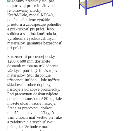
Ideálny pracovný stôl pre
majstrov aj profesionálov od
renomovanej značky
Kraft&Dele, model KD640,
ponúka efektívne využitie
priestoru a zabezpečuje pohodlie
a praktickosť pri práci. Jeho
solídna a stabilná konštrukcia,
vyrobená z vysokokvalitných
materiálov, garantuje bezpečnosť
pri práci.
S rozmermi pracovnej dosky
1200 x 600 mm dostanete
dostatok miesta na uskladnenie
všetkých potrebných nástrojov a
materiálov. Stôl disponuje
užitočnou šufládou, kde môžete
skladovať drobné doplnky,
nástroje a údržbové prostriedky.
Pod pracovnou doskou nájdete
policu s nosnosťou až 80 kg, kde
môžete uložiť väčšie nástroje.
Stena za pracovnou doskou
umožňuje upevniť háčiky, čo
vám umožní mať všetko pri ruke
a zefektívniť a zrýchliť svoju
prácu, keďže budete mať