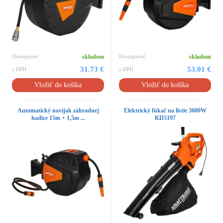
Dostupnosť
skladom
Dostupnosť
skladom
31.73 €
53.01 €
s DPH
s DPH
Vložiť do košíka
Vložiť do košíka
Automatický navijak záhradnej
Elektrický fúkač na lístie 3600W
hadice 15m + 1,5m ...
KD5197