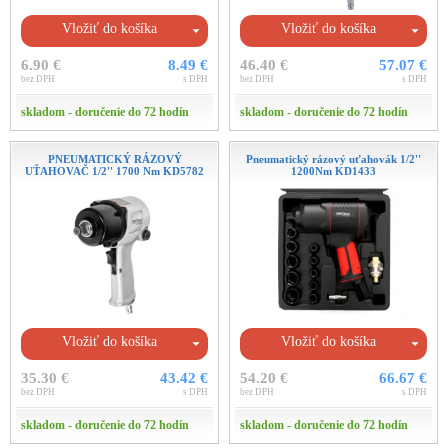
Vložiť do košíka
Vložiť do košíka
6.90 €
8.49 €
46.40 €
57.07 €
bez DPH
s DPH
bez DPH
s DPH
skladom - doručenie do 72 hodín
skladom - doručenie do 72 hodín
PNEUMATICKÝ RÁZOVÝ
Pneumatický rázový uťahovák 1/2''
UŤAHOVAČ 1/2'' 1700 Nm KD5782
1200Nm KD1433
Vložiť do košíka
Vložiť do košíka
35.30 €
43.42 €
54.20 €
66.67 €
bez DPH
s DPH
bez DPH
s DPH
skladom - doručenie do 72 hodín
skladom - doručenie do 72 hodín