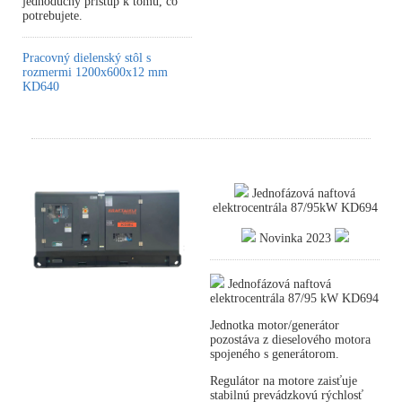
jednoduchý prístup k tomu, čo
potrebujete.
Pracovný dielenský stôl s
rozmermi 1200x600x12 mm
KD640
Jednofázová naftová
elektrocentrála 87/95kW KD694
Novinka 2023
Jednofázová naftová
elektrocentrála 87/95 kW KD694
Jednotka motor/generátor
pozostáva z dieselového motora
spojeného s generátorom.
Regulátor na motore zaisťuje
stabilnú prevádzkovú rýchlosť