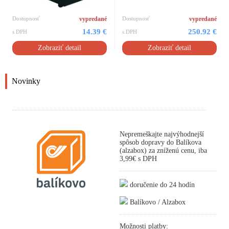
Dostupnosť
vypredané
Dostupnosť
vypredané
14.39 €
250.92 €
s DPH
s DPH
Zobraziť detail
Zobraziť detail
Novinky
Nepremeškajte najvýhodnejší
spôsob dopravy do Balíkova
(alzabox) za zníženú cenu, iba
3,99€ s DPH
doručenie do 24 hodín
Balíkovo / Alzabox
Možnosti platby: