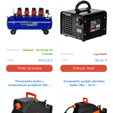
Dostupnosť
skladom - doručenie do
72 hodín
Dostupnosť
vypredané
454.24 €
36.41 €
s DPH
s DPH
Vložiť do košíka
Zobraziť detail
Pneumatická hadica s
Automatický navijak záhradnej
automatickým navijákom 10m ...
hadice 20m + 2m (1...