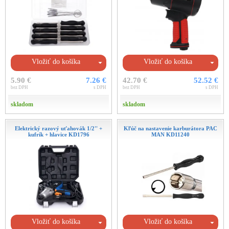
Vložiť do košíka
Vložiť do košíka
5.90 €
7.26 €
42.70 €
52.52 €
bez DPH
s DPH
bez DPH
s DPH
skladom
skladom
Elektrický razový uťahovák 1/2'' +
Kľúč na nastavenie karburátora PAC
kufrík + hlavice KD1796
MAN KD11240
Vložiť do košíka
Vložiť do košíka