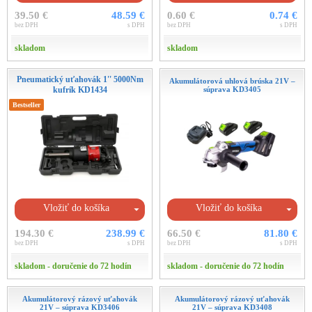
39.50 €
48.59 €
0.60 €
0.74 €
bez DPH
s DPH
bez DPH
s DPH
skladom
skladom
Pneumatický uťahovák 1'' 5000Nm
Akumulátorová uhlová brúska 21V –
kufrík KD1434
súprava KD3405
Bestseller
Vložiť do košíka
Vložiť do košíka
194.30 €
238.99 €
66.50 €
81.80 €
bez DPH
s DPH
bez DPH
s DPH
skladom - doručenie do 72 hodín
skladom - doručenie do 72 hodín
Akumulátorový rázový uťahovák
Akumulátorový rázový uťahovák
21V – súprava KD3406
21V – súprava KD3408