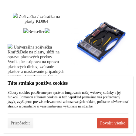
Zošívačka / zváračka na
plasty KD864
Bestseller
Univerzálna zošívačka
Kraft&Dele na plasty, slúži na
opravu plastových prvkov.
Vynikajúca súprava na opravu
plastových dielov, zváranie
plastov a maskovanie prípadných
prasklín. Zariadenie sa ľahko
používa a je praktické.
Táto stránka používa cookies
Zariadenie je vybavené až 200 ks
zváracích hrotov (4 druhy po 50
Súbory cookies používame pre správne fungovanie našej webovej stránky a jej
ks) rôznych tvarov
funkcií. Pomocou súborov cookies si tiež napríklad pamätáme váš preferovaný
jazyk, zvyšujeme pre vás relevantnosť zobrazovaných reklám, počítame návštevnosť
stránok a pamätáme si vaše nastavenia vykonané na stránke.
Zošívačka / zváračka na plasty
KD864
Prispôsobiť
Povoliť všetko