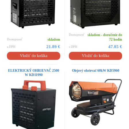
Dostupnosť
skladom - doručenie do
Dostupnosť
skladom
72 hodín
21.89 €
47.85 €
s DPH
s DPH
Vložiť do košíka
Vložiť do košíka
ELEKTRICKÝ OHRIEVAČ 2500
Olejový ohrievač 60kW KD5960
W KD11990