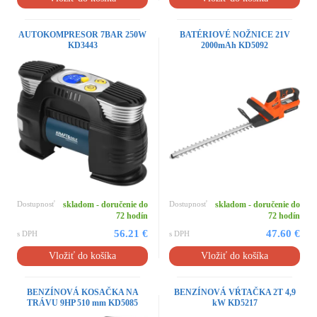
AUTOKOMPRESOR 7BAR 250W
BATÉRIOVÉ NOŽNICE 21V
KD3443
2000mAh KD5092
Dostupnosť
skladom - doručenie do
Dostupnosť
skladom - doručenie do
72 hodín
72 hodín
56.21 €
47.60 €
s DPH
s DPH
Vložiť do košíka
Vložiť do košíka
BENZÍNOVÁ KOSAČKA NA
BENZÍNOVÁ VŔTAČKA 2T 4,9
TRÁVU 9HP 510 mm KD5085
kW KD5217