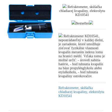
Refraktometer, skúšačka
chladiacej kvapaliny, elektrolytu
KD10541
Bestseller
Refraktometer KD10541,
nepostrádateľný v každej dielni,
je zariadenie, ktoré umožňuje
zisťovať fyzikálne vlastnosti
kvapalín meraním indexu lomu
na hranici médií. Vďaka tomu je
možné určiť: - úroveň nabitia
batérie, - bod tuhnutia kvapalín
na báze propylénglykolu alebo
etylalkoholu, - bod tuhnutia
kvapaliny ostrekovačov.
Refraktometer, skúšačka
chladiacej kvapaliny, elektrolytu
KD10541