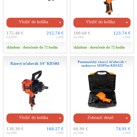
Vložiť do košíka
Vložiť do košíka
175.40 €
215.74 €
100.60 €
123.74 €
bez DPH
s DPH
bez DPH
s DPH
skladom - doručenie do 72 hodín
skladom - doručenie do 72 hodín
Pneumatický rázový úťahovák +
Rázový uťahovák 3/4'' KD5461
nadstavce 1050Nm KD1425
Vložiť do košíka
Zobraziť detail
130.30 €
160.27 €
60.90 €
74.91 €
bez DPH
s DPH
bez DPH
s DPH