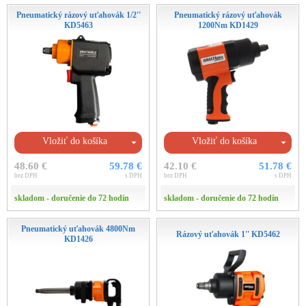
Pneumatický rázový uťahovák 1/2''
Pneumatický rázový uťahovák
KD5463
1200Nm KD1429
Vložiť do košíka
Vložiť do košíka
48.60 €
59.78 €
42.10 €
51.78 €
bez DPH
s DPH
bez DPH
s DPH
skladom - doručenie do 72 hodín
skladom - doručenie do 72 hodín
Pneumatický uťahovák 4800Nm
Rázový uťahovák 1'' KD5462
KD1426