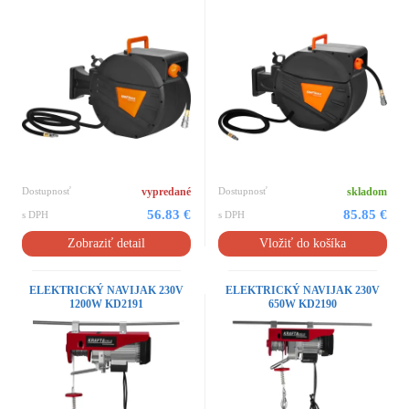
Dostupnosť
vypredané
Dostupnosť
skladom
56.83 €
85.85 €
s DPH
s DPH
Zobraziť detail
Vložiť do košíka
ELEKTRICKÝ NAVIJAK 230V
ELEKTRICKÝ NAVIJAK 230V
1200W KD2191
650W KD2190