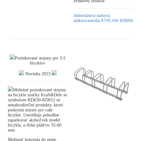
zvukovej izolácie.
Jednofázová naftová
elektrocentrála 87/95 kW KD694
Pozinkované stojany pre 3-5
bicyklov
Novinka 2023
Mohutné pozinkované stojany
na bicykle značky Kraft&Dele so
symbolom KD650-KD652 sú
nenahraditeľné produkty, ktoré
poskytnú miesto pre vaše
bicykle. Umožňuje pohodlne
zaparkovať akýkoľvek model
bicykla, o šírke plášťov 35-60
mm.
Možnosť kotvenia do zeme.