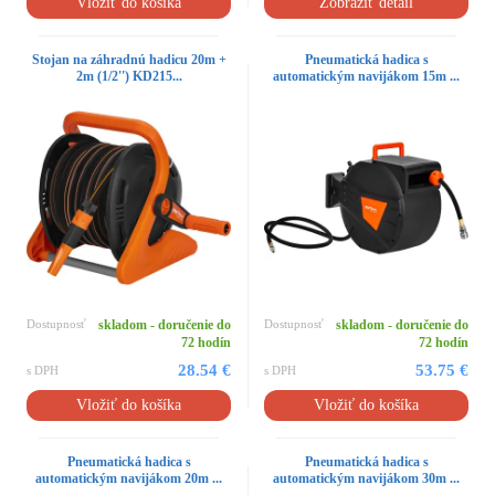
Vložiť do košíka
Zobraziť detail
Stojan na záhradnú hadicu 20m +
Pneumatická hadica s
2m (1/2'') KD215...
automatickým navijákom 15m ...
Dostupnosť
skladom - doručenie do
Dostupnosť
skladom - doručenie do
72 hodín
72 hodín
28.54 €
53.75 €
s DPH
s DPH
Vložiť do košíka
Vložiť do košíka
Pneumatická hadica s
Pneumatická hadica s
automatickým navijákom 20m ...
automatickým navijákom 30m ...