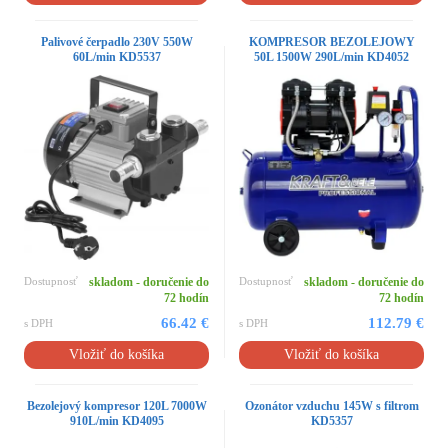
Palivové čerpadlo 230V 550W
KOMPRESOR BEZOLEJOWY
60L/min KD5537
50L 1500W 290L/min KD4052
Dostupnosť
skladom - doručenie do
Dostupnosť
skladom - doručenie do
72 hodín
72 hodín
66.42 €
112.79 €
s DPH
s DPH
Vložiť do košíka
Vložiť do košíka
Bezolejový kompresor 120L 7000W
Ozonátor vzduchu 145W s filtrom
910L/min KD4095
KD5357