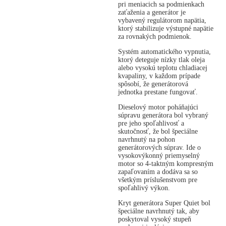
pri meniacich sa podmienkach
zaťaženia a generátor je
vybavený regulátorom napätia,
ktorý stabilizuje výstupné napätie
za rovnakých podmienok.
Systém automatického vypnutia,
ktorý deteguje nízky tlak oleja
alebo vysokú teplotu chladiacej
kvapaliny, v každom prípade
spôsobí, že generátorová
jednotka prestane fungovať.
Dieselový motor poháňajúci
súpravu generátora bol vybraný
pre jeho spoľahlivosť a
skutočnosť, že bol špeciálne
navrhnutý na pohon
generátorových súprav. Ide o
vysokovýkonný priemyselný
motor so 4-taktným kompresným
zapaľovaním a dodáva sa so
všetkým príslušenstvom pre
spoľahlivý výkon.
Kryt generátora Super Quiet bol
špeciálne navrhnutý tak, aby
poskytoval vysoký stupeň