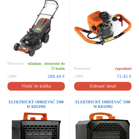
Dostupnosť
skladom - doručenie do
72 hodín
Dostupnosť
vypredané
288.44 €
72.45 €
s DPH
s DPH
Vložiť do košíka
Zobraziť detail
ELEKTRICKÝ OHRIEVAČ 3500
ELEKTRICKÝ OHRIEVAČ 5500
W KD11991
W KD11992