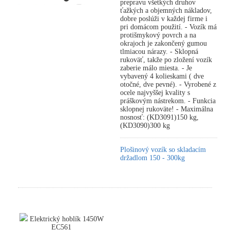
prepravu všetkých druhov
ťažkých a objemných nákladov,
dobre poslúži v každej firme i
pri domácom použití. - Vozík má
protišmykový povrch a na
okrajoch je zakončený gumou
tlmiacou nárazy. - Sklopná
rukoväť, takže po zložení vozík
zaberie málo miesta. - Je
vybavený 4 kolieskami ( dve
otočné, dve pevné). - Vyrobené z
ocele najvyššej kvality s
práškovým nástrekom. - Funkcia
sklopnej rukoväte! - Maximálna
nosnosť: (KD3091)150 kg,
(KD3090)300 kg
Plošinový vozík so skladacím
držadlom 150 - 300kg
Elektrický hoblík 1450W
EC561