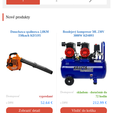
1
2
Nové produkty
Dmuchawa spalinowa 2,8KM
Bezolejový kompresor 50L 230V
350km/h KD5195
3000W KD4093
Dostupnosť
skladom - doručenie do
Dostupnosť
vypredané
72 hodín
52.64 €
212.99 €
s DPH
s DPH
Zobraziť detail
Vložiť do košíka