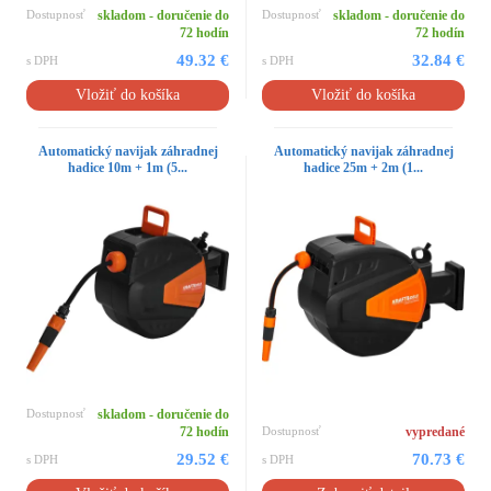
Dostupnosť
skladom - doručenie do
Dostupnosť
skladom - doručenie do
72 hodín
72 hodín
49.32 €
32.84 €
s DPH
s DPH
Vložiť do košíka
Vložiť do košíka
Automatický navijak záhradnej
Automatický navijak záhradnej
hadice 10m + 1m (5...
hadice 25m + 2m (1...
Dostupnosť
skladom - doručenie do
72 hodín
Dostupnosť
vypredané
29.52 €
70.73 €
s DPH
s DPH