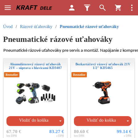
Úvod
/
Rázové úťahováky
/
Pneumatické rázové uťahováky
Pneumatické rázové uťahováky
Pneumatické rázové uťahováky pre servis a montáž. Napájanie z kompreso
Akumulátorový rázový uťahovák
Bezkartáčový rázový uťahovák 21V
21V – súprava s hlavicami KD3407
1/2'' KD5465
Bestseller
Bestseller
Vložiť do košíka
Vložiť do košíka
67.70 €
83.27 €
80.60 €
99.14 €
bez DPH
s DPH
bez DPH
s DPH