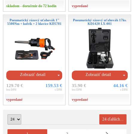
skladom - doručenie do 72 hodín
vypredané
Pneumatický rázový uťahovák 1''
Pneumatický rázový uťahovák 17ks.
5500Nm + kufrík + 2 hlavice KD5781
KD1420 LX-001
Zobraziť detail
Zobraziť detail
129.70 €
159.53 €
35.90 €
44.16 €
bez DPH
s DPH
bez DPH
s DPH
vypredané
vypredané
24 ďalších...