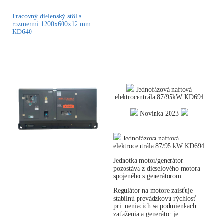
Pracovný dielenský stôl s
rozmermi 1200x600x12 mm
KD640
Jednofázová naftová
elektrocentrála 87/95kW KD694
Novinka 2023
Jednofázová naftová
elektrocentrála 87/95 kW KD694
Jednotka motor/generátor
pozostáva z dieselového motora
spojeného s generátorom.
Regulátor na motore zaisťuje
stabilnú prevádzkovú rýchlosť
pri meniacich sa podmienkach
zaťaženia a generátor je