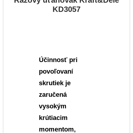
Rázový uťahovák Kraft&Dele
KD3057
Účinnosť pri
povoľovaní
skrutiek je
zaručená
vysokým
krútiacim
momentom,