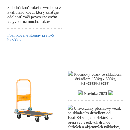
Stabilná konštrukcia, vyrobená z
kvalitného kovu, ktorý zaisťuje
odolnosť voči poveternostným
vplyvom na mnoho rokov.
Pozinkované stojany pre 3-5
bicyklov
Plošinový vozík so skladacím
držadlom 150kg - 300kg
KD3090/KD3091
Novinka 2023
Univerzálny plošinový vozík
so skladacím držadlom od
Kraft&Dele je perfektný na
prepravu všetkých druhov
ťažkých a objemných nákladov,