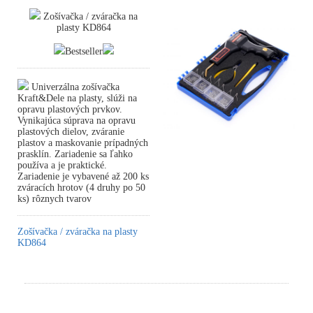
Zošívačka / zváračka na
plasty KD864
Bestseller
Univerzálna zošívačka
Kraft&Dele na plasty, slúži na
opravu plastových prvkov.
Vynikajúca súprava na opravu
plastových dielov, zváranie
plastov a maskovanie prípadných
prasklín. Zariadenie sa ľahko
používa a je praktické.
Zariadenie je vybavené až 200 ks
zváracích hrotov (4 druhy po 50
ks) rôznych tvarov
Zošívačka / zváračka na plasty
KD864