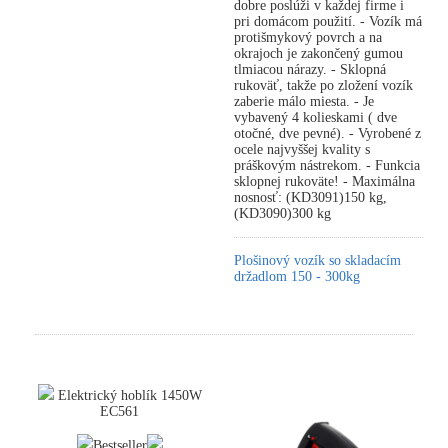
dobre poslúži v každej firme i
pri domácom použití. - Vozík má
protišmykový povrch a na
okrajoch je zakončený gumou
tlmiacou nárazy. - Sklopná
rukoväť, takže po zložení vozík
zaberie málo miesta. - Je
vybavený 4 kolieskami ( dve
otočné, dve pevné). - Vyrobené z
ocele najvyššej kvality s
práškovým nástrekom. - Funkcia
sklopnej rukoväte! - Maximálna
nosnosť: (KD3091)150 kg,
(KD3090)300 kg
Plošinový vozík so skladacím
držadlom 150 - 300kg
Elektrický hoblík 1450W
EC561
Bestseller