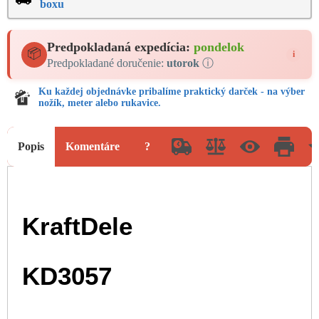
boxu
Predpokladaná expedícia:
pondelok
📦
i
Predpokladané doručenie:
utorok
ⓘ
Ku každej objednávke pribalíme praktický darček - na výber
nožík, meter alebo rukavice.
Popis
Komentáre
?
KraftDele
KD3057