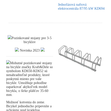
Jednofázová naftová
elektrocentrála 87/95 kW KD694
Pozinkované stojany pre 3-5
bicyklov
Novinka 2023
Mohutné pozinkované stojany
na bicykle značky Kraft&Dele so
symbolom KD650-KD652 sú
nenahraditeľné produkty, ktoré
poskytnú miesto pre vaše
bicykle. Umožňuje pohodlne
zaparkovať akýkoľvek model
bicykla, o šírke plášťov 35-60
mm.
Možnosť kotvenia do zeme.
Bicykel jednoducho pripevníte a
ochránite pred krádežou.