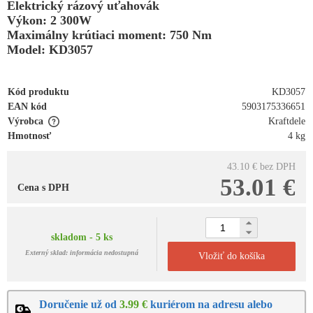
Elektrický rázový uťahovák
Výkon: 2 300W
Maximálny krútiaci moment: 750 Nm
Model: KD3057
Kód produktu
KD3057
EAN kód
5903175336651
Výrobca
Kraftdele
Hmotnosť
4 kg
43.10 €
bez DPH
53.01 €
Cena s DPH
skladom - 5 ks
Externý sklad: informácia nedostupná
Vložiť do košíka
Doručenie už od
3.99 €
kuriérom na adresu alebo