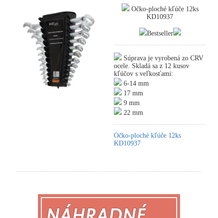
Očko-ploché kľúče 12ks
KD10937
Bestseller
Súprava je vyrobená zo CRV
ocele. Skladá sa z 12 kusov
kľúčov s veľkosťami:
6-14 mm
17 mm
9 mm
22 mm
Očko-ploché kľúče 12ks
KD10937