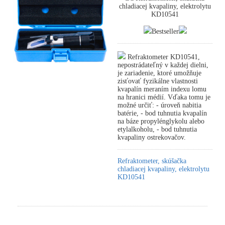
chladiacej kvapaliny, elektrolytu
KD10541
Bestseller
Refraktometer KD10541,
nepostrádateľný v každej dielni,
je zariadenie, ktoré umožňuje
zisťovať fyzikálne vlastnosti
kvapalín meraním indexu lomu
na hranici médií. Vďaka tomu je
možné určiť: - úroveň nabitia
batérie, - bod tuhnutia kvapalín
na báze propylénglykolu alebo
etylalkoholu, - bod tuhnutia
kvapaliny ostrekovačov.
Refraktometer, skúšačka
chladiacej kvapaliny, elektrolytu
KD10541