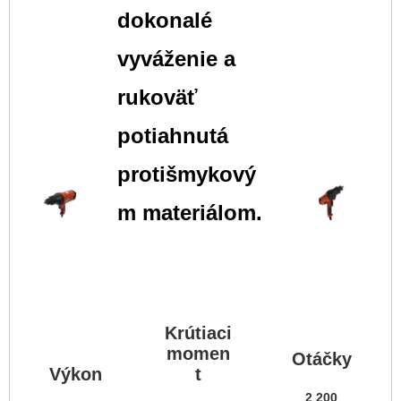
dokonalé
vyváženie a
rukoväť
potiahnutá
protišmykový
m materiálom.
Krútiaci
momen
Otáčky
Výkon
t
2 200