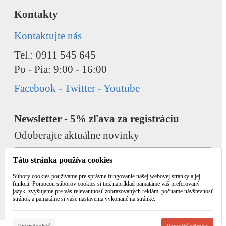
Kontakty
Kontaktujte nás
Tel.: 0911 545 645
Po - Pia: 9:00 - 16:00
Facebook - Twitter - Youtube
Newsletter - 5% zľava za registráciu
Odoberajte aktuálne novinky
Táto stránka používa cookies
Súbory cookies používame pre správne fungovanie našej webovej stránky a jej
funkcií. Pomocou súborov cookies si tiež napríklad pamätáme váš preferovaný
jazyk, zvyšujeme pre vás relevantnosť zobrazovaných reklám, počítame návštevnosť
Odobrať
Pridať
stránok a pamätáme si vaše nastavenia vykonané na stránke.