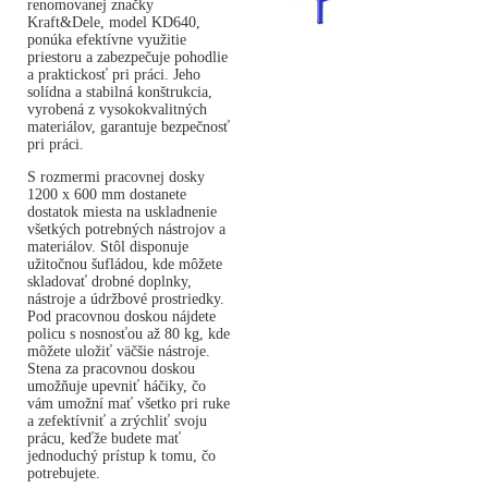
renomovanej značky
Kraft&Dele, model KD640,
ponúka efektívne využitie
priestoru a zabezpečuje pohodlie
a praktickosť pri práci. Jeho
solídna a stabilná konštrukcia,
vyrobená z vysokokvalitných
materiálov, garantuje bezpečnosť
pri práci.
S rozmermi pracovnej dosky
1200 x 600 mm dostanete
dostatok miesta na uskladnenie
všetkých potrebných nástrojov a
materiálov. Stôl disponuje
užitočnou šufládou, kde môžete
skladovať drobné doplnky,
nástroje a údržbové prostriedky.
Pod pracovnou doskou nájdete
policu s nosnosťou až 80 kg, kde
môžete uložiť väčšie nástroje.
Stena za pracovnou doskou
umožňuje upevniť háčiky, čo
vám umožní mať všetko pri ruke
a zefektívniť a zrýchliť svoju
prácu, keďže budete mať
jednoduchý prístup k tomu, čo
potrebujete.