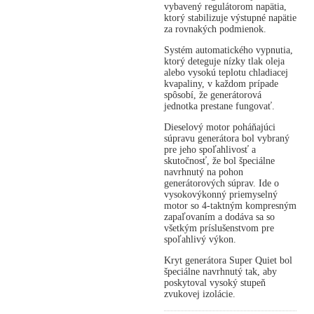
vybavený regulátorom napätia,
ktorý stabilizuje výstupné napätie
za rovnakých podmienok.
Systém automatického vypnutia,
ktorý deteguje nízky tlak oleja
alebo vysokú teplotu chladiacej
kvapaliny, v každom prípade
spôsobí, že generátorová
jednotka prestane fungovať.
Dieselový motor poháňajúci
súpravu generátora bol vybraný
pre jeho spoľahlivosť a
skutočnosť, že bol špeciálne
navrhnutý na pohon
generátorových súprav. Ide o
vysokovýkonný priemyselný
motor so 4-taktným kompresným
zapaľovaním a dodáva sa so
všetkým príslušenstvom pre
spoľahlivý výkon.
Kryt generátora Super Quiet bol
špeciálne navrhnutý tak, aby
poskytoval vysoký stupeň
zvukovej izolácie.