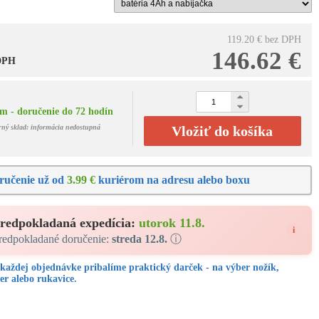
119.20 €
bez DPH
146.62 €
 DPH
m - doručenie do 72 hodín
rný sklad: informácia nedostupná
Vložiť do košíka
ručenie už od
3.99 €
kuriérom na adresu alebo boxu
redpokladaná expedícia:
utorok 11.8.
i
redpokladané doručenie:
streda 12.8.
ⓘ
každej objednávke pribalíme praktický darček - na výber nožík,
er alebo rukavice.