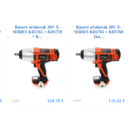
Rázový uťahovák 20V X-
Rázový uťahovák 20V X-
9
SERIES KD1765 + KD1759
SERIES KD1765 + KD1760
+ K...
(ba...
 €
128.78 €
135.42 €
s DPH
s DPH