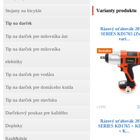
Varianty produktu
Stojany na bicykle
Tip na darček
Rázový uťahovák 20
SERIES KD1765 (Zv
Tip na darček pre milovníka áut
vari...
Tip na darček pre milovníka
Bestseller
elektriky
Tip na darček pre vodára
Tip na darček pre domáceho kutila
Tip na darček pre stavbára
5
s DPH
Darčekový poukaz pre každého
Rázový uťahovák 20
Doplnky
SERIES KD1765 + K
+ K...
Kraft&dele