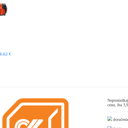
6.62 €
Nepremeškaj
cenu, iba 3
doručeni