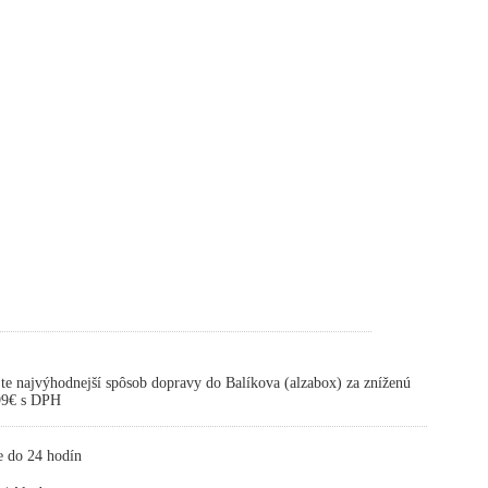
te najvýhodnejší spôsob dopravy do Balíkova (alzabox) za zníženú
,99€ s DPH
e do 24 hodín