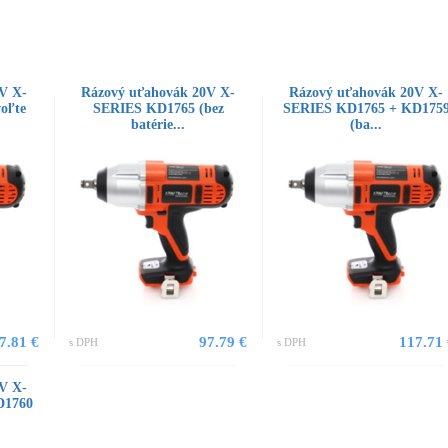
V X-
Rázový uťahovák 20V X-
Rázový uťahovák 20V X-
oľte
SERIES KD1765 (bez
SERIES KD1765 + KD175
batérie...
(ba...
7.81 €
97.79 €
117.71
s DPH
s DPH
V X-
D1760