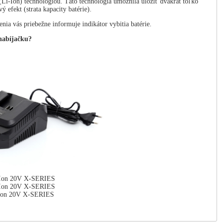
Ion) technológiou. Táto technológia umožnila uložiť dvakrát toľko
efekt (strata kapacity batérie).
ia vás priebežne informuje indikátor vybitia batérie.
 nabíjačku?
-Ion 20V X-SERIES
-Ion 20V X-SERIES
-Ion 20V X-SERIES