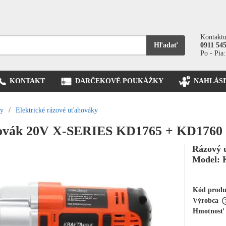
Kontaktu
Hľadať
0911 54
Po - Pia:
KONTAKT
DARČEKOVÉ POUKÁŽKY
NAHLÁSI
ky
/
Elektrické rázové uťahováky
ovák 20V X-SERIES KD1765 + KD1760
Rázový 
Model: 
Kód prod
Výrobca
Hmotnosť