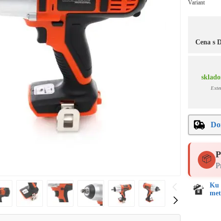
Variant
Cena s
sklado
Exte
Do
P
📦
P
Ku 
met