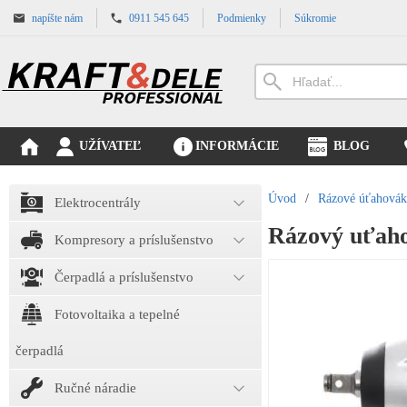
napíšte nám
0911 545 645
Podmienky
Súkromie
UŽÍVATEĽ
INFORMÁCIE
BLOG
Úvod
/
Rázové úťahová
Elektrocentrály
Rázový uťah
Kompresory a príslušenstvo
Čerpadlá a príslušenstvo
Fotovoltaika a tepelné
čerpadlá
Ručné náradie