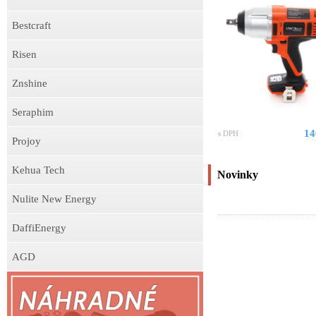
Bestcraft
Risen
Znshine
Seraphim
14
s DPH
Projoy
Kehua Tech
Novinky
Nulite New Energy
DaffiEnergy
AGD