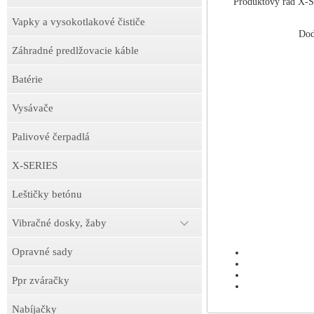
Produktový rad X-S
Vapky a vysokotlakové čističe
Dod
Záhradné predlžovacie káble
Batérie
Vysávače
Palivové čerpadlá
X-SERIES
Leštičky betónu
Vibračné dosky, žaby
Opravné sady
Ppr zváračky
Nabíjačky