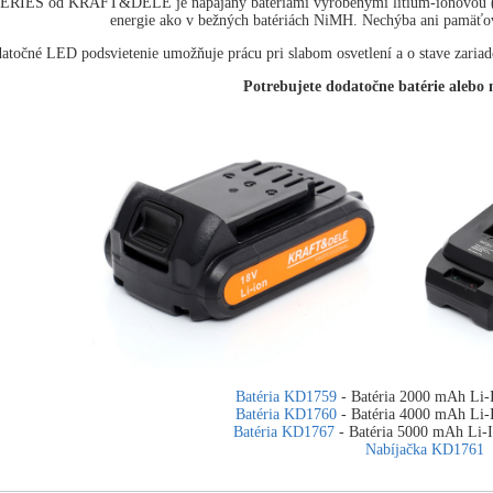
ERIES od KRAFT&DELE je napájaný batériami vyrobenými lítium-iónovou (Li-
energie ako v bežných batériách NiMH. Nechýba ani pamäťový 
atočné LED podsvietenie umožňuje prácu pri slabom osvetlení a o stave zariaden
Potrebujete dodatočne batérie alebo
Batéria KD1759
- Batéria 2000 mAh Li
Batéria KD1760
- Batéria 4000 mAh Li
Batéria KD1767
- Batéria 5000 mAh Li
Nabíjačka KD1761