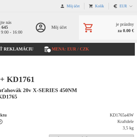
Môj účet
Košík
EUR
jte nás
je prázdny
5 645
Môj účet
za 0.00 €
 9:00 - 16:00
Ť REKLAMÁCIU
MENA: EUR / CZK
 + KD1761
uťahovák 20v X-SERIES 450NM
KD1765
uktu
KD1765a4lW
Kraftdele
3,5 kg