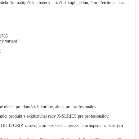
ekoľko nabíjačiek a batérií – stačí si kúpiť jednu, čím ušetríte peniaze a
1765
ý variant)
t)
elen pre domácich kutilov, ale aj pre profesionálov.
kajúci produkt z exkluzívnej rady X-SERIES pre profesionálov.
lom HIGH GRIP, zaručujúcim bezpečné a bezpečné uchopenie za každých