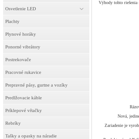
Výhody tohto riešenia s
Osvetlenie LED
Plachty
Plynové horáky
Ponorné vibrátory
Postrekovače
Pracovné rukavice
Prepravné pásy, gurtne a vozíky
Predlžovacie káble
Rázo
Príklepové vŕtačky
Nová, jedin
Rebríky
Zariadenie je vyro
Tašky a opasky na náradie