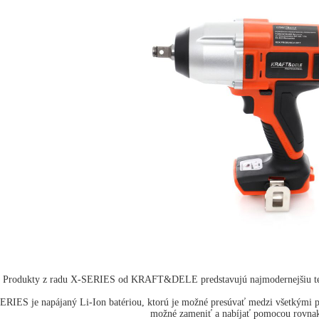
Produkty z radu X-SERIES od KRAFT&DELE predstavujú najmodernejšiu techn
RIES je napájaný Li-Ion batériou, ktorú je možné presúvať medzi všetkými 
možné zameniť a nabíjať pomocou rovnak