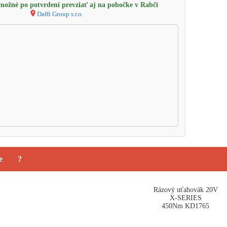
ožné po potvrdení prevziať aj na pobočke v Rabči
Daffi Group s.r.o.
e
?
Rázový uťahovák 20V
X-SERIES
450Nm KD1765