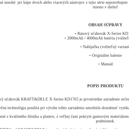
ú mnohé: pri kúpe dvoch alebo viacerých nástrojov z tejto série nepotrebujete ni
miesto v dielni!
OBSAH SÚPRAVY
• Rázový uťahovák X-Series KD
• 2000mAh / 4000mAh batéria (voliteľn
• Nabíjačka (voliteľný varian
• Originálne balenie
• Manuál
POPIS PRODUKTU
vý uťahovák KRAFT&DELE X-Series KD1765 je prvotriedne zariadenie určené ni
ečná technológia použitá pri výrobe tohto zariadenia umožnila dosiahnuť vyni
bené z kvalitného hliníka a plastov, z veľkej časti pokryté gumovým materiá
podmienok.