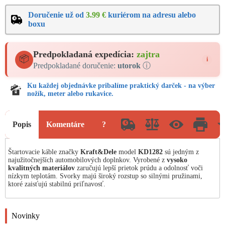
Doručenie už od
3.99 €
kuriérom na adresu alebo
boxu
Predpokladaná expedícia:
zajtra
📦
i
Predpokladané doručenie:
utorok
ⓘ
Ku každej objednávke pribalíme praktický darček - na výber
nožík, meter alebo rukavice.
Popis
Komentáre
?
Štartovacie káble značky
Kraft&Dele
model
KD1282
sú jedným z
najužitočnejších automobilových doplnkov. Vyrobené z
vysoko
kvalitných materiálov
zaručujú lepší prietok prúdu a odolnosť voči
nízkym teplotám. Svorky majú široký rozstup so silnými pružinami,
ktoré zaisťujú stabilnú priľnavosť.
Novinky