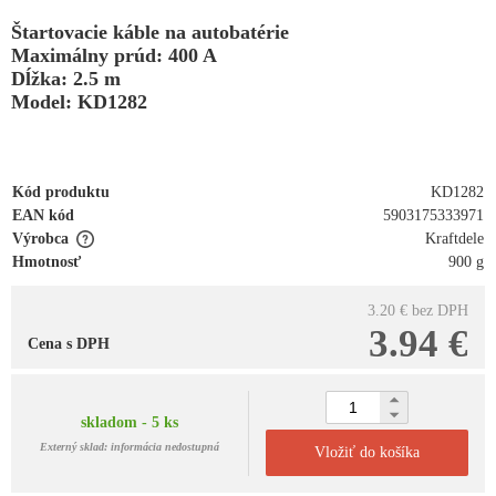
Štartovacie káble na autobatérie
Maximálny prúd: 400 A
Dĺžka: 2.5 m
Model: KD1282
Kód produktu
KD1282
EAN kód
5903175333971
Výrobca
Kraftdele
Hmotnosť
900 g
3.20 €
bez DPH
3.94 €
Cena s DPH
skladom - 5 ks
Externý sklad: informácia nedostupná
Vložiť do košíka