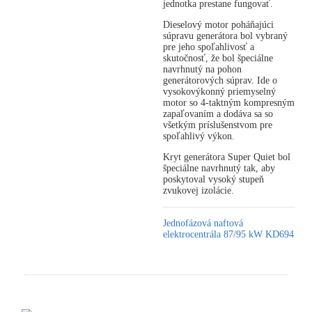
jednotka prestane fungovať.
Dieselový motor poháňajúci
súpravu generátora bol vybraný
pre jeho spoľahlivosť a
skutočnosť, že bol špeciálne
navrhnutý na pohon
generátorových súprav. Ide o
vysokovýkonný priemyselný
motor so 4-taktným kompresným
zapaľovaním a dodáva sa so
všetkým príslušenstvom pre
spoľahlivý výkon.
Kryt generátora Super Quiet bol
špeciálne navrhnutý tak, aby
poskytoval vysoký stupeň
zvukovej izolácie.
Jednofázová naftová
elektrocentrála 87/95 kW KD694