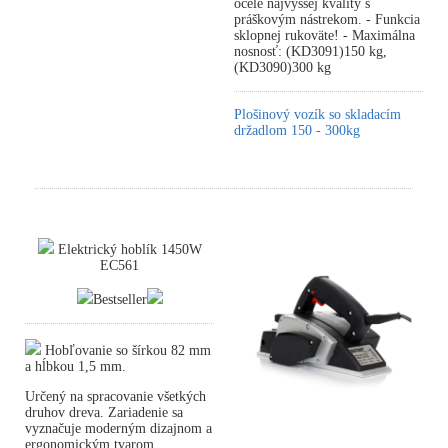
ocele najvyššej kvality s
práškovým nástrekom. - Funkcia
sklopnej rukoväte! - Maximálna
nosnosť: (KD3091)150 kg,
(KD3090)300 kg
Plošinový vozík so skladacím
držadlom 150 - 300kg
Elektrický hoblík 1450W
EC561
Bestseller
Hobľovanie so šírkou 82 mm
a hĺbkou 1,5 mm.
Určený na spracovanie všetkých
druhov dreva. Zariadenie sa
vyznačuje moderným dizajnom a
ergonomickým tvarom.