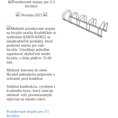
Pozinkované stojany pre 3-5
bicyklov
Novinka 2023
Mohutné pozinkované stojany
na bicykle značky Kraft&Dele so
symbolom KD650-KD652 sú
nenahraditeľné produkty, ktoré
poskytnú miesto pre vaše
bicykle. Umožňuje pohodlne
zaparkovať akýkoľvek model
bicykla, o šírke plášťov 35-60
mm.
Možnosť kotvenia do zeme.
Bicykel jednoducho pripevníte a
ochránite pred krádežou.
Stabilná konštrukcia, vyrobená z
kvalitného kovu, ktorý zaisťuje
odolnosť voči poveternostným
vplyvom na mnoho rokov.
Pozinkované stojany pre 3-5
bicyklov