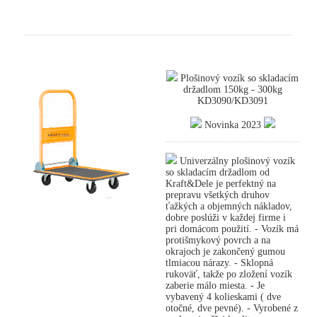
Plošinový vozík so skladacím
držadlom 150kg - 300kg
KD3090/KD3091
Novinka 2023
Univerzálny plošinový vozík
so skladacím držadlom od
Kraft&Dele je perfektný na
prepravu všetkých druhov
ťažkých a objemných nákladov,
dobre poslúži v každej firme i
pri domácom použití. - Vozík má
protišmykový povrch a na
okrajoch je zakončený gumou
tlmiacou nárazy. - Sklopná
rukoväť, takže po zložení vozík
zaberie málo miesta. - Je
vybavený 4 kolieskami ( dve
otočné, dve pevné). - Vyrobené z