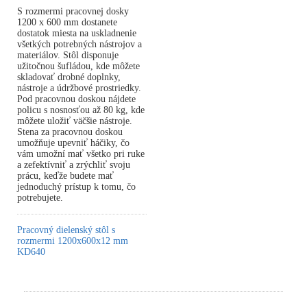
S rozmermi pracovnej dosky
1200 x 600 mm dostanete
dostatok miesta na uskladnenie
všetkých potrebných nástrojov a
materiálov. Stôl disponuje
užitočnou šufládou, kde môžete
skladovať drobné doplnky,
nástroje a údržbové prostriedky.
Pod pracovnou doskou nájdete
policu s nosnosťou až 80 kg, kde
môžete uložiť väčšie nástroje.
Stena za pracovnou doskou
umožňuje upevniť háčiky, čo
vám umožní mať všetko pri ruke
a zefektívniť a zrýchliť svoju
prácu, keďže budete mať
jednoduchý prístup k tomu, čo
potrebujete.
Pracovný dielenský stôl s
rozmermi 1200x600x12 mm
KD640