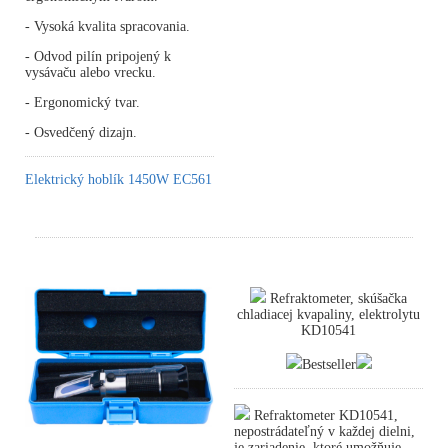
- Vysoká kvalita spracovania.
- Odvod pilín pripojený k
vysávaču alebo vrecku.
- Ergonomický tvar.
- Osvedčený dizajn.
Elektrický hoblík 1450W EC561
Refraktometer, skúšačka
chladiacej kvapaliny, elektrolytu
KD10541
Bestseller
Refraktometer KD10541,
nepostrádateľný v každej dielni,
je zariadenie, ktoré umožňuje