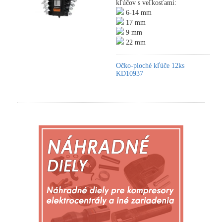
kľúčov s veľkosťami:
6-14 mm
17 mm
9 mm
22 mm
Očko-ploché kľúče 12ks
KD10937