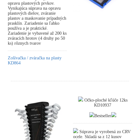
opravu plastových prvkov.
Vynikajúca súprava na opravu
plastových dielov, zváranie
plastov a maskovanie prípadných
prasklín. Zariadenie sa ľahko
používa a je praktické.
Zariadenie je vybavené až 200 ks
zváracích hrotov (4 druhy po 50
ks) rôznych tvarov
Zošívačka / zváračka na plasty
KD864
Očko-ploché kľúče 12ks
KD10937
Bestseller
Súprava je vyrobená zo CRV
ocele. Skladá sa z 12 kusov