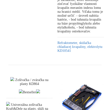
zisťovať fyzikálne vlastnosti
kvapalín meraním indexu lomu
na hranici médií. Vďaka tomu je
možné určiť: - úroveň nabitia
batérie, - bod tuhnutia kvapalín
na báze propylénglykolu alebo
etylalkoholu, - bod tuhnutia
kvapaliny ostrekovačov.
Refraktometer, skúšačka
chladiacej kvapaliny, elektrolytu
KD10541
Zošívačka / zváračka na
plasty KD864
Bestseller
Univerzálna zošívačka
Kraft&Dele na plasty, slúži na