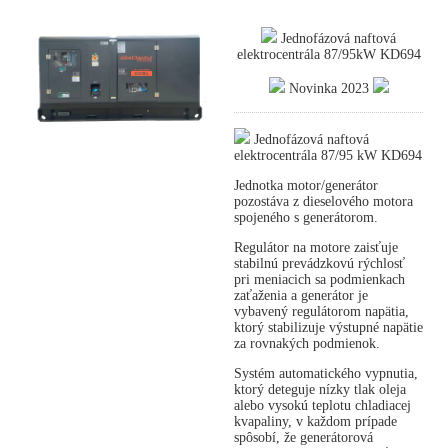
Jednofázová naftová
elektrocentrála 87/95kW KD694
Novinka 2023
Jednofázová naftová
elektrocentrála 87/95 kW KD694
Jednotka motor/generátor
pozostáva z dieselového motora
spojeného s generátorom.
Regulátor na motore zaisťuje
stabilnú prevádzkovú rýchlosť
pri meniacich sa podmienkach
zaťaženia a generátor je
vybavený regulátorom napätia,
ktorý stabilizuje výstupné napätie
za rovnakých podmienok.
Systém automatického vypnutia,
ktorý deteguje nízky tlak oleja
alebo vysokú teplotu chladiacej
kvapaliny, v každom prípade
spôsobí, že generátorová