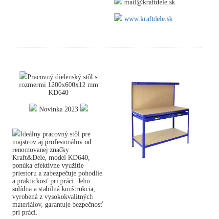
mail@kraftdele.sk
www.kraftdele.sk
Pracovný dielenský stôl s
rozmermi 1200x600x12 mm
KD640
Novinka 2023
Ideálny pracovný stôl pre
majstrov aj profesionálov od
renomovanej značky
Kraft&Dele, model KD640,
ponúka efektívne využitie
priestoru a zabezpečuje pohodlie
a praktickosť pri práci. Jeho
solídna a stabilná konštrukcia,
vyrobená z vysokokvalitných
materiálov, garantuje bezpečnosť
pri práci.