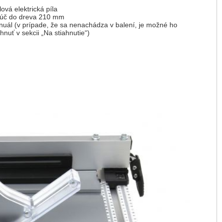
lová elektrická píla
úč do dreva 210 mm
uál (v prípade, že sa nenachádza v balení, je možné ho
ahnuť v sekcii „Na stiahnutie“)