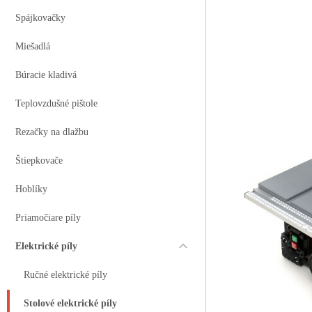
Spájkovačky
Miešadlá
Búracie kladivá
Teplovzdušné pištole
Rezačky na dlažbu
Štiepkovače
Hoblíky
Priamočiare píly
Elektrické píly
Ručné elektrické píly
Stolové elektrické píly