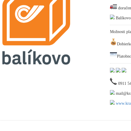
doručen
Balíkovo
Možnosti pla
Dobierk
Platobn
0911 5
mail@kra
www.kraf