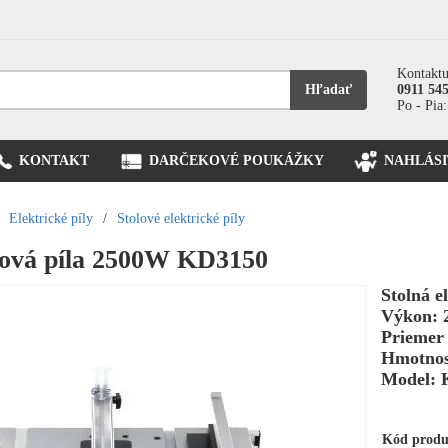
Kontaktu
Hľadať
0911 54
Po - Pia:
KONTAKT
DARČEKOVÉ POUKÁŽKY
NAHLÁSI
Elektrické píly
/
Stolové elektrické píly
čová píla 2500W KD3150
Stolná e
Výkon: 
Priemer
Hmotnos
Model: 
Kód prod