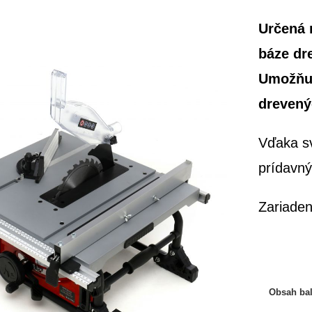
Určená 
báze dre
Umožňuj
drevený
Vďaka s
prídavný
Zariaden
Obsah bal