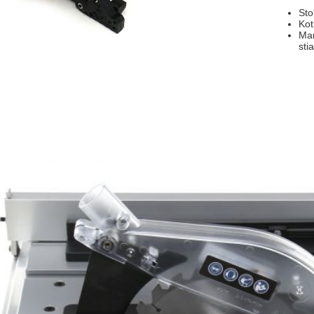
Sto
Kot
Man
sti