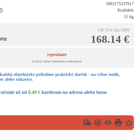
5903175337917
Kraftdele
15 kg
136.70 €
bez DPH
168.14 €
 DPH
vypredané
Externý sklad: informácia nedostupná
každej objednávke pribalíme praktický darček - na výber nožík,
er alebo rukavice.
ručenie už od
8.49 €
kuriérom na adresu alebo boxu