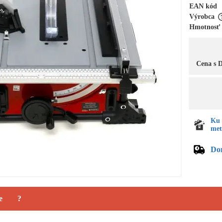
EAN kód
Výrobca
Hmotnosť
Cena s
Ku 
met
Do
e
?