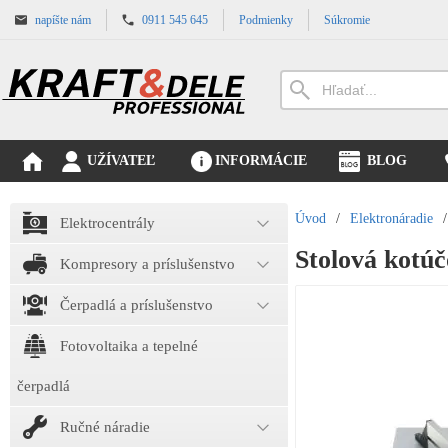
napíšte nám
0911 545 645
Podmienky
Súkromie
UŽÍVATEĽ
INFORMÁCIE
BLOG
Úvod
/
Elektronáradie
/
Elektrocentrály
Stolová kotú
Kompresory a príslušenstvo
Čerpadlá a príslušenstvo
Fotovoltaika a tepelné
čerpadlá
Ručné náradie