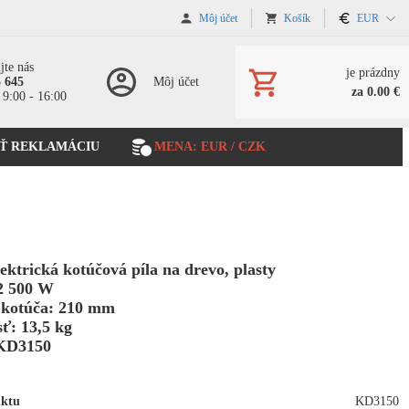
Môj účet
Košík
EUR
jte nás
je prázdny
5 645
Môj účet
za 0.00 €
 9:00 - 16:00
Ť REKLAMÁCIU
MENA: EUR / CZK
lektrická kotúčová píla na drevo, plasty
2 500 W
 kotúča: 210 mm
ť: 13,5 kg
KD3150
uktu
KD3150