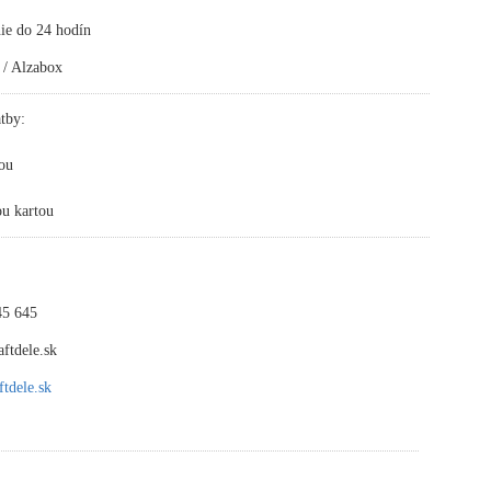
ie do 24 hodín
 / Alzabox
tby:
ou
ou kartou
45 645
ftdele.sk
tdele.sk