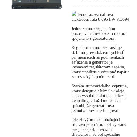
Jednofázová naftová
elektrocentrála 87/95 kW KD694
Jednotka motor/generátor
pozostáva z dieselového motora
spojeného s generátorom.
Regulátor na motore zaisťuje
stabilnú prevádzkovú rýchlosť
pri meniacich sa podmienkach
zaťaženia a generátor je
vybavený regulátorom napätia,
ktorý stabilizuje výstupné napätie
za rovnakých podmienok.
Systém automatického vypnutia,
ktorý deteguje nízky tlak oleja
alebo vysokú teplotu chladiacej
kvapaliny, v každom prípade
spôsobí, že generátorová
jednotka prestane fungovať.
Dieselový motor poháňajúci
súpravu generátora bol vybraný
pre jeho spoľahlivosť a
skutočnosť, že bol špeciálne