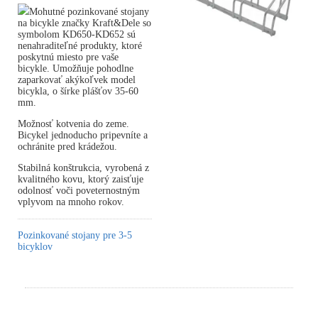
Mohutné pozinkované stojany
na bicykle značky Kraft&Dele so
symbolom KD650-KD652 sú
nenahraditeľné produkty, ktoré
poskytnú miesto pre vaše
bicykle. Umožňuje pohodlne
zaparkovať akýkoľvek model
bicykla, o šírke plášťov 35-60
mm.
Možnosť kotvenia do zeme.
Bicykel jednoducho pripevníte a
ochránite pred krádežou.
Stabilná konštrukcia, vyrobená z
kvalitného kovu, ktorý zaisťuje
odolnosť voči poveternostným
vplyvom na mnoho rokov.
Pozinkované stojany pre 3-5
bicyklov