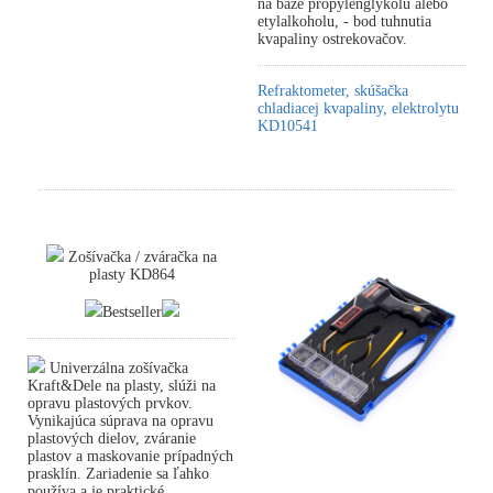
na báze propylénglykolu alebo
etylalkoholu, - bod tuhnutia
kvapaliny ostrekovačov.
Refraktometer, skúšačka
chladiacej kvapaliny, elektrolytu
KD10541
Zošívačka / zváračka na
plasty KD864
Bestseller
Univerzálna zošívačka
Kraft&Dele na plasty, slúži na
opravu plastových prvkov.
Vynikajúca súprava na opravu
plastových dielov, zváranie
plastov a maskovanie prípadných
prasklín. Zariadenie sa ľahko
používa a je praktické.