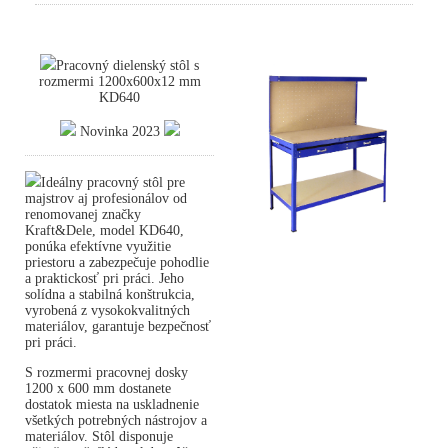
Pracovný dielenský stôl s
rozmermi 1200x600x12 mm
KD640
Novinka 2023
Ideálny pracovný stôl pre
majstrov aj profesionálov od
renomovanej značky
Kraft&Dele, model KD640,
ponúka efektívne využitie
priestoru a zabezpečuje pohodlie
a praktickosť pri práci. Jeho
solídna a stabilná konštrukcia,
vyrobená z vysokokvalitných
materiálov, garantuje bezpečnosť
pri práci.
S rozmermi pracovnej dosky
1200 x 600 mm dostanete
dostatok miesta na uskladnenie
všetkých potrebných nástrojov a
materiálov. Stôl disponuje