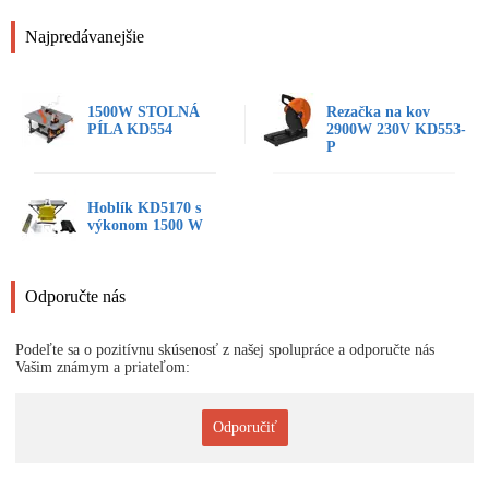
Najpredávanejšie
1500W STOLNÁ
Rezačka na kov
PÍLA KD554
2900W 230V KD553-
P
Hoblík KD5170 s
výkonom 1500 W
Odporučte nás
Podeľte sa o pozitívnu skúsenosť z našej spolupráce a odporučte nás
Vašim známym a priateľom:
Odporučiť