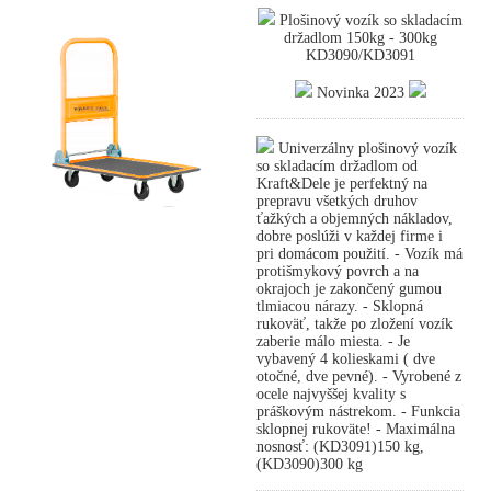
Plošinový vozík so skladacím
držadlom 150kg - 300kg
KD3090/KD3091
Novinka 2023
Univerzálny plošinový vozík
so skladacím držadlom od
Kraft&Dele je perfektný na
prepravu všetkých druhov
ťažkých a objemných nákladov,
dobre poslúži v každej firme i
pri domácom použití. - Vozík má
protišmykový povrch a na
okrajoch je zakončený gumou
tlmiacou nárazy. - Sklopná
rukoväť, takže po zložení vozík
zaberie málo miesta. - Je
vybavený 4 kolieskami ( dve
otočné, dve pevné). - Vyrobené z
ocele najvyššej kvality s
práškovým nástrekom. - Funkcia
sklopnej rukoväte! - Maximálna
nosnosť: (KD3091)150 kg,
(KD3090)300 kg