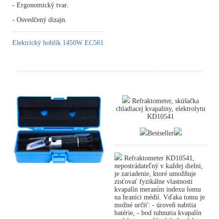
- Ergonomický tvar.
- Osvedčený dizajn.
Elektrický hoblík 1450W EC561
Refraktometer, skúšačka
chladiacej kvapaliny, elektrolytu
KD10541
Bestseller
Refraktometer KD10541,
nepostrádateľný v každej dielni,
je zariadenie, ktoré umožňuje
zisťovať fyzikálne vlastnosti
kvapalín meraním indexu lomu
na hranici médií. Vďaka tomu je
možné určiť: - úroveň nabitia
batérie, - bod tuhnutia kvapalín