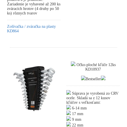
Zariadenie je vybavené až 200 ks
zváracích hrotov (4 druhy po 50
ks) rôznych tvarov
Zošívačka / zváračka na plasty
KD864
Očko-ploché kľúče 12ks
KD10937
Bestseller
Súprava je vyrobená zo CRV
ocele. Skladá sa z 12 kusov
kľúčov s veľkosťami:
6-14 mm
17 mm
9 mm
22 mm