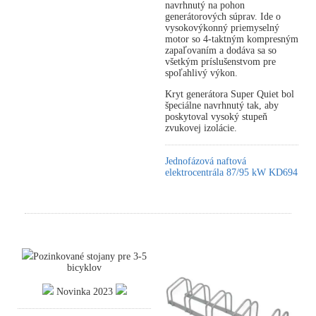
navrhnutý na pohon
generátorových súprav. Ide o
vysokovýkonný priemyselný
motor so 4-taktným kompresným
zapaľovaním a dodáva sa so
všetkým príslušenstvom pre
spoľahlivý výkon.
Kryt generátora Super Quiet bol
špeciálne navrhnutý tak, aby
poskytoval vysoký stupeň
zvukovej izolácie.
Jednofázová naftová
elektrocentrála 87/95 kW KD694
Pozinkované stojany pre 3-5
bicyklov
Novinka 2023