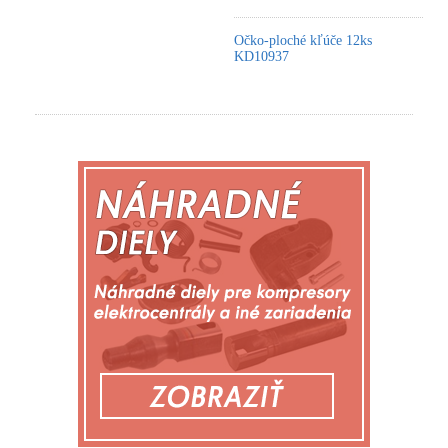
Očko-ploché kľúče 12ks
KD10937