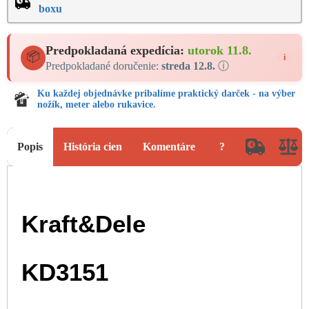
boxu
Predpokladaná expedícia:
utorok 11.8.
📦
i
Predpokladané doručenie:
streda 12.8.
ⓘ
Ku každej objednávke pribalíme praktický darček - na výber
nožík, meter alebo rukavice.
Popis
História cien
Komentáre
?
Kraft&Dele
KD3151