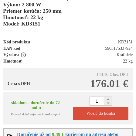
Výkon: 2 800 W
Priemer kotúča: 250 mm
Hmotnosť: 22 kg
Model: KD3151
Kód produktu
KD3151
EAN kód
5903175337924
Výrobca
Kraftdele
Hmotnosť
22 kg
143.10 €
bez DPH
176.01 €
Cena s DPH
skladom - doručenie do 72
hodín
Vložiť do košíka
Externý sklad: informácia nedostupná
Doručenie už od
9.49 €
kuriérom na adresu alebo