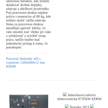
užitočnou šufládou, kde môžete
skladovať drobné doplnky,
nástroje a údržbové prostriedky.
Pod pracovnou doskou nájdete
policu s nosnosťou až 80 kg, kde
môžete uložiť väčšie nástroje.
Stena za pracovnou doskou
umožňuje upevniť háčiky, čo
vám umožní mať všetko pri ruke
a zefektívniť a zrýchliť svoju
prácu, keďže budete mať
jednoduchý prístup k tomu, čo
potrebujete.
Pracovný dielenský stôl s
rozmermi 1200x600x12 mm
KD640
Jednofázová naftová
elektrocentrála 87/95kW KD694
Novinka 2023