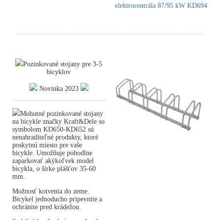
elektrocentrála 87/95 kW KD694
Pozinkované stojany pre 3-5
bicyklov
Novinka 2023
Mohutné pozinkované stojany
na bicykle značky Kraft&Dele so
symbolom KD650-KD652 sú
nenahraditeľné produkty, ktoré
poskytnú miesto pre vaše
bicykle. Umožňuje pohodlne
zaparkovať akýkoľvek model
bicykla, o šírke plášťov 35-60
mm.
Možnosť kotvenia do zeme.
Bicykel jednoducho pripevníte a
ochránite pred krádežou.