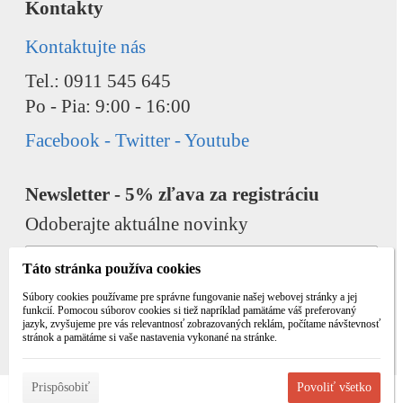
Kontakty
Kontaktujte nás
Tel.: 0911 545 645
Po - Pia: 9:00 - 16:00
Facebook - Twitter - Youtube
Newsletter - 5% zľava za registráciu
Odoberajte aktuálne novinky
Táto stránka používa cookies
Súbory cookies používame pre správne fungovanie našej webovej stránky a jej
funkcií. Pomocou súborov cookies si tiež napríklad pamätáme váš preferovaný
jazyk, zvyšujeme pre vás relevantnosť zobrazovaných reklám, počítame návštevnosť
Odobrať
Pridať
stránok a pamätáme si vaše nastavenia vykonané na stránke.
Prispôsobiť
Povoliť všetko
© 2026 WEXBO |
www.wexbo.com
|
Prihlásiť