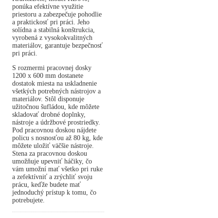
ponúka efektívne využitie
priestoru a zabezpečuje pohodlie
a praktickosť pri práci. Jeho
solídna a stabilná konštrukcia,
vyrobená z vysokokvalitných
materiálov, garantuje bezpečnosť
pri práci.
S rozmermi pracovnej dosky
1200 x 600 mm dostanete
dostatok miesta na uskladnenie
všetkých potrebných nástrojov a
materiálov. Stôl disponuje
užitočnou šufládou, kde môžete
skladovať drobné doplnky,
nástroje a údržbové prostriedky.
Pod pracovnou doskou nájdete
policu s nosnosťou až 80 kg, kde
môžete uložiť väčšie nástroje.
Stena za pracovnou doskou
umožňuje upevniť háčiky, čo
vám umožní mať všetko pri ruke
a zefektívniť a zrýchliť svoju
prácu, keďže budete mať
jednoduchý prístup k tomu, čo
potrebujete.