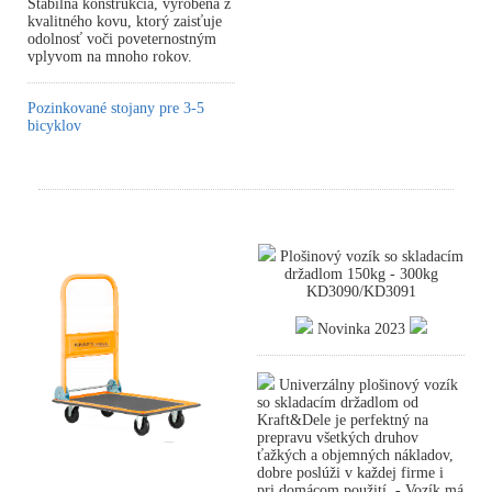
Stabilná konštrukcia, vyrobená z
kvalitného kovu, ktorý zaisťuje
odolnosť voči poveternostným
vplyvom na mnoho rokov.
Pozinkované stojany pre 3-5
bicyklov
Plošinový vozík so skladacím
držadlom 150kg - 300kg
KD3090/KD3091
Novinka 2023
Univerzálny plošinový vozík
so skladacím držadlom od
Kraft&Dele je perfektný na
prepravu všetkých druhov
ťažkých a objemných nákladov,
dobre poslúži v každej firme i
pri domácom použití. - Vozík má