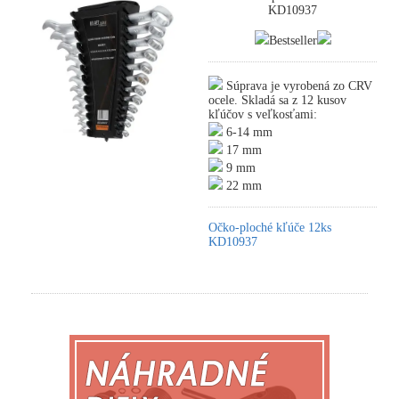
KD10937
Bestseller
Súprava je vyrobená zo CRV
ocele. Skladá sa z 12 kusov
kľúčov s veľkosťami:
6-14 mm
17 mm
9 mm
22 mm
Očko-ploché kľúče 12ks
KD10937