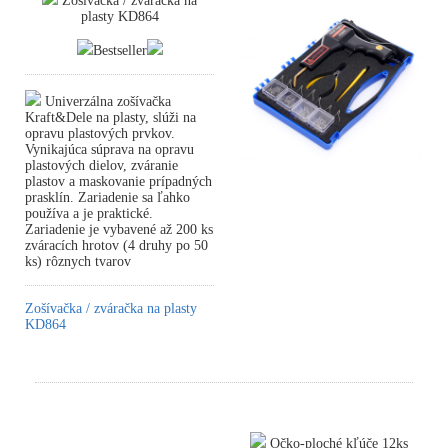
Zošívačka / zváračka na
plasty KD864
Bestseller
Univerzálna zošívačka
Kraft&Dele na plasty, slúži na
opravu plastových prvkov.
Vynikajúca súprava na opravu
plastových dielov, zváranie
plastov a maskovanie prípadných
prasklín. Zariadenie sa ľahko
používa a je praktické.
Zariadenie je vybavené až 200 ks
zváracích hrotov (4 druhy po 50
ks) rôznych tvarov
Zošívačka / zváračka na plasty
KD864
Očko-ploché kľúče 12ks