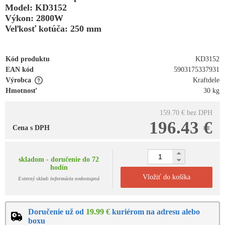
Model: KD3152
Výkon: 2800W
Veľkosť kotúča: 250 mm
Kód produktu
KD3152
EAN kód
5903175337931
Výrobca
Kraftdele
Hmotnosť
30 kg
159.70 €
bez DPH
196.43 €
Cena s DPH
skladom - doručenie do 72
hodín
Vložiť do košíka
Externý sklad: informácia nedostupná
Doručenie už od
19.99 €
kuriérom na adresu alebo
boxu