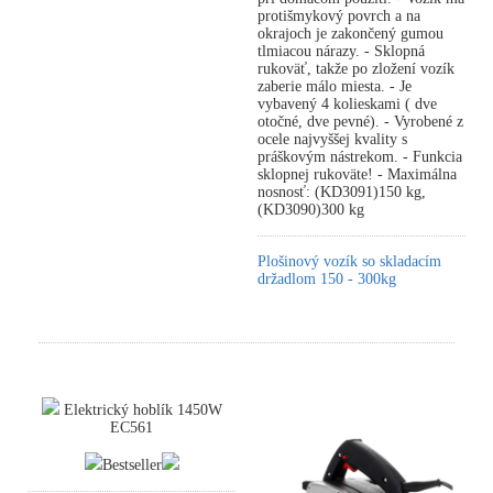
protišmykový povrch a na
okrajoch je zakončený gumou
tlmiacou nárazy. - Sklopná
rukoväť, takže po zložení vozík
zaberie málo miesta. - Je
vybavený 4 kolieskami ( dve
otočné, dve pevné). - Vyrobené z
ocele najvyššej kvality s
práškovým nástrekom. - Funkcia
sklopnej rukoväte! - Maximálna
nosnosť: (KD3091)150 kg,
(KD3090)300 kg
Plošinový vozík so skladacím
držadlom 150 - 300kg
Elektrický hoblík 1450W
EC561
Bestseller