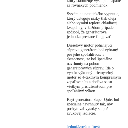
ktorý stabilizuje výstupné napätie
za rovnakých podmienok.
Systém automatického vypnutia,
ktorý deteguje nízky tlak oleja
alebo vysokú teplotu chladiacej
kvapaliny, v každom prípade
spôsobí, že generátorová
jednotka prestane fungovať.
Dieselový motor poháňajúci
súpravu generátora bol vybraný
pre jeho spoľahlivosť a
skutočnosť, že bol špeciálne
navrhnutý na pohon
generátorových súprav. Ide o
vysokovýkonný priemyselný
motor so 4-taktným kompresným
zapaľovaním a dodáva sa so
všetkým príslušenstvom pre
spoľahlivý výkon.
Kryt generátora Super Quiet bol
špeciálne navrhnutý tak, aby
poskytoval vysoký stupeň
zvukovej izolácie.
Jednofázová naftová