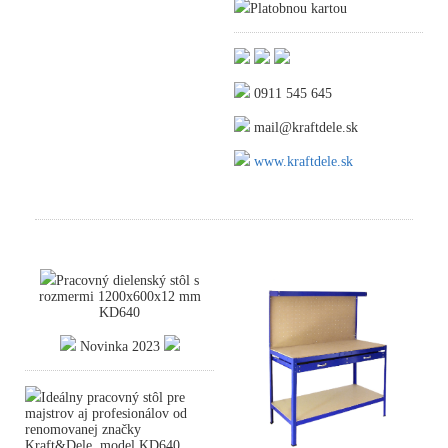
Platobnou kartou
0911 545 645
mail@kraftdele.sk
www.kraftdele.sk
Pracovný dielenský stôl s
rozmermi 1200x600x12 mm
KD640
Novinka 2023
Ideálny pracovný stôl pre
majstrov aj profesionálov od
renomovanej značky
Kraft&Dele, model KD640,