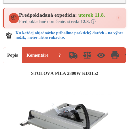
Predpokladaná expedícia:
utorok 11.8.
📦
i
Predpokladané doručenie:
streda 12.8.
ⓘ
Ku každej objednávke pribalíme praktický darček - na výber
nožík, meter alebo rukavice.
Popis
Komentáre
?
STOLOVÁ PÍLA 2800W KD3152