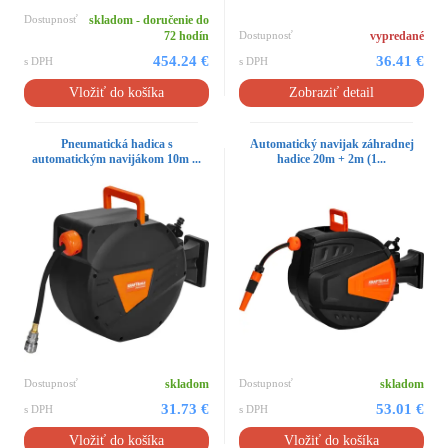
Dostupnosť
skladom - doručenie do
72 hodín
Dostupnosť
vypredané
454.24 €
36.41 €
s DPH
s DPH
Vložiť do košíka
Zobraziť detail
Pneumatická hadica s
Automatický navijak záhradnej
automatickým navijákom 10m ...
hadice 20m + 2m (1...
Dostupnosť
skladom
Dostupnosť
skladom
31.73 €
53.01 €
s DPH
s DPH
Vložiť do košíka
Vložiť do košíka