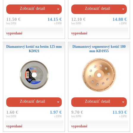
Zobraziť detail
Zobraziť detail
11.50 €
14.15 €
12.10 €
14.88 €
bez DPH
s DPH
bez DPH
s DPH
vypredané
vypredané
Diamantový kotúč na betón 125 mm
Diamantový segmentový kotúč 180
KD921
mm KD1955
Zobraziť detail
Zobraziť detail
1.60 €
1.97 €
9.70 €
11.93 €
bez DPH
s DPH
bez DPH
s DPH
vypredané
vypredané