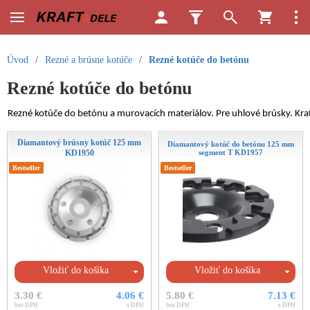
Úvod
/
Rezné a brúsne kotúče
/
Rezné kotúče do betónu
Rezné kotúče do betónu
Rezné kotúče do betónu a murovacích materiálov. Pre uhlové brúsky. Kraft
Diamantový brúsny kotúč 125 mm
Diamantový kotúč do betónu 125 mm
KD1950
segment T KD1957
Bestseller
Bestseller
Vložiť do košíka
Vložiť do košíka
3.30 €
4.06 €
5.80 €
7.13 €
bez DPH
s DPH
bez DPH
s DPH