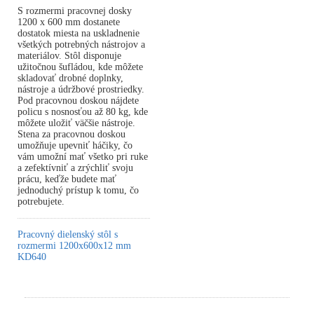
S rozmermi pracovnej dosky
1200 x 600 mm dostanete
dostatok miesta na uskladnenie
všetkých potrebných nástrojov a
materiálov. Stôl disponuje
užitočnou šufládou, kde môžete
skladovať drobné doplnky,
nástroje a údržbové prostriedky.
Pod pracovnou doskou nájdete
policu s nosnosťou až 80 kg, kde
môžete uložiť väčšie nástroje.
Stena za pracovnou doskou
umožňuje upevniť háčiky, čo
vám umožní mať všetko pri ruke
a zefektívniť a zrýchliť svoju
prácu, keďže budete mať
jednoduchý prístup k tomu, čo
potrebujete.
Pracovný dielenský stôl s
rozmermi 1200x600x12 mm
KD640