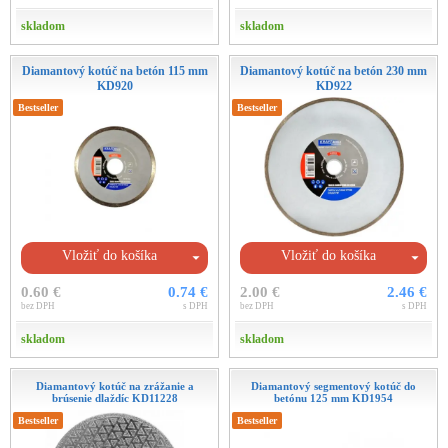
skladom
skladom
Diamantový kotúč na betón 115 mm
Diamantový kotúč na betón 230 mm
KD920
KD922
Bestseller
Bestseller
Vložiť do košíka
Vložiť do košíka
0.60 €
0.74 €
2.00 €
2.46 €
bez DPH
s DPH
bez DPH
s DPH
skladom
skladom
Diamantový kotúč na zrážanie a
Diamantový segmentový kotúč do
brúsenie dlaždíc KD11228
betónu 125 mm KD1954
Bestseller
Bestseller