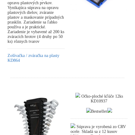
opravu plastových prvkov.
Vynikajúca súprava na opravu
plastových dielov, zváranie
plastov a maskovanie prípadných
prasklín. Zariadenie sa ľahko
používa a je praktické.
Zariadenie je vybavené až 200 ks
zváracích hrotov (4 druhy po 50
ks) rôznych tvarov
Zošívačka / zváračka na plasty
KD864
Očko-ploché kľúče 12ks
KD10937
Bestseller
Súprava je vyrobená zo CRV
ocele. Skladá sa z 12 kusov