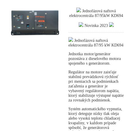
Jednofázová naftová
elektrocentrála 87/95kW KD694
Novinka 2023
Jednofázová naftová
elektrocentrála 87/95 kW KD694
Jednotka motor/generátor
pozostáva z dieselového motora
spojeného s generátorom.
Regulátor na motore zaisťuje
stabilnú prevádzkovú rýchlosť
pri meniacich sa podmienkach
zaťaženia a generátor je
vybavený regulátorom napätia,
ktorý stabilizuje výstupné napätie
za rovnakých podmienok.
Systém automatického vypnutia,
ktorý deteguje nízky tlak oleja
alebo vysokú teplotu chladiacej
kvapaliny, v každom prípade
spôsobí, že generátorová