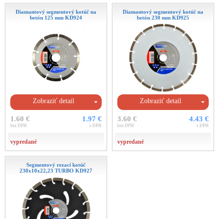
Diamantový segmentový kotúč na
Diamantový segmentový kotúč na
betón 125 mm KD924
betón 230 mm KD925
Zobraziť detail
Zobraziť detail
1.60 €
1.97 €
3.60 €
4.43 €
bez DPH
s DPH
bez DPH
s DPH
vypredané
vypredané
Segmentový rezací kotúč
230x10x22,23 TURBO KD927