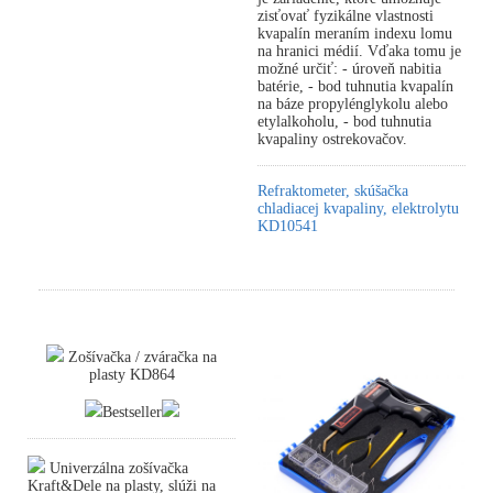
zisťovať fyzikálne vlastnosti
kvapalín meraním indexu lomu
na hranici médií. Vďaka tomu je
možné určiť: - úroveň nabitia
batérie, - bod tuhnutia kvapalín
na báze propylénglykolu alebo
etylalkoholu, - bod tuhnutia
kvapaliny ostrekovačov.
Refraktometer, skúšačka
chladiacej kvapaliny, elektrolytu
KD10541
Zošívačka / zváračka na
plasty KD864
Bestseller
Univerzálna zošívačka
Kraft&Dele na plasty, slúži na