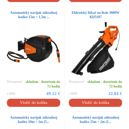
Automatický navijak záhradnej
Elektrický fúkač na lístie 3600W
hadice 15m + 1,5m ...
KD5197
Dostupnosť
skladom - doručenie do
Dostupnosť
skladom - doručenie do
72 hodín
72 hodín
49.32 €
32.84 €
s DPH
s DPH
Vložiť do košíka
Vložiť do košíka
Automatický navijak záhradnej
Automatický navijak záhradnej
hadice 10m + 1m (5...
hadice 25m + 2m (1...