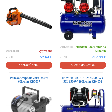
Dostupnosť
skladom - doručenie do
Dostupnosť
vypredané
72 hodín
52.64 €
212.99 €
s DPH
s DPH
Zobraziť detail
Vložiť do košíka
Palivové čerpadlo 230V 550W
KOMPRESOR BEZOLEJOWY
60L/min KD5537
50L 1500W 290L/min KD4052