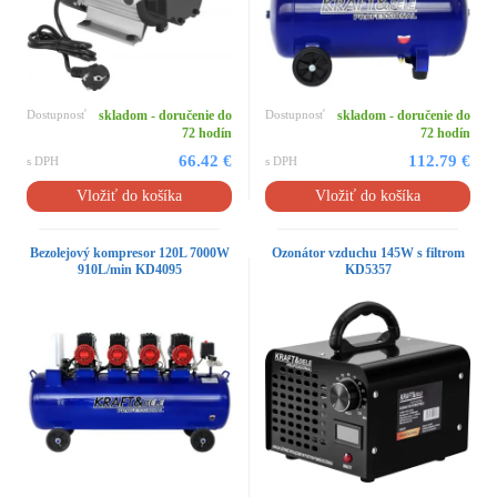
Dostupnosť
skladom - doručenie do
Dostupnosť
skladom - doručenie do
72 hodín
72 hodín
66.42 €
112.79 €
s DPH
s DPH
Vložiť do košíka
Vložiť do košíka
Bezolejový kompresor 120L 7000W
Ozonátor vzduchu 145W s filtrom
910L/min KD4095
KD5357