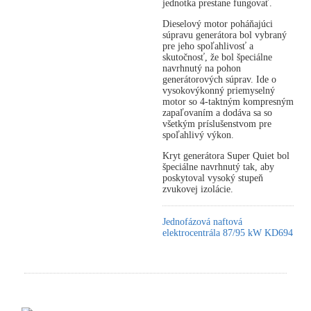
jednotka prestane fungovať.
Dieselový motor poháňajúci
súpravu generátora bol vybraný
pre jeho spoľahlivosť a
skutočnosť, že bol špeciálne
navrhnutý na pohon
generátorových súprav. Ide o
vysokovýkonný priemyselný
motor so 4-taktným kompresným
zapaľovaním a dodáva sa so
všetkým príslušenstvom pre
spoľahlivý výkon.
Kryt generátora Super Quiet bol
špeciálne navrhnutý tak, aby
poskytoval vysoký stupeň
zvukovej izolácie.
Jednofázová naftová
elektrocentrála 87/95 kW KD694