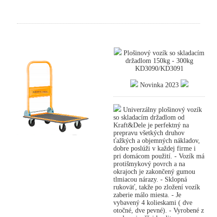
Plošinový vozík so skladacím
držadlom 150kg - 300kg
KD3090/KD3091
Novinka 2023
Univerzálny plošinový vozík
so skladacím držadlom od
Kraft&Dele je perfektný na
prepravu všetkých druhov
ťažkých a objemných nákladov,
dobre poslúži v každej firme i
pri domácom použití. - Vozík má
protišmykový povrch a na
okrajoch je zakončený gumou
tlmiacou nárazy. - Sklopná
rukoväť, takže po zložení vozík
zaberie málo miesta. - Je
vybavený 4 kolieskami ( dve
otočné, dve pevné). - Vyrobené z