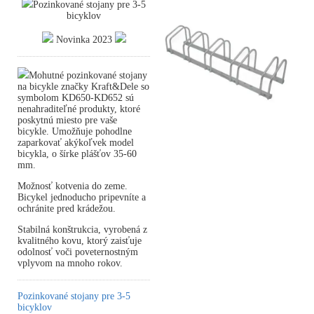
Pozinkované stojany pre 3-5
bicyklov
Novinka 2023
Mohutné pozinkované stojany
na bicykle značky Kraft&Dele so
symbolom KD650-KD652 sú
nenahraditeľné produkty, ktoré
poskytnú miesto pre vaše
bicykle. Umožňuje pohodlne
zaparkovať akýkoľvek model
bicykla, o šírke plášťov 35-60
mm.
Možnosť kotvenia do zeme.
Bicykel jednoducho pripevníte a
ochránite pred krádežou.
Stabilná konštrukcia, vyrobená z
kvalitného kovu, ktorý zaisťuje
odolnosť voči poveternostným
vplyvom na mnoho rokov.
Pozinkované stojany pre 3-5
bicyklov