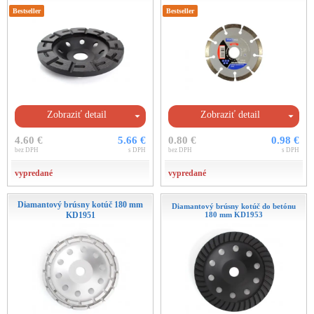
Bestseller
Bestseller
Zobraziť detail
Zobraziť detail
4.60 €
5.66 €
0.80 €
0.98 €
bez DPH
s DPH
bez DPH
s DPH
vypredané
vypredané
Diamantový brúsny kotúč 180 mm
Diamantový brúsny kotúč do betónu
KD1951
180 mm KD1953