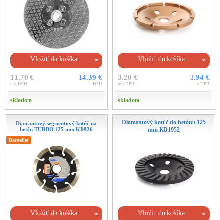
Vložiť do košíka
Vložiť do košíka
11.70 €
14.39 €
3.20 €
3.94 €
bez DPH
s DPH
bez DPH
s DPH
skladom
skladom
Diamantový kotúč do betónu 125
Diamantový segmentový kotúč na
betón TURBO 125 mm KD926
mm KD1952
Bestseller
Vložiť do košíka
Vložiť do košíka