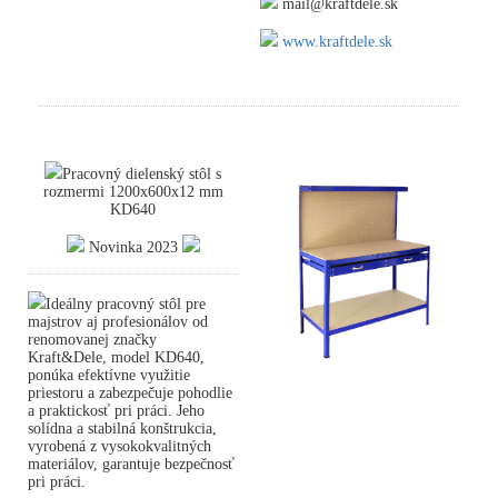
mail@kraftdele.sk
www.kraftdele.sk
Pracovný dielenský stôl s
rozmermi 1200x600x12 mm
KD640
Novinka 2023
Ideálny pracovný stôl pre
majstrov aj profesionálov od
renomovanej značky
Kraft&Dele, model KD640,
ponúka efektívne využitie
priestoru a zabezpečuje pohodlie
a praktickosť pri práci. Jeho
solídna a stabilná konštrukcia,
vyrobená z vysokokvalitných
materiálov, garantuje bezpečnosť
pri práci.