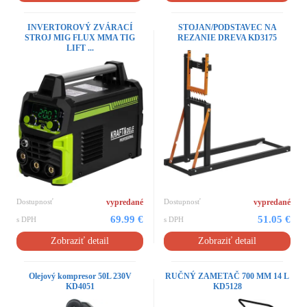
INVERTOROVÝ ZVÁRACÍ
STOJAN/PODSTAVEC NA
STROJ MIG FLUX MMA TIG
REZANIE DREVA KD3175
LIFT ...
Dostupnosť
vypredané
Dostupnosť
vypredané
69.99 €
51.05 €
s DPH
s DPH
Zobraziť detail
Zobraziť detail
Olejový kompresor 50L 230V
RUČNÝ ZAMETAČ 700 MM 14 L
KD4051
KD5128