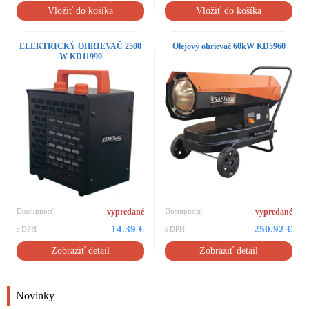
Vložiť do košíka
Vložiť do košíka
ELEKTRICKÝ OHRIEVAČ 2500
Olejový ohrievač 60kW KD5960
W KD11990
Dostupnosť
vypredané
Dostupnosť
vypredané
14.39 €
250.92 €
s DPH
s DPH
Zobraziť detail
Zobraziť detail
Novinky