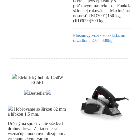
ocele najvyššej kvality s
práškovým nástrekom. - Funkcia
sklopnej rukoväte! - Maximálna
nosnosť: (KD3091)150 kg,
(KD3090)300 kg
Plošinový vozík so skladacím
držadlom 150 - 300kg
Elektrický hoblík 1450W
EC561
Bestseller
Hobľovanie so šírkou 82 mm
a hĺbkou 1,5 mm.
Určený na spracovanie všetkých
druhov dreva. Zariadenie sa
vyznačuje moderným dizajnom a
ergonomickým tvarom.