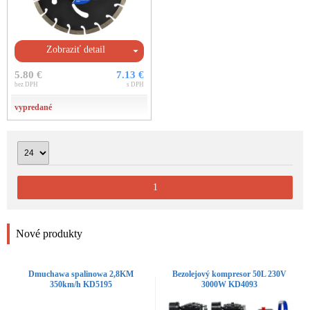
Zobraziť detail
5.80 €
7.13 €
bez DPH
s DPH
vypredané
1
Nové produkty
Dmuchawa spalinowa 2,8KM
Bezolejový kompresor 50L 230V
350km/h KD5195
3000W KD4093