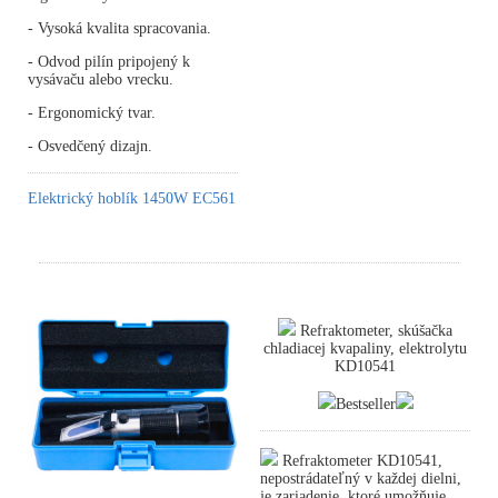
- Vysoká kvalita spracovania.
- Odvod pilín pripojený k
vysávaču alebo vrecku.
- Ergonomický tvar.
- Osvedčený dizajn.
Elektrický hoblík 1450W EC561
Refraktometer, skúšačka
chladiacej kvapaliny, elektrolytu
KD10541
Bestseller
Refraktometer KD10541,
nepostrádateľný v každej dielni,
je zariadenie, ktoré umožňuje