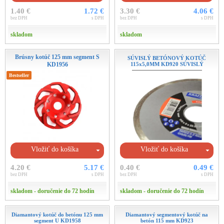
1.40 €
1.72 €
3.30 €
4.06 €
bez DPH
s DPH
bez DPH
s DPH
skladom
skladom
Brúsny kotúč 125 mm segment S
SÚVISLÝ BETÓNOVÝ KOTÚČ
KD1956
115x5,0MM KD920 SÚVISLÝ
Bestseller
Vložiť do košíka
Vložiť do košíka
4.20 €
5.17 €
0.40 €
0.49 €
bez DPH
s DPH
bez DPH
s DPH
skladom - doručenie do 72 hodín
skladom - doručenie do 72 hodín
Diamantový kotúč do betónu 125 mm
Diamantový segmentový kotúč na
segment U KD1958
betón 115 mm KD923