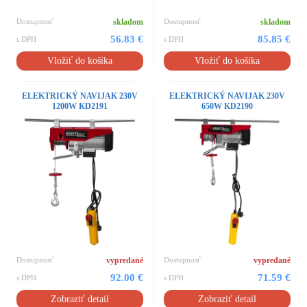
Dostupnosť
skladom
Dostupnosť
skladom
56.83 €
85.85 €
s DPH
s DPH
Vložiť do košíka
Vložiť do košíka
ELEKTRICKÝ NAVIJAK 230V
ELEKTRICKÝ NAVIJAK 230V
1200W KD2191
650W KD2190
Dostupnosť
vypredané
Dostupnosť
vypredané
92.00 €
71.59 €
s DPH
s DPH
Zobraziť detail
Zobraziť detail