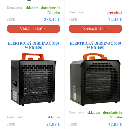
Dostupnosť
skladom - doručenie do
72 hodín
Dostupnosť
vypredané
288.44 €
72.45 €
s DPH
s DPH
Vložiť do košíka
Zobraziť detail
ELEKTRICKÝ OHRIEVAČ 3500
ELEKTRICKÝ OHRIEVAČ 5500
W KD11991
W KD11992
Dostupnosť
skladom - doručenie do
Dostupnosť
skladom
72 hodín
21.89 €
47.85 €
s DPH
s DPH