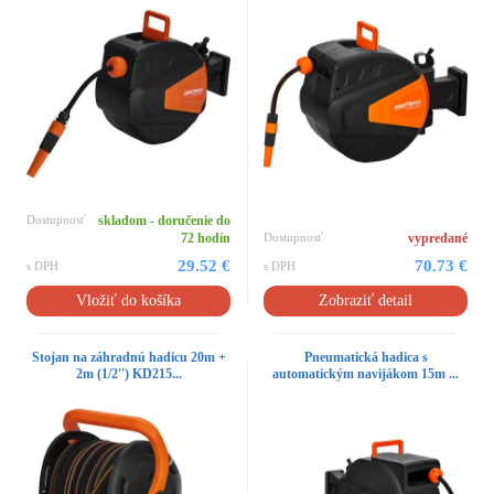
Dostupnosť
skladom - doručenie do
72 hodín
Dostupnosť
vypredané
29.52 €
70.73 €
s DPH
s DPH
Vložiť do košíka
Zobraziť detail
Stojan na záhradnú hadicu 20m +
Pneumatická hadica s
2m (1/2'') KD215...
automatickým navijákom 15m ...