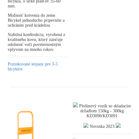
bicykla, o šírke plášťov 35-60
mm.
Možnosť kotvenia do zeme.
Bicykel jednoducho pripevníte a
ochránite pred krádežou.
Stabilná konštrukcia, vyrobená z
kvalitného kovu, ktorý zaisťuje
odolnosť voči poveternostným
vplyvom na mnoho rokov.
Pozinkované stojany pre 3-5
bicyklov
Plošinový vozík so skladacím
držadlom 150kg - 300kg
KD3090/KD3091
Novinka 2023