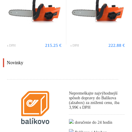
215.25 €
222.88 €
s DPH
s DPH
Novinky
Nepremeškajte najvýhodnejší
spôsob dopravy do Balíkova
(alzabox) za zníženú cenu, iba
3,99€ s DPH
doručenie do 24 hodín