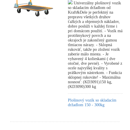
Univerzálny plošinový vozík
so skladacím držadlom od
Kraft&Dele je perfektný na
prepravu všetkých druhov
ťažkých a objemných nákladov,
dobre poslúži v každej firme i
pri domácom použití. - Vozík má
protišmykový povrch a na
okrajoch je zakončený gumou
tlmiacou nárazy. - Sklopná
rukoväť, takže po zložení vozík
zaberie málo miesta. - Je
vybavený 4 kolieskami ( dve
otočné, dve pevné). - Vyrobené z
ocele najvyššej kvality s
práškovým nástrekom. - Funkcia
sklopnej rukoväte! - Maximálna
nosnosť: (KD3091)150 kg,
(KD3090)300 kg
Plošinový vozík so skladacím
držadlom 150 - 300kg