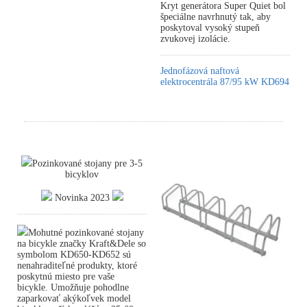
Kryt generátora Super Quiet bol
špeciálne navrhnutý tak, aby
poskytoval vysoký stupeň
zvukovej izolácie.
Jednofázová naftová
elektrocentrála 87/95 kW KD694
Pozinkované stojany pre 3-5
bicyklov
Novinka 2023
Mohutné pozinkované stojany
na bicykle značky Kraft&Dele so
symbolom KD650-KD652 sú
nenahraditeľné produkty, ktoré
poskytnú miesto pre vaše
bicykle. Umožňuje pohodlne
zaparkovať akýkoľvek model