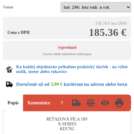
Variant
150.70 €
bez DPH
185.36 €
Cena s DPH
vypredané
Externý sklad: informácia nedostupná
Ku každej objednávke pribalíme praktický darček - na výber
nožík, meter alebo rukavice.
Doručenie už od
3.99 €
kuriérom na adresu alebo boxu
Popis
Komentáre
?
REŤAZOVÁ PÍLA 18V
X-SERIES
KD1762