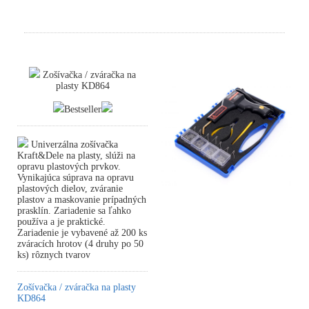
Zošívačka / zváračka na
plasty KD864
Bestseller
Univerzálna zošívačka
Kraft&Dele na plasty, slúži na
opravu plastových prvkov.
Vynikajúca súprava na opravu
plastových dielov, zváranie
plastov a maskovanie prípadných
prasklín. Zariadenie sa ľahko
používa a je praktické.
Zariadenie je vybavené až 200 ks
zváracích hrotov (4 druhy po 50
ks) rôznych tvarov
Zošívačka / zváračka na plasty
KD864