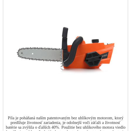
Píla je poháňaná naším patentovaným bez uhlíkovým motorom, ktorý
predlžuje životnosť zariadenia, je odolnejší voči záťaži a životnosť
batérie sa zvýšila o ďalších 40%. Použitie bez uhlíkového motora viedlo