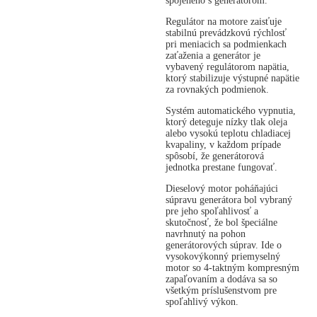
spojeného s generátorom.
Regulátor na motore zaisťuje
stabilnú prevádzkovú rýchlosť
pri meniacich sa podmienkach
zaťaženia a generátor je
vybavený regulátorom napätia,
ktorý stabilizuje výstupné napätie
za rovnakých podmienok.
Systém automatického vypnutia,
ktorý deteguje nízky tlak oleja
alebo vysokú teplotu chladiacej
kvapaliny, v každom prípade
spôsobí, že generátorová
jednotka prestane fungovať.
Dieselový motor poháňajúci
súpravu generátora bol vybraný
pre jeho spoľahlivosť a
skutočnosť, že bol špeciálne
navrhnutý na pohon
generátorových súprav. Ide o
vysokovýkonný priemyselný
motor so 4-taktným kompresným
zapaľovaním a dodáva sa so
všetkým príslušenstvom pre
spoľahlivý výkon.