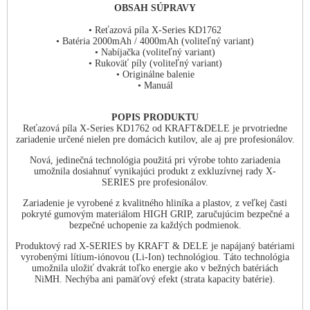
OBSAH SÚPRAVY
• Reťazová píla X-Series KD1762
• Batéria 2000mAh / 4000mAh (voliteľný variant)
• Nabíjačka (voliteľný variant)
• Rukoväť píly (voliteľný variant)
• Originálne balenie
• Manuál
POPIS PRODUKTU
Reťazová píla X-Series KD1762 od KRAFT&DELE je prvotriedne
zariadenie určené nielen pre domácich kutilov, ale aj pre profesionálov.
Nová, jedinečná technológia použitá pri výrobe tohto zariadenia
umožnila dosiahnuť vynikajúci produkt z exkluzívnej rady X-
SERIES pre profesionálov.
Zariadenie je vyrobené z kvalitného hliníka a plastov, z veľkej časti
pokryté gumovým materiálom HIGH GRIP, zaručujúcim bezpečné a
bezpečné uchopenie za každých podmienok.
Produktový rad X-SERIES by KRAFT & DELE je napájaný batériami
vyrobenými lítium-iónovou (Li-Ion) technológiou. Táto technológia
umožnila uložiť dvakrát toľko energie ako v bežných batériách
NiMH. Nechýba ani pamäťový efekt (strata kapacity batérie).