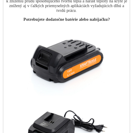
k zníženiu prúdu spôsobujúceho tvorbu tepla a nárast teploty na kryte je
znížený aj v ťažkých priemyselných aplikáciách vyžadujúcich dlhú a
tvrdú prácu.
Potrebujete dodatočne batérie alebo nabíjačku?