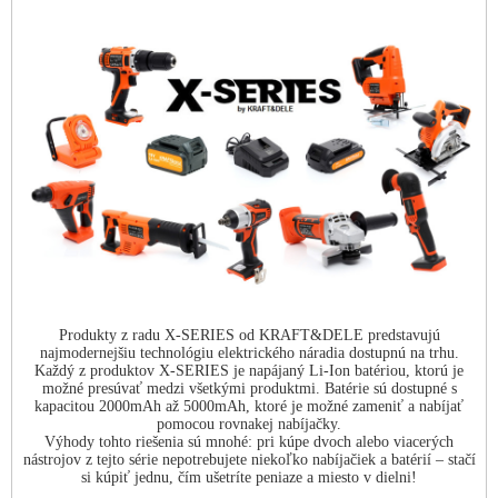
Produkty z radu X-SERIES od KRAFT&DELE predstavujú
najmodernejšiu technológiu elektrického náradia dostupnú na trhu.
Každý z produktov X-SERIES je napájaný Li-Ion batériou, ktorú je
možné presúvať medzi všetkými produktmi. Batérie sú dostupné s
kapacitou 2000mAh až 5000mAh, ktoré je možné zameniť a nabíjať
pomocou rovnakej nabíjačky.
Výhody tohto riešenia sú mnohé: pri kúpe dvoch alebo viacerých
nástrojov z tejto série nepotrebujete niekoľko nabíjačiek a batérií – stačí
si kúpiť jednu, čím ušetríte peniaze a miesto v dielni!