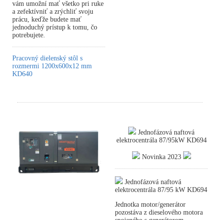
vám umožní mať všetko pri ruke
a zefektívniť a zrýchliť svoju
prácu, keďže budete mať
jednoduchý prístup k tomu, čo
potrebujete.
Pracovný dielenský stôl s
rozmermi 1200x600x12 mm
KD640
Jednofázová naftová
elektrocentrála 87/95kW KD694
Novinka 2023
Jednofázová naftová
elektrocentrála 87/95 kW KD694
Jednotka motor/generátor
pozostáva z dieselového motora