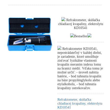
Refraktometer, skúšačka
chladiacej kvapaliny, elektrolytu
KD10541
Bestseller
Refraktometer KD10541,
nepostrádateľný v každej dielni,
je zariadenie, ktoré umožňuje
zisťovať fyzikálne vlastnosti
kvapalín meraním indexu lomu
na hranici médií. Vďaka tomu je
možné určiť: - úroveň nabitia
batérie, - bod tuhnutia kvapalín
na báze propylénglykolu alebo
etylalkoholu, - bod tuhnutia
kvapaliny ostrekovačov.
Refraktometer, skúšačka
chladiacej kvapaliny, elektrolytu
KD10541