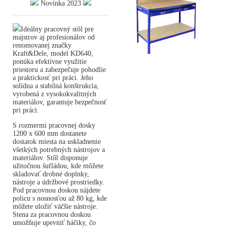
Novinka 2023
Ideálny pracovný stôl pre
majstrov aj profesionálov od
renomovanej značky
Kraft&Dele, model KD640,
ponúka efektívne využitie
priestoru a zabezpečuje pohodlie
a praktickosť pri práci. Jeho
solídna a stabilná konštrukcia,
vyrobená z vysokokvalitných
materiálov, garantuje bezpečnosť
pri práci.
S rozmermi pracovnej dosky
1200 x 600 mm dostanete
dostatok miesta na uskladnenie
všetkých potrebných nástrojov a
materiálov. Stôl disponuje
užitočnou šufládou, kde môžete
skladovať drobné doplnky,
nástroje a údržbové prostriedky.
Pod pracovnou doskou nájdete
policu s nosnosťou až 80 kg, kde
môžete uložiť väčšie nástroje.
Stena za pracovnou doskou
umožňuje upevniť háčiky, čo