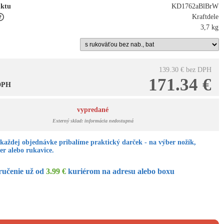
uktu
KD1762aBlBrW
Kraftdele
3,7 kg
139.30 €
bez DPH
171.34 €
 DPH
vypredané
Externý sklad: informácia nedostupná
každej objednávke pribalíme praktický darček - na výber nožík,
er alebo rukavice.
ručenie už od
3.99 €
kuriérom na adresu alebo boxu