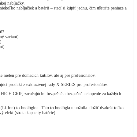
kej nabíjačky.
ekoľko nabíjačiek a batérií – stačí si kúpiť jednu, čím ušetríte peniaze a
762
ný variant)
)
nt)
elen pre domácich kutilov, ale aj pre profesionálov.
kajúci produkt z exkluzívnej rady X-SERIES pre profesionálov.
lom HIGH GRIP, zaručujúcim bezpečné a bezpečné uchopenie za každých
-Ion) technológiou. Táto technológia umožnila uložiť dvakrát toľko
efekt (strata kapacity batérie).