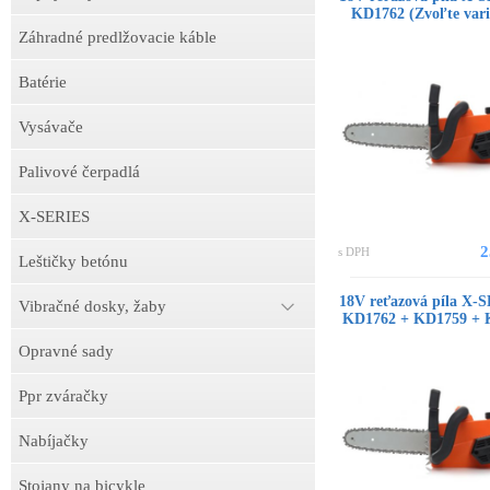
KD1762 (Zvoľte vari
Záhradné predlžovacie káble
Batérie
Vysávače
Palivové čerpadlá
X-SERIES
2
s DPH
Leštičky betónu
18V reťazová píla X-
Vibračné dosky, žaby
KD1762 + KD1759 + K
Opravné sady
Ppr zváračky
Nabíjačky
Stojany na bicykle