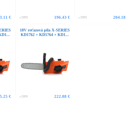
3.11 €
196.43 €
204.18
s DPH
s DPH
SERIES
18V reťazová píla X-SERIES
D1...
KD1762 + KD1764 + KD1...
5.25 €
222.88 €
s DPH