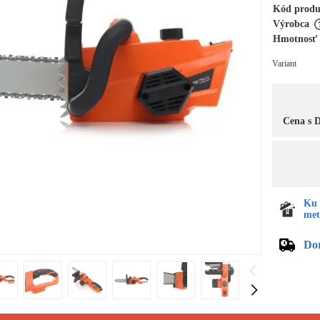
Kód prod
Výrobca
Hmotnosť
Variant
Cena s
Ku 
met
Do