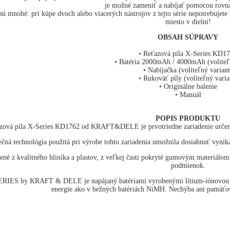
je možné zameniť a nabíjať pomocou rovna
ú mnohé: pri kúpe dvoch alebo viacerých nástrojov z tejto série nepotrebujete ni
miesto v dielni!
OBSAH SÚPRAVY
• Reťazová píla X-Series KD1
• Batéria 2000mAh / 4000mAh (voliteľ
• Nabíjačka (voliteľný variant
• Rukoväť píly (voliteľný varia
• Originálne balenie
• Manuál
POPIS PRODUKTU
zová píla X-Series KD1762 od KRAFT&DELE je prvotriedne zariadenie určené ni
ečná technológia použitá pri výrobe tohto zariadenia umožnila dosiahnuť vyni
bené z kvalitného hliníka a plastov, z veľkej časti pokryté gumovým materiá
podmienok.
RIES by KRAFT & DELE je napájaný batériami vyrobenými lítium-iónovou (Li
energie ako v bežných batériách NiMH. Nechýba ani pamäťový 