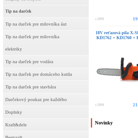
Tip na darček
19
s DPH
Tip na darček pre milovníka áut
18V reťazová píla X-
Tip na darček pre milovníka
KD1762 + KD1760 + K
elektriky
Tip na darček pre vodára
Tip na darček pre domáceho kutila
Tip na darček pre stavbára
Darčekový poukaz pre každého
21
s DPH
Doplnky
Novinky
Kraft&dele
Bestcraft