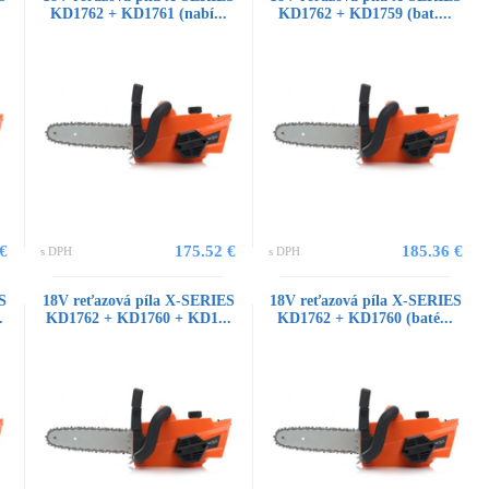
KD1762 + KD1761 (nabí...
KD1762 + KD1759 (bat....
 €
175.52 €
185.36 €
s DPH
s DPH
S
18V reťazová píla X-SERIES
18V reťazová píla X-SERIES
.
KD1762 + KD1760 + KD1...
KD1762 + KD1760 (baté...