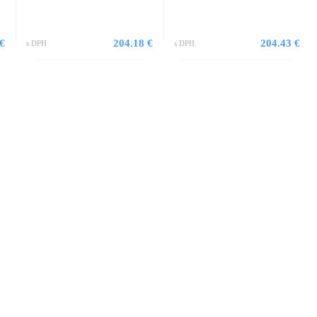
 €
204.18 €
204.43 €
s DPH
s DPH