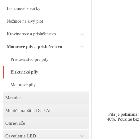
Benzínové kosačky
Nožnice na živý plot
Krovinorezy a príslušenstvo
Motorové píly a príslušenstvo
Príslušenstvo pre píly
Elektrické píly
Motorové píly
Maznice
Meniče napätia DC / AC
Píla je poháňaná 
40%. Použitie bez
Ohrievače
Osvetlenie LED