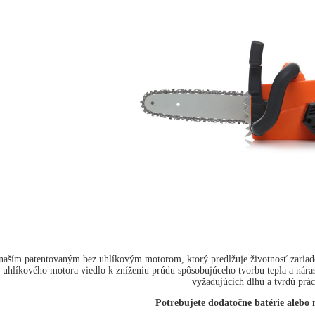
naším patentovaným bez uhlíkovým motorom, ktorý predlžuje životnosť zariadenia
 uhlíkového motora viedlo k zníženiu prúdu spôsobujúceho tvorbu tepla a nárast
vyžadujúcich dlhú a tvrdú prác
Potrebujete dodatočne batérie alebo