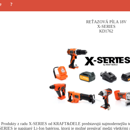
e
?
REŤAZOVÁ PÍLA 18V
X-SERIES
KD1762
Produkty z radu X-SERIES od KRAFT&DELE predstavujú najmodernejšiu techn
ERIES je napájaný Li-Ion batériou, ktorú je možné presúvať medzi všetkými