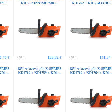
an...
KD1762 (bez bat. nab....
KD1762 + KD1764 (s ru...
5.46 €
133.82 €
171.34
s DPH
s DPH
SERIES
18V reťazová píla X-SERIES
18V reťazová píla X-SERIE
D1...
KD1762 + KD1759 + KD1...
KD1762 + KD1764 + KD1..