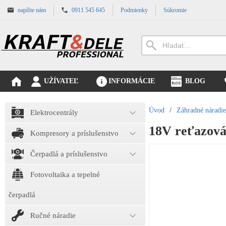
napíšte nám
0911 545 645
Podmienky
Súkromie
UŽÍVATEĽ
INFORMÁCIE
BLOG
Úvod
/
Záhradné náradie
Elektrocentrály
18V reťazov
Kompresory a príslušenstvo
Čerpadlá a príslušenstvo
Fotovoltaika a tepelné
čerpadlá
Ručné náradie