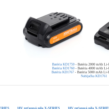
Batéria KD1759
- Batéria 2000 mAh Li
Batéria KD1760
- Batéria 4000 mAh Li
Batéria KD1767
- Batéria 5000 mAh Li
Nabíjačka KD1761
SERIES
18V reťazová píla X-SERIES
18V reťazová píla X-SERIE