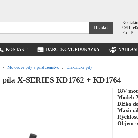
Kontaktu
Hľadať
0911 54
Po - Pia:
KONTAKT
DARČEKOVÉ POUKÁŽKY
NAHLÁSI
/
Motorové píly a príslušenstvo
/
Elektrické píly
á píla X-SERIES KD1762 + KD1764
18V moto
Model: 
Dĺžka d
Maximál
Rýchlosť
Objem o