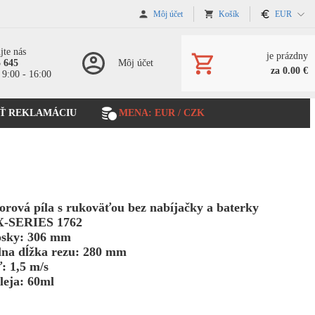
Môj účet
Košík
EUR
jte nás
je prázdny
5 645
Môj účet
za 0.00 €
 9:00 - 16:00
Ť REKLAMÁCIU
MENA: EUR / CZK
rová píla s rukoväťou bez nabíjačky a baterky
X-SERIES 1762
osky: 306 mm
na dĺžka rezu: 280 mm
: 1,5 m/s
leja: 60ml