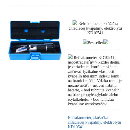
Refraktometer, skúšačka
chladiacej kvapaliny, elektrolytu
KD10541
Bestseller
Refraktometer KD10541,
nepostrádateľný v každej dielni,
je zariadenie, ktoré umožňuje
zisťovať fyzikálne vlastnosti
kvapalín meraním indexu lomu
na hranici médií. Vďaka tomu je
možné určiť: - úroveň nabitia
batérie, - bod tuhnutia kvapalín
na báze propylénglykolu alebo
etylalkoholu, - bod tuhnutia
kvapaliny ostrekovačov.
Refraktometer, skúšačka
chladiacej kvapaliny, elektrolytu
KD10541