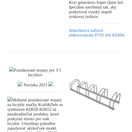
Kryt generátora Super Quiet bol
špeciálne navrhnutý tak, aby
poskytoval vysoký stupeň
zvukovej izolácie.
Jednofázová naftová
elektrocentrála 87/95 kW KD694
Pozinkované stojany pre 3-5
bicyklov
Novinka 2023
Mohutné pozinkované stojany
na bicykle značky Kraft&Dele so
symbolom KD650-KD652 sú
nenahraditeľné produkty, ktoré
poskytnú miesto pre vaše
bicykle. Umožňuje pohodlne
zaparkovať akýkoľvek model