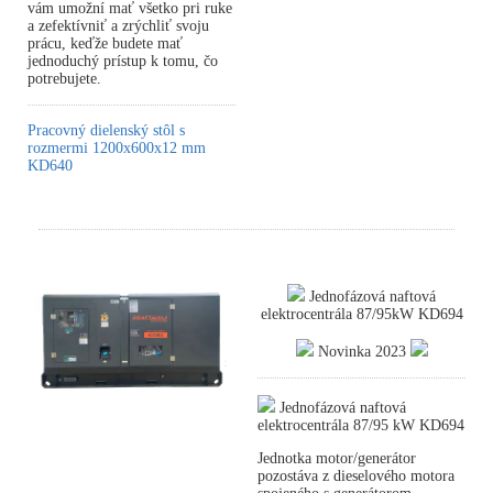
vám umožní mať všetko pri ruke
a zefektívniť a zrýchliť svoju
prácu, keďže budete mať
jednoduchý prístup k tomu, čo
potrebujete.
Pracovný dielenský stôl s
rozmermi 1200x600x12 mm
KD640
Jednofázová naftová
elektrocentrála 87/95kW KD694
Novinka 2023
Jednofázová naftová
elektrocentrála 87/95 kW KD694
Jednotka motor/generátor
pozostáva z dieselového motora