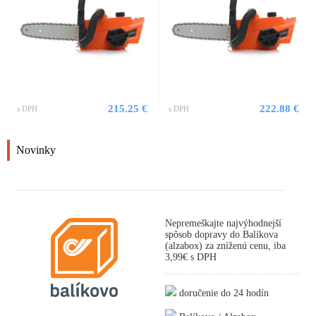
215.25 €
222.88 €
s DPH
s DPH
Novinky
Nepremeškajte najvýhodnejší
spôsob dopravy do Balíkova
(alzabox) za zníženú cenu, iba
3,99€ s DPH
doručenie do 24 hodín