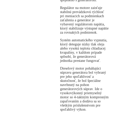
spojeného s generátorom.
Regulátor na motore zaisťuje
stabilnú prevádzkovú rýchlosť
pri meniacich sa podmienkach
zaťaženia a generátor je
vybavený regulátorom napätia,
ktorý stabilizuje výstupné napätie
za rovnakých podmienok.
Systém automatického vypnutia,
ktorý deteguje nízky tlak oleja
alebo vysokú teplotu chladiacej
kvapaliny, v každom prípade
spôsobí, že generátorová
jednotka prestane fungovať.
Dieselový motor poháňajúci
súpravu generátora bol vybraný
pre jeho spoľahlivosť a
skutočnosť, že bol špeciálne
navrhnutý na pohon
generátorových súprav. Ide o
vysokovýkonný priemyselný
motor so 4-taktným kompresným
zapaľovaním a dodáva sa so
všetkým príslušenstvom pre
spoľahlivý výkon.