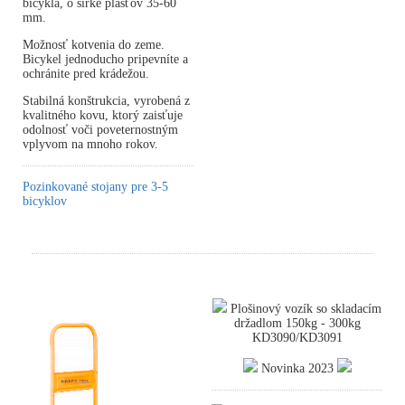
bicykla, o šírke plášťov 35-60
mm.
Možnosť kotvenia do zeme.
Bicykel jednoducho pripevníte a
ochránite pred krádežou.
Stabilná konštrukcia, vyrobená z
kvalitného kovu, ktorý zaisťuje
odolnosť voči poveternostným
vplyvom na mnoho rokov.
Pozinkované stojany pre 3-5
bicyklov
Plošinový vozík so skladacím
držadlom 150kg - 300kg
KD3090/KD3091
Novinka 2023