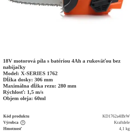
18V motorová píla s batériou 4Ah a rukoväťou bez
nabíjačky
Model: X-SERIES 1762
Dĺžka dosky: 306 mm
Maximálna dĺžka rezu: 280 mm
Rýchlosť: 1,5 m/s
Objem oleja: 60ml
Kód produktu
KD1762a4lBrW
Výrobca
Kraftdele
Hmotnosť
4,1 kg