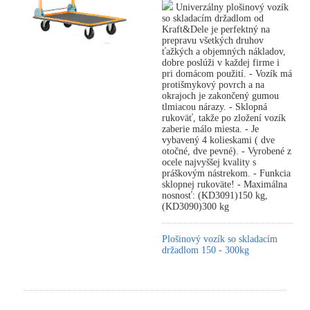
Univerzálny plošinový vozík
so skladacím držadlom od
Kraft&Dele je perfektný na
prepravu všetkých druhov
ťažkých a objemných nákladov,
dobre poslúži v každej firme i
pri domácom použití. - Vozík má
protišmykový povrch a na
okrajoch je zakončený gumou
tlmiacou nárazy. - Sklopná
rukoväť, takže po zložení vozík
zaberie málo miesta. - Je
vybavený 4 kolieskami ( dve
otočné, dve pevné). - Vyrobené z
ocele najvyššej kvality s
práškovým nástrekom. - Funkcia
sklopnej rukoväte! - Maximálna
nosnosť: (KD3091)150 kg,
(KD3090)300 kg
Plošinový vozík so skladacím
držadlom 150 - 300kg