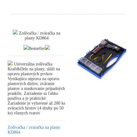
Zošívačka / zváračka na
plasty KD864
Bestseller
Univerzálna zošívačka
Kraft&Dele na plasty, slúži na
opravu plastových prvkov.
Vynikajúca súprava na opravu
plastových dielov, zváranie
plastov a maskovanie prípadných
prasklín. Zariadenie sa ľahko
používa a je praktické.
Zariadenie je vybavené až 200 ks
zváracích hrotov (4 druhy po 50
ks) rôznych tvarov
Zošívačka / zváračka na plasty
KD864