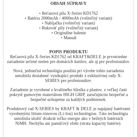
OBSAH SÚPRAVY
• Reťazová píla X-Series KD1762
• Batéria 2000mAh / 4000mAh (voliteľný variant)
• Nabíjačka (voliteľný variant)
• Rukoväť píly (voliteľný variant)
• Originálne balenie
• Manuál
POPIS PRODUKTU
Reťazová píla X-Series KD1762 od KRAFT&DELE je prvotriedne
zariadenie určené nielen pre domácich kutilov, ale aj pre profesionálov.
Nová, jedinečná technológia použitá pri výrobe tohto zariadenia
umožnila dosiahnuť vynikajúci produkt z exkluzívnej rady X-
SERIES pre profesionálov.
Zariadenie je vyrobené z kvalitného hliníka a plastov, z veľkej časti
pokryté gumovým materiálom HIGH GRIP, zaručujúcim bezpečné a
bezpečné uchopenie za každých podmienok.
Produktový rad X-SERIES by KRAFT & DELE je napájaný batériami
vyrobenými lítium-iónovou (Li-Ion) technológiou. Táto technológia
umožnila uložiť dvakrát toľko energie ako v bežných batériách
NiMH. Nechýba ani pamäťový efekt (strata kapacity batérie).