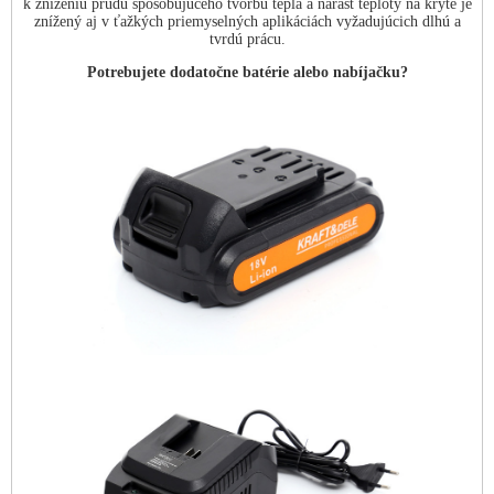
k zníženiu prúdu spôsobujúceho tvorbu tepla a nárast teploty na kryte je
znížený aj v ťažkých priemyselných aplikáciách vyžadujúcich dlhú a
tvrdú prácu.
Potrebujete dodatočne batérie alebo nabíjačku?