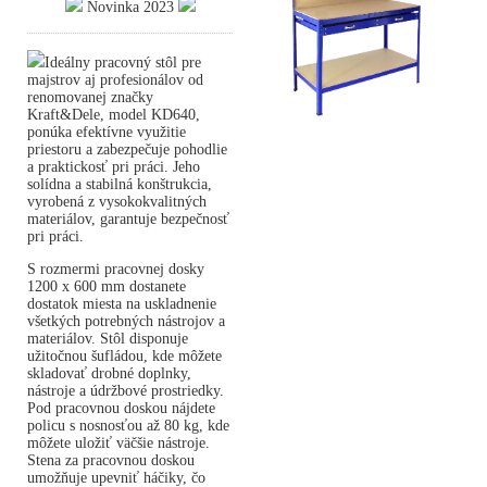
Novinka 2023
Ideálny pracovný stôl pre
majstrov aj profesionálov od
renomovanej značky
Kraft&Dele, model KD640,
ponúka efektívne využitie
priestoru a zabezpečuje pohodlie
a praktickosť pri práci. Jeho
solídna a stabilná konštrukcia,
vyrobená z vysokokvalitných
materiálov, garantuje bezpečnosť
pri práci.
S rozmermi pracovnej dosky
1200 x 600 mm dostanete
dostatok miesta na uskladnenie
všetkých potrebných nástrojov a
materiálov. Stôl disponuje
užitočnou šufládou, kde môžete
skladovať drobné doplnky,
nástroje a údržbové prostriedky.
Pod pracovnou doskou nájdete
policu s nosnosťou až 80 kg, kde
môžete uložiť väčšie nástroje.
Stena za pracovnou doskou
umožňuje upevniť háčiky, čo