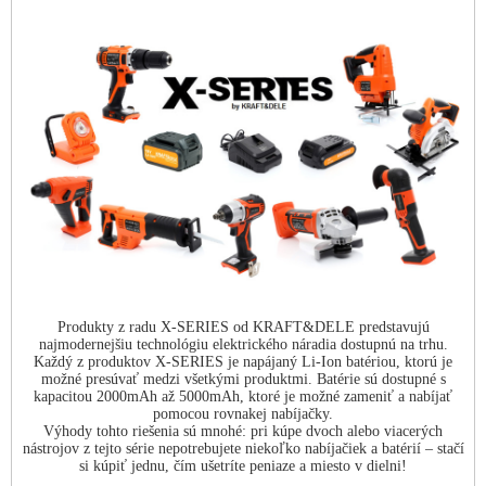
Produkty z radu X-SERIES od KRAFT&DELE predstavujú
najmodernejšiu technológiu elektrického náradia dostupnú na trhu.
Každý z produktov X-SERIES je napájaný Li-Ion batériou, ktorú je
možné presúvať medzi všetkými produktmi. Batérie sú dostupné s
kapacitou 2000mAh až 5000mAh, ktoré je možné zameniť a nabíjať
pomocou rovnakej nabíjačky.
Výhody tohto riešenia sú mnohé: pri kúpe dvoch alebo viacerých
nástrojov z tejto série nepotrebujete niekoľko nabíjačiek a batérií – stačí
si kúpiť jednu, čím ušetríte peniaze a miesto v dielni!