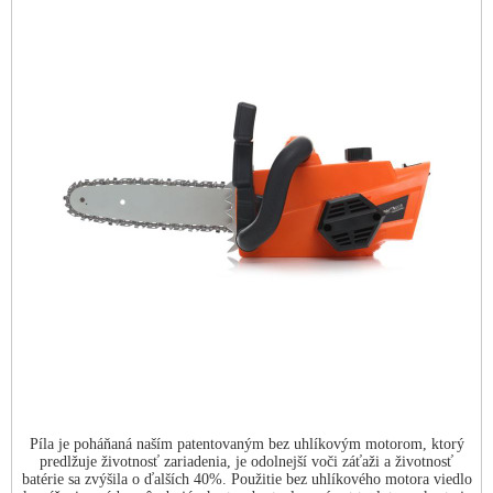
Píla je poháňaná naším patentovaným bez uhlíkovým motorom, ktorý
predlžuje životnosť zariadenia, je odolnejší voči záťaži a životnosť
batérie sa zvýšila o ďalších 40%. Použitie bez uhlíkového motora viedlo