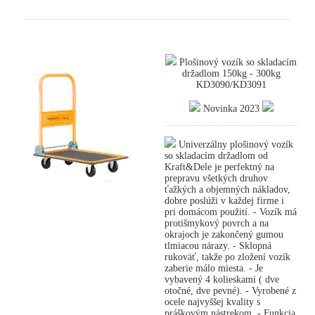
Plošinový vozík so skladacím
držadlom 150kg - 300kg
KD3090/KD3091
Novinka 2023
Univerzálny plošinový vozík
so skladacím držadlom od
Kraft&Dele je perfektný na
prepravu všetkých druhov
ťažkých a objemných nákladov,
dobre poslúži v každej firme i
pri domácom použití. - Vozík má
protišmykový povrch a na
okrajoch je zakončený gumou
tlmiacou nárazy. - Sklopná
rukoväť, takže po zložení vozík
zaberie málo miesta. - Je
vybavený 4 kolieskami ( dve
otočné, dve pevné). - Vyrobené z
ocele najvyššej kvality s
práškovým nástrekom. - Funkcia