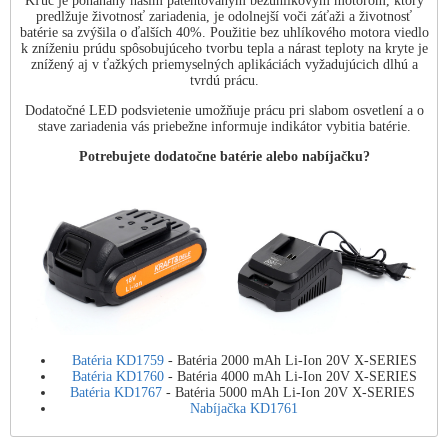
Kľúč je poháňaný naším patentovaným bezuhlíkovým motorom, ktorý
predlžuje životnosť zariadenia, je odolnejší voči záťaži a životnosť
batérie sa zvýšila o ďalších 40%. Použitie bez uhlíkového motora viedlo
k zníženiu prúdu spôsobujúceho tvorbu tepla a nárast teploty na kryte je
znížený aj v ťažkých priemyselných aplikáciách vyžadujúcich dlhú a
tvrdú prácu.
Dodatočné LED podsvietenie umožňuje prácu pri slabom osvetlení a o
stave zariadenia vás priebežne informuje indikátor vybitia batérie.
Potrebujete dodatočne batérie alebo nabíjačku?
Batéria KD1759
- Batéria 2000 mAh Li-Ion 20V X-SERIES
Batéria KD1760
- Batéria 4000 mAh Li-Ion 20V X-SERIES
Batéria KD1767
- Batéria 5000 mAh Li-Ion 20V X-SERIES
Nabíjačka KD1761