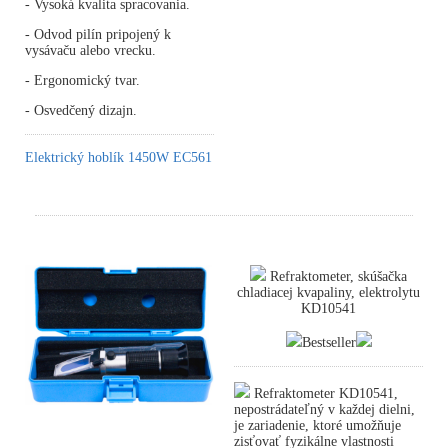
- Vysoká kvalita spracovania.
- Odvod pilín pripojený k
vysávaču alebo vrecku.
- Ergonomický tvar.
- Osvedčený dizajn.
Elektrický hoblík 1450W EC561
Refraktometer, skúšačka
chladiacej kvapaliny, elektrolytu
KD10541
Bestseller
Refraktometer KD10541,
nepostrádateľný v každej dielni,
je zariadenie, ktoré umožňuje
zisťovať fyzikálne vlastnosti