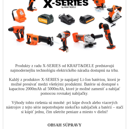
Produkty z radu X-SERIES od KRAFT&DELE predstavujú
najmodernejšiu technológiu elektrického náradia dostupnú na trhu.
Každý z produktov X-SERIES je napájaný Li-Ion batériou, ktorú je
možné presúvať medzi všetkými produktmi. Batérie sú dostupné s
kapacitou 2000mAh až 5000mAh, ktoré je možné zameniť a nabíjať
pomocou rovnakej nabíjačky.
Výhody tohto riešenia sú mnohé: pri kúpe dvoch alebo viacerých
nástrojov z tejto série nepotrebujete niekoľko nabíjačiek a batérií – stačí
si kúpiť jednu, čím ušetríte peniaze a miesto v dielni!
OBSAH SÚPRAVY