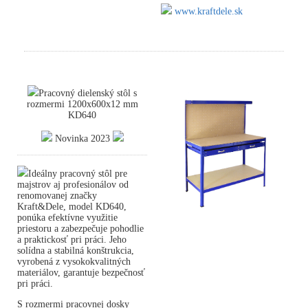
www.kraftdele.sk
Pracovný dielenský stôl s
rozmermi 1200x600x12 mm
KD640
Novinka 2023
Ideálny pracovný stôl pre
majstrov aj profesionálov od
renomovanej značky
Kraft&Dele, model KD640,
ponúka efektívne využitie
priestoru a zabezpečuje pohodlie
a praktickosť pri práci. Jeho
solídna a stabilná konštrukcia,
vyrobená z vysokokvalitných
materiálov, garantuje bezpečnosť
pri práci.
S rozmermi pracovnej dosky