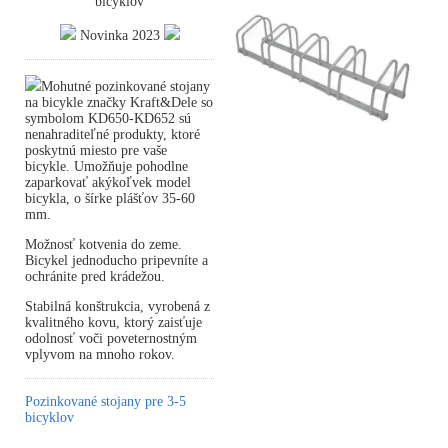
bicyklov
Novinka 2023
Mohutné pozinkované stojany
na bicykle značky Kraft&Dele so
symbolom KD650-KD652 sú
nenahraditeľné produkty, ktoré
poskytnú miesto pre vaše
bicykle. Umožňuje pohodlne
zaparkovať akýkoľvek model
bicykla, o šírke plášťov 35-60
mm.
Možnosť kotvenia do zeme.
Bicykel jednoducho pripevníte a
ochránite pred krádežou.
Stabilná konštrukcia, vyrobená z
kvalitného kovu, ktorý zaisťuje
odolnosť voči poveternostným
vplyvom na mnoho rokov.
Pozinkované stojany pre 3-5
bicyklov