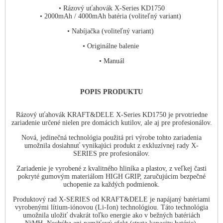
• Rázový uťahovák X-Series KD1750
• 2000mAh / 4000mAh batéria (voliteľný variant)
• Nabíjačka (voliteľný variant)
• Originálne balenie
• Manuál
POPIS PRODUKTU
Rázový uťahovák KRAFT&DELE X-Series KD1750 je prvotriedne
zariadenie určené nielen pre domácich kutilov, ale aj pre profesionálov.
Nová, jedinečná technológia použitá pri výrobe tohto zariadenia
umožnila dosiahnuť vynikajúci produkt z exkluzívnej rady X-
SERIES pre profesionálov.
Zariadenie je vyrobené z kvalitného hliníka a plastov, z veľkej časti
pokryté gumovým materiálom HIGH GRIP, zaručujúcim bezpečné
uchopenie za každých podmienok.
Produktový rad X-SERIES od KRAFT&DELE je napájaný batériami
vyrobenými lítium-iónovou (Li-Ion) technológiou. Táto technológia
umožnila uložiť dvakrát toľko energie ako v bežných batériách