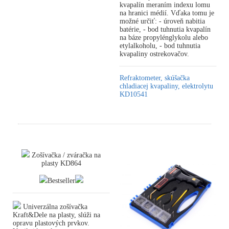
kvapalín meraním indexu lomu
na hranici médií. Vďaka tomu je
možné určiť: - úroveň nabitia
batérie, - bod tuhnutia kvapalín
na báze propylénglykolu alebo
etylalkoholu, - bod tuhnutia
kvapaliny ostrekovačov.
Refraktometer, skúšačka
chladiacej kvapaliny, elektrolytu
KD10541
Zošívačka / zváračka na
plasty KD864
Bestseller
Univerzálna zošívačka
Kraft&Dele na plasty, slúži na
opravu plastových prvkov.