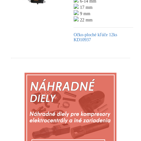
6-14 mm
17 mm
9 mm
22 mm
Očko-ploché kľúče 12ks
KD10937