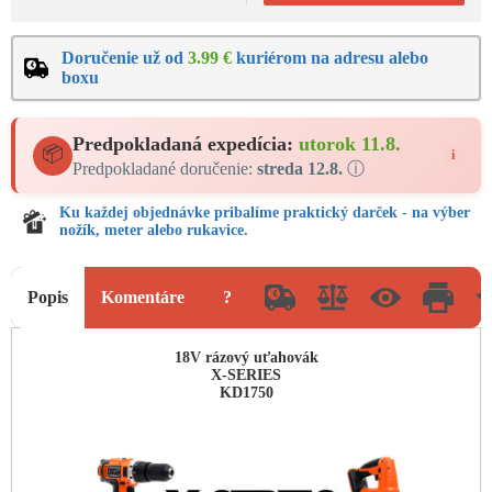
Doručenie už od
3.99 €
kuriérom na adresu alebo
boxu
Predpokladaná expedícia:
utorok 11.8.
📦
i
Predpokladané doručenie:
streda 12.8.
ⓘ
Ku každej objednávke pribalíme praktický darček - na výber
nožík, meter alebo rukavice.
Popis
Komentáre
?
18V rázový uťahovák
X-SERIES
KD1750