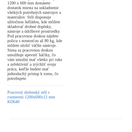
1200 x 600 mm dostanete
dostatok miesta na uskladnenie
všetkých potrebných nástrojov a
materiálov. Stôl disponuje
užitočnou šufládou, kde môžete
skladovať drobné doplnky,
nástroje a údržbové prostriedky.
Pod pracovnou doskou nájdete
policu s nosnosťou až 80 kg, kde
môžete uložiť väčšie nástroje.
Stena za pracovnou doskou
umožňuje upevniť háčiky, čo
vám umožní mať všetko pri ruke
a zefektívniť a zrýchliť svoju
prácu, keďže budete mať
jednoduchý prístup k tomu, čo
potrebujete.
Pracovný dielenský stôl s
rozmermi 1200x600x12 mm
KD640