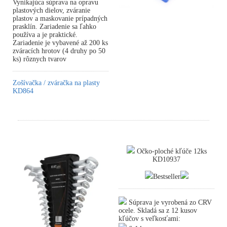
Vynikajúca súprava na opravu
plastových dielov, zváranie
plastov a maskovanie prípadných
prasklín. Zariadenie sa ľahko
používa a je praktické.
Zariadenie je vybavené až 200 ks
zváracích hrotov (4 druhy po 50
ks) rôznych tvarov
Zošívačka / zváračka na plasty
KD864
Očko-ploché kľúče 12ks
KD10937
Bestseller
Súprava je vyrobená zo CRV
ocele. Skladá sa z 12 kusov
kľúčov s veľkosťami: