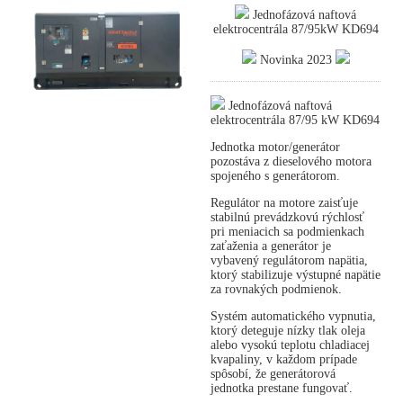
Jednofázová naftová
elektrocentrála 87/95kW KD694
Novinka 2023
Jednofázová naftová
elektrocentrála 87/95 kW KD694
Jednotka motor/generátor
pozostáva z dieselového motora
spojeného s generátorom.
Regulátor na motore zaisťuje
stabilnú prevádzkovú rýchlosť
pri meniacich sa podmienkach
zaťaženia a generátor je
vybavený regulátorom napätia,
ktorý stabilizuje výstupné napätie
za rovnakých podmienok.
Systém automatického vypnutia,
ktorý deteguje nízky tlak oleja
alebo vysokú teplotu chladiacej
kvapaliny, v každom prípade
spôsobí, že generátorová
jednotka prestane fungovať.