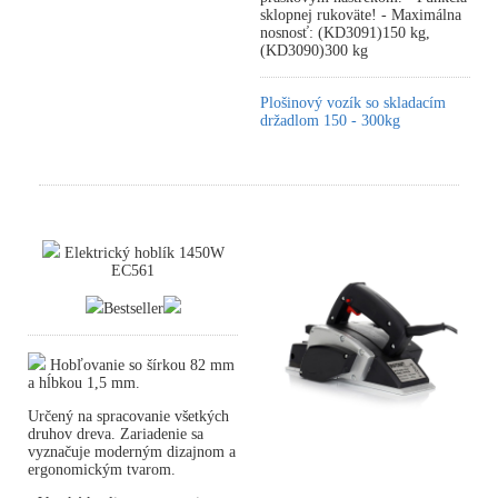
sklopnej rukoväte! - Maximálna
nosnosť: (KD3091)150 kg,
(KD3090)300 kg
Plošinový vozík so skladacím
držadlom 150 - 300kg
Elektrický hoblík 1450W
EC561
Bestseller
Hobľovanie so šírkou 82 mm
a hĺbkou 1,5 mm.
Určený na spracovanie všetkých
druhov dreva. Zariadenie sa
vyznačuje moderným dizajnom a
ergonomickým tvarom.