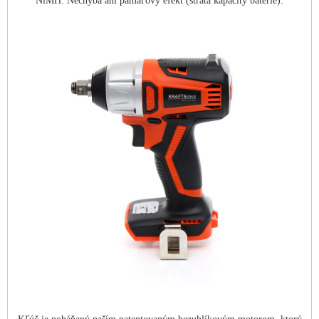
NiMH. Nechýba ani pamäťový efekt (strata kapacity batérie).