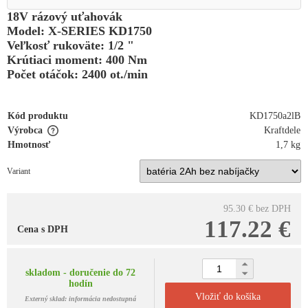
18V rázový uťahovák
Model: X-SERIES KD1750
Veľkosť rukoväte: 1/2 "
Krútiaci moment: 400 Nm
Počet otáčok: 2400 ot./min
Kód produktu
KD1750a2lB
Výrobca
Kraftdele
Hmotnosť
1,7 kg
Variant
95.30 €
bez DPH
117.22 €
Cena s DPH
skladom - doručenie do 72
hodín
Vložiť do košíka
Externý sklad: informácia nedostupná