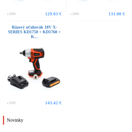
129.03 €
131.00 €
s DPH
s DPH
Rázový uťahovák 18V X-
SERIES KD1750 + KD1760 +
K...
143.42 €
s DPH
Novinky