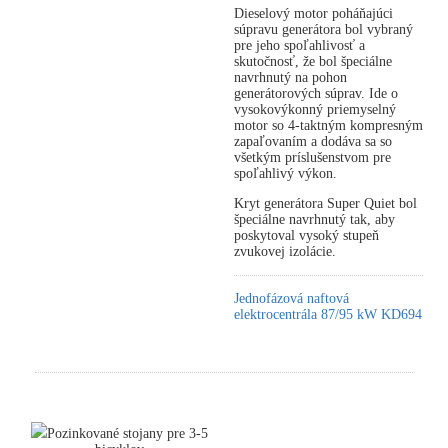
Dieselový motor poháňajúci
súpravu generátora bol vybraný
pre jeho spoľahlivosť a
skutočnosť, že bol špeciálne
navrhnutý na pohon
generátorových súprav. Ide o
vysokovýkonný priemyselný
motor so 4-taktným kompresným
zapaľovaním a dodáva sa so
všetkým príslušenstvom pre
spoľahlivý výkon.
Kryt generátora Super Quiet bol
špeciálne navrhnutý tak, aby
poskytoval vysoký stupeň
zvukovej izolácie.
Jednofázová naftová
elektrocentrála 87/95 kW KD694
Pozinkované stojany pre 3-5