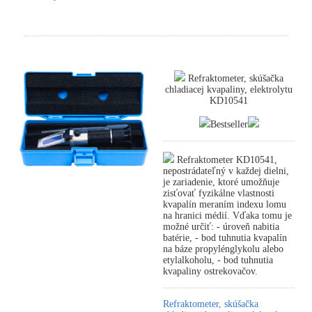
Refraktometer, skúšačka
chladiacej kvapaliny, elektrolytu
KD10541
Bestseller
Refraktometer KD10541,
nepostrádateľný v každej dielni,
je zariadenie, ktoré umožňuje
zisťovať fyzikálne vlastnosti
kvapalín meraním indexu lomu
na hranici médií. Vďaka tomu je
možné určiť: - úroveň nabitia
batérie, - bod tuhnutia kvapalín
na báze propylénglykolu alebo
etylalkoholu, - bod tuhnutia
kvapaliny ostrekovačov.
Refraktometer, skúšačka