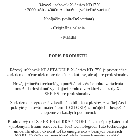
• Rázový uťahovák X-Series KD1750
• 2000mAh / 4000mAh batéria (voliteľný variant)
• Nabíjačka (voliteľný variant)
• Originálne balenie
• Manuál
POPIS PRODUKTU
Rázový uťahovák KRAFT&DELE X-Series KD1750 je prvotriedne
zariadenie určené nielen pre domácich kutilov, ale aj pre profesionálov.
Nová, jedinečná technológia použitá pri výrobe tohto zariadenia
umožnila dosiahnuť vynikajúci produkt z exkluzívnej rady X-
SERIES pre profesionálov.
Zariadenie je vyrobené z kvalitného hliníka a plastov, z veľkej časti
pokryté gumovým materiálom HIGH GRIP, zaručujúcim bezpečné
uchopenie za každých podmienok.
Produktový rad X-SERIES od KRAFT&DELE je napájaný batériami
vyrobenými lítium-iónovou (Li-Ion) technológiou. Táto technológia
umožnila uložiť dvakrát toľko energie ako v bežných batériách