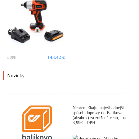
143.42 €
s DPH
Novinky
Nepremeškajte najvýhodnejší
spôsob dopravy do Balíkova
(alzabox) za zníženú cenu, iba
3,99€ s DPH
doručenie do 24 hodín