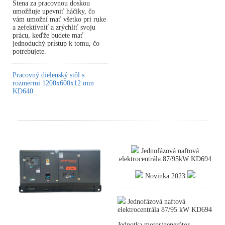
Stena za pracovnou doskou
umožňuje upevniť háčiky, čo
vám umožní mať všetko pri ruke
a zefektívniť a zrýchliť svoju
prácu, keďže budete mať
jednoduchý prístup k tomu, čo
potrebujete.
Pracovný dielenský stôl s
rozmermi 1200x600x12 mm
KD640
Jednofázová naftová
elektrocentrála 87/95kW KD694
Novinka 2023
Jednofázová naftová
elektrocentrála 87/95 kW KD694
Jednotka motor/generátor