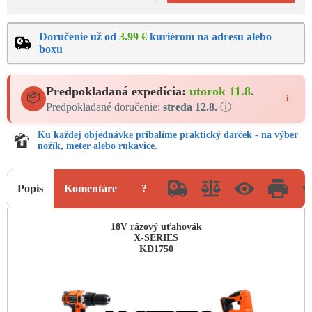
Doručenie už od
3.99 €
kuriérom na adresu alebo
boxu
Predpokladaná expedícia:
utorok 11.8.
📦
i
Predpokladané doručenie:
streda 12.8.
ⓘ
Ku každej objednávke pribalíme praktický darček - na výber
nožík, meter alebo rukavice.
Popis
Komentáre
?
18V rázový uťahovák
X-SERIES
KD1750