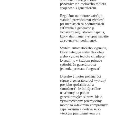
pozostáva z dieselového motora
spojeného s generátorom.
Regulátor na motore zaisťuje
stabilnú prevádzkovú rýchlosť
pri meniacich sa podmienkach
zaťaženia a generátor je
vybavený regulátorom napätia,
ktorý stabilizuje výstupné napätie
za rovnakých podmienok.
Systém automatického vypnutia,
ktorý deteguje nízky tlak oleja
alebo vysokú teplotu chladiacej
kvapaliny, v každom prípade
spôsobí, že generátorová
jednotka prestane fungovať.
Dieselový motor poháňajúci
súpravu generátora bol vybraný
pre jeho spoľahlivosť a
skutočnosť, že bol špeciálne
navrhnutý na pohon
generátorových súprav. Ide o
vysokovýkonný priemyselný
motor so 4-taktným kompresným
zapaľovaním a dodáva sa so
všetkým príslušenstvom pre