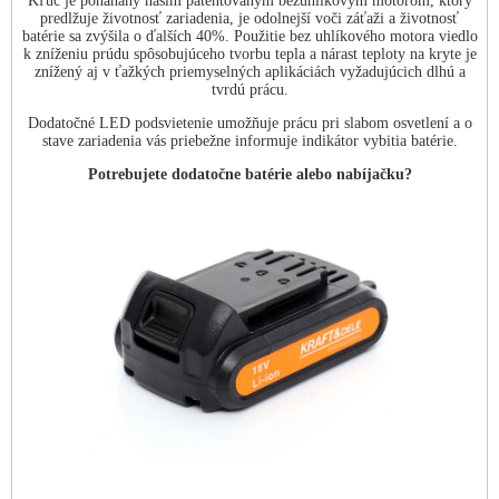
Kľúč je poháňaný naším patentovaným bezuhlíkovým motorom, ktorý
predlžuje životnosť zariadenia, je odolnejší voči záťaži a životnosť
batérie sa zvýšila o ďalších 40%. Použitie bez uhlíkového motora viedlo
k zníženiu prúdu spôsobujúceho tvorbu tepla a nárast teploty na kryte je
znížený aj v ťažkých priemyselných aplikáciách vyžadujúcich dlhú a
tvrdú prácu.
Dodatočné LED podsvietenie umožňuje prácu pri slabom osvetlení a o
stave zariadenia vás priebežne informuje indikátor vybitia batérie.
Potrebujete dodatočne batérie alebo nabíjačku?