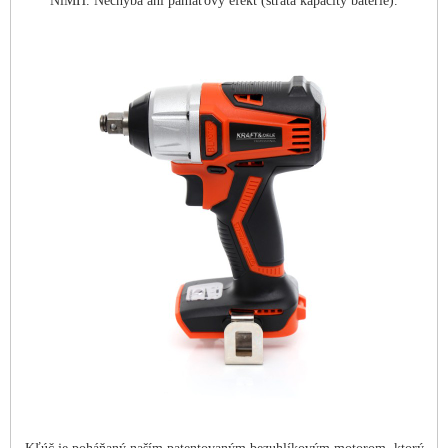
NiMH. Nechýba ani pamäťový efekt (strata kapacity batérie).