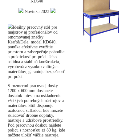
KD640
Novinka 2023
Ideálny pracovný stôl pre
majstrov aj profesionálov od
renomovanej značky
Kraft&Dele, model KD640,
ponúka efektívne využitie
priestoru a zabezpečuje pohodlie
a praktickosť pri práci. Jeho
solídna a stabilná konštrukcia,
vyrobená z vysokokvalitných
materiálov, garantuje bezpečnosť
pri práci.
S rozmermi pracovnej dosky
1200 x 600 mm dostanete
dostatok miesta na uskladnenie
všetkých potrebných nástrojov a
materiálov. Stôl disponuje
užitočnou šufládou, kde môžete
skladovať drobné doplnky,
nástroje a údržbové prostriedky.
Pod pracovnou doskou nájdete
policu s nosnosťou až 80 kg, kde
môžete uložiť väčšie nástroje.