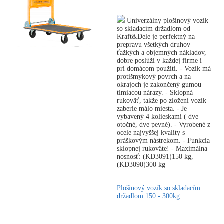
Univerzálny plošinový vozík
so skladacím držadlom od
Kraft&Dele je perfektný na
prepravu všetkých druhov
ťažkých a objemných nákladov,
dobre poslúži v každej firme i
pri domácom použití. - Vozík má
protišmykový povrch a na
okrajoch je zakončený gumou
tlmiacou nárazy. - Sklopná
rukoväť, takže po zložení vozík
zaberie málo miesta. - Je
vybavený 4 kolieskami ( dve
otočné, dve pevné). - Vyrobené z
ocele najvyššej kvality s
práškovým nástrekom. - Funkcia
sklopnej rukoväte! - Maximálna
nosnosť: (KD3091)150 kg,
(KD3090)300 kg
Plošinový vozík so skladacím
držadlom 150 - 300kg