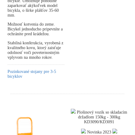
bicykle. Umožňuje pohodlne
zaparkovať akýkoľvek model
bicykla, o šírke plášťov 35-60
mm.
Možnosť kotvenia do zeme.
Bicykel jednoducho pripevníte a
ochránite pred krádežou.
Stabilná konštrukcia, vyrobená z
kvalitného kovu, ktorý zaisťuje
odolnosť voči poveternostným
vplyvom na mnoho rokov.
Pozinkované stojany pre 3-5
bicyklov
Plošinový vozík so skladacím
držadlom 150kg - 300kg
KD3090/KD3091
Novinka 2023