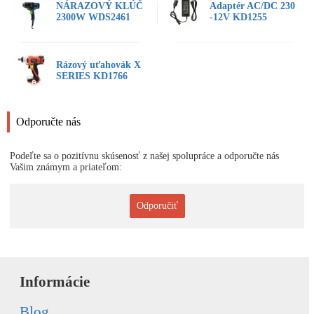
NÁRAZOVÝ KLÚČ
Adaptér AC/DC 230
2300W WDS2461
-12V KD1255
Rázový uťahovák X
SERIES KD1766
Odporučte nás
Podeľte sa o pozitívnu skúsenosť z našej spolupráce a odporučte nás
Vašim známym a priateľom:
Odporučiť
Informácie
Blog