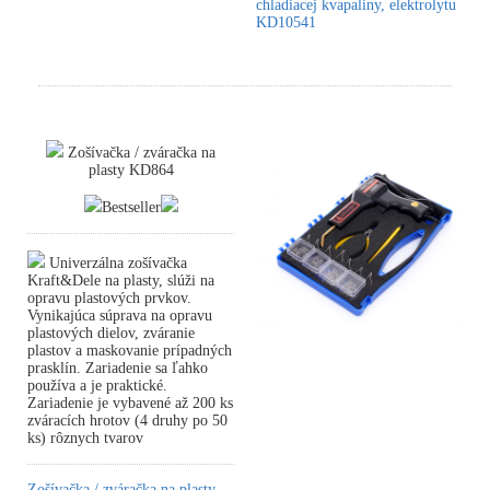
chladiacej kvapaliny, elektrolytu
KD10541
Zošívačka / zváračka na
plasty KD864
Bestseller
Univerzálna zošívačka
Kraft&Dele na plasty, slúži na
opravu plastových prvkov.
Vynikajúca súprava na opravu
plastových dielov, zváranie
plastov a maskovanie prípadných
prasklín. Zariadenie sa ľahko
používa a je praktické.
Zariadenie je vybavené až 200 ks
zváracích hrotov (4 druhy po 50
ks) rôznych tvarov
Zošívačka / zváračka na plasty