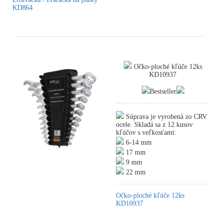
KD864
Očko-ploché kľúče 12ks
KD10937
Bestseller
Súprava je vyrobená zo CRV
ocele. Skladá sa z 12 kusov
kľúčov s veľkosťami:
6-14 mm
17 mm
9 mm
22 mm
Očko-ploché kľúče 12ks
KD10937