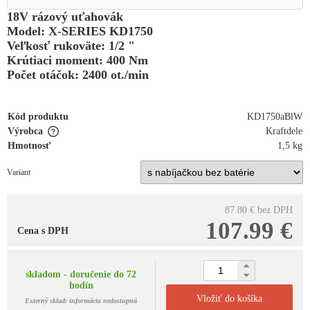
18V rázový uťahovák
Model: X-SERIES KD1750
Veľkosť rukoväte: 1/2 "
Krútiaci moment: 400 Nm
Počet otáčok: 2400 ot./min
Kód produktu
KD1750aBlW
Výrobca
Kraftdele
Hmotnosť
1,5 kg
Variant
87.80 €
bez DPH
107.99 €
Cena s DPH
skladom - doručenie do 72
hodín
Vložiť do košíka
Externý sklad: informácia nedostupná