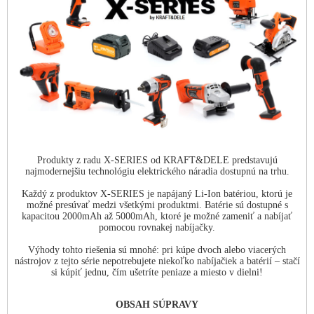
Produkty z radu X-SERIES od KRAFT&DELE predstavujú
najmodernejšiu technológiu elektrického náradia dostupnú na trhu.
Každý z produktov X-SERIES je napájaný Li-Ion batériou, ktorú je
možné presúvať medzi všetkými produktmi. Batérie sú dostupné s
kapacitou 2000mAh až 5000mAh, ktoré je možné zameniť a nabíjať
pomocou rovnakej nabíjačky.
Výhody tohto riešenia sú mnohé: pri kúpe dvoch alebo viacerých
nástrojov z tejto série nepotrebujete niekoľko nabíjačiek a batérií – stačí
si kúpiť jednu, čím ušetríte peniaze a miesto v dielni!
OBSAH SÚPRAVY