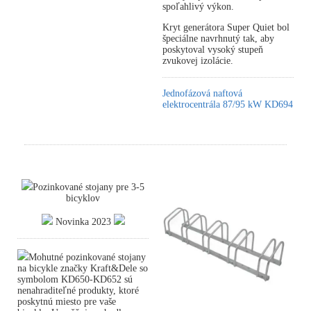
spoľahlivý výkon.
Kryt generátora Super Quiet bol
špeciálne navrhnutý tak, aby
poskytoval vysoký stupeň
zvukovej izolácie.
Jednofázová naftová
elektrocentrála 87/95 kW KD694
Pozinkované stojany pre 3-5
bicyklov
Novinka 2023
Mohutné pozinkované stojany
na bicykle značky Kraft&Dele so
symbolom KD650-KD652 sú
nenahraditeľné produkty, ktoré
poskytnú miesto pre vaše