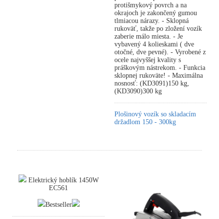
protišmykový povrch a na
okrajoch je zakončený gumou
tlmiacou nárazy. - Sklopná
rukoväť, takže po zložení vozík
zaberie málo miesta. - Je
vybavený 4 kolieskami ( dve
otočné, dve pevné). - Vyrobené z
ocele najvyššej kvality s
práškovým nástrekom. - Funkcia
sklopnej rukoväte! - Maximálna
nosnosť: (KD3091)150 kg,
(KD3090)300 kg
Plošinový vozík so skladacím
držadlom 150 - 300kg
Elektrický hoblík 1450W
EC561
Bestseller