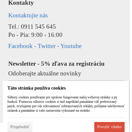
Kontakty
Kontaktujte nás
Tel.: 0911 545 645
Po - Pia: 9:00 - 16:00
Facebook - Twitter - Youtube
Newsletter - 5% zľava za registráciu
Odoberajte aktuálne novinky
Táto stránka používa cookies
Súbory cookies používame pre správne fungovanie našej webovej stránky a jej
funkcií. Pomocou súborov cookies si tiež napríklad pamätáme váš preferovaný
jazyk, zvyšujeme pre vás relevantnosť zobrazovaných reklám, počítame návštevnosť
Odobrať
Pridať
stránok a pamätáme si vaše nastavenia vykonané na stránke.
Prispôsobiť
Povoliť všetko
© 2026 WEXBO |
www.wexbo.com
|
Prihlásiť