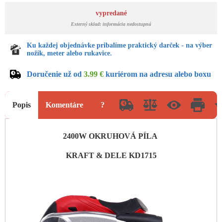
vypredané
Externý sklad: informácia nedostupná
Ku každej objednávke pribalíme praktický darček - na výber
nožík, meter alebo rukavice.
Doručenie už od
3.99 €
kuriérom na adresu alebo boxu
Popis
Komentáre
?
2400W OKRUHOVÁ PÍLA
KRAFT & DELE KD1715