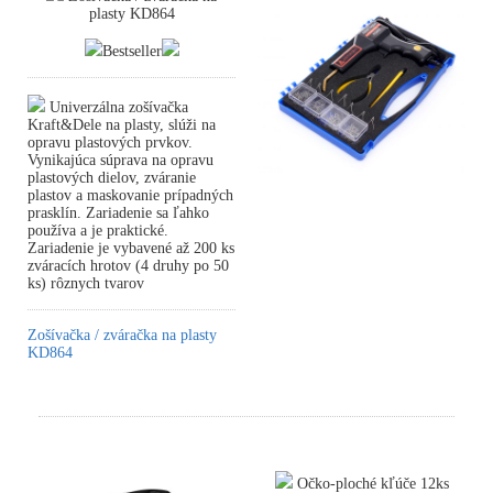
plasty KD864
Bestseller
Univerzálna zošívačka
Kraft&Dele na plasty, slúži na
opravu plastových prvkov.
Vynikajúca súprava na opravu
plastových dielov, zváranie
plastov a maskovanie prípadných
prasklín. Zariadenie sa ľahko
používa a je praktické.
Zariadenie je vybavené až 200 ks
zváracích hrotov (4 druhy po 50
ks) rôznych tvarov
Zošívačka / zváračka na plasty
KD864
Očko-ploché kľúče 12ks