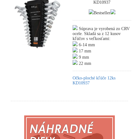
KD10937
Bestseller
Súprava je vyrobená zo CRV
ocele. Skladá sa z 12 kusov
kľúčov s veľkosťami:
6-14 mm
17 mm
9 mm
22 mm
Očko-ploché kľúče 12ks
KD10937