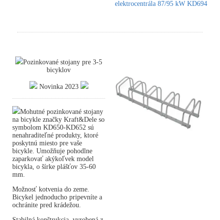
elektrocentrála 87/95 kW KD694
Pozinkované stojany pre 3-5
bicyklov
Novinka 2023
Mohutné pozinkované stojany
na bicykle značky Kraft&Dele so
symbolom KD650-KD652 sú
nenahraditeľné produkty, ktoré
poskytnú miesto pre vaše
bicykle. Umožňuje pohodlne
zaparkovať akýkoľvek model
bicykla, o šírke plášťov 35-60
mm.
Možnosť kotvenia do zeme.
Bicykel jednoducho pripevníte a
ochránite pred krádežou.
Stabilná konštrukcia, vyrobená z