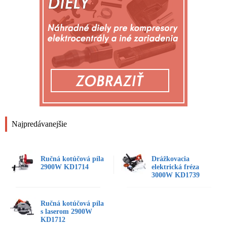
Najpredávanejšie
Ručná kotúčová píla
Drážkovacia
2900W KD1714
elektrická fréza
3000W KD1739
Ručná kotúčová píla
s laserom 2900W
KD1712