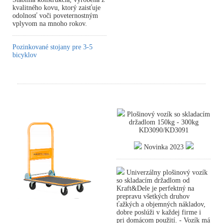
kvalitného kovu, ktorý zaisťuje
odolnosť voči poveternostným
vplyvom na mnoho rokov.
Pozinkované stojany pre 3-5
bicyklov
Plošinový vozík so skladacím
držadlom 150kg - 300kg
KD3090/KD3091
Novinka 2023
Univerzálny plošinový vozík
so skladacím držadlom od
Kraft&Dele je perfektný na
prepravu všetkých druhov
ťažkých a objemných nákladov,
dobre poslúži v každej firme i
pri domácom použití. - Vozík má