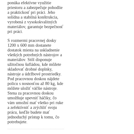
ponúka efektívne využitie
priestoru a zabezpečuje pohodlie
a praktickosť pri práci. Jeho
solídna a stabilná konštrukcia,
vyrobená z vysokokvalitných
materiálov, garantuje bezpečnosť
pri práci.
S rozmermi pracovnej dosky
1200 x 600 mm dostanete
dostatok miesta na uskladnenie
všetkých potrebných nástrojov a
materiálov. Stôl disponuje
užitočnou šufládou, kde môžete
skladovať drobné doplnky,
nástroje a údržbové prostriedky.
Pod pracovnou doskou nájdete
policu s nosnosťou až 80 kg, kde
môžete uložiť väčšie nástroje.
Stena za pracovnou doskou
umožňuje upevniť háčiky, čo
vám umožní mať všetko pri ruke
a zefektívniť a zrýchliť svoju
prácu, keďže budete mať
jednoduchý prístup k tomu, čo
potrebujete.