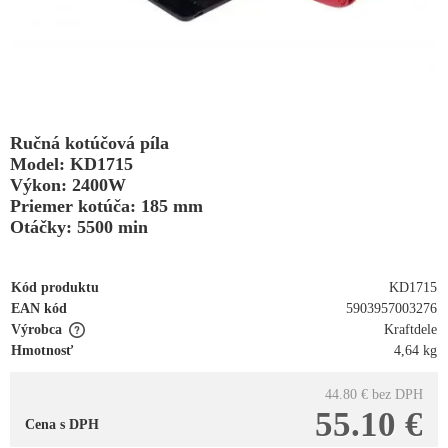
Ručná kotúčová píla
Model: KD1715
Výkon: 2400W
Priemer kotúča: 185 mm
Otáčky: 5500 min
Kód produktu
KD1715
EAN kód
5903957003276
Výrobca
Kraftdele
Hmotnosť
4,64 kg
44.80 €
bez DPH
55.10 €
Cena s DPH