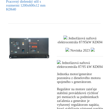
Pracovný dielenský stôl s
rozmermi 1200x600x12 mm
KD640
Jednofázová naftová
elektrocentrála 87/95kW KD694
Novinka 2023
Jednofázová naftová
elektrocentrála 87/95 kW KD694
Jednotka motor/generátor
pozostáva z dieselového motora
spojeného s generátorom.
Regulátor na motore zaisťuje
stabilnú prevádzkovú rýchlosť
pri meniacich sa podmienkach
zaťaženia a generátor je
vybavený regulátorom napätia,
ktorý stabilizuje výstupné napätie