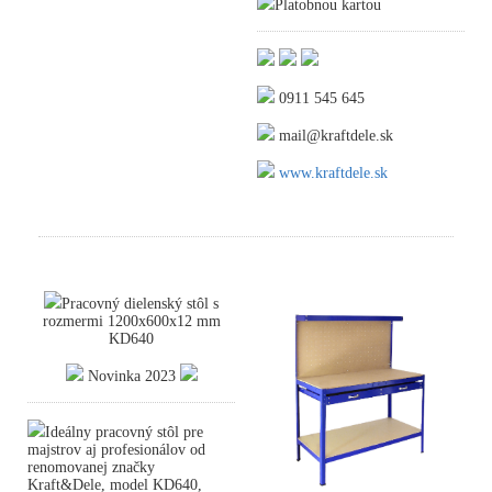
Platobnou kartou
0911 545 645
mail@kraftdele.sk
www.kraftdele.sk
Pracovný dielenský stôl s
rozmermi 1200x600x12 mm
KD640
Novinka 2023
Ideálny pracovný stôl pre
majstrov aj profesionálov od
renomovanej značky
Kraft&Dele, model KD640,