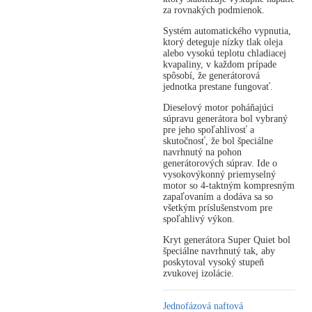
za rovnakých podmienok.
Systém automatického vypnutia,
ktorý deteguje nízky tlak oleja
alebo vysokú teplotu chladiacej
kvapaliny, v každom prípade
spôsobí, že generátorová
jednotka prestane fungovať.
Dieselový motor poháňajúci
súpravu generátora bol vybraný
pre jeho spoľahlivosť a
skutočnosť, že bol špeciálne
navrhnutý na pohon
generátorových súprav. Ide o
vysokovýkonný priemyselný
motor so 4-taktným kompresným
zapaľovaním a dodáva sa so
všetkým príslušenstvom pre
spoľahlivý výkon.
Kryt generátora Super Quiet bol
špeciálne navrhnutý tak, aby
poskytoval vysoký stupeň
zvukovej izolácie.
Jednofázová naftová