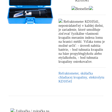
KD10541
Bestseller
Refraktometer KD10541,
nepostrádateľný v každej dielni,
je zariadenie, ktoré umožňuje
zisťovať fyzikálne vlastnosti
kvapalín meraním indexu lomu
na hranici médií. Vďaka tomu je
možné určiť: - úroveň nabitia
batérie, - bod tuhnutia kvapalín
na báze propylénglykolu alebo
etylalkoholu, - bod tuhnutia
kvapaliny ostrekovačov.
Refraktometer, skúšačka
chladiacej kvapaliny, elektrolytu
KD10541
Zošívačka / zváračka na