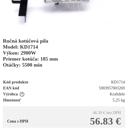
Ručná kotúčová píla
Model: KD1714
Výkon: 2900W
Priemer kotúča: 185 mm
Otáčky: 5500 min
Kód produktu
KD1714
EAN kód
5903957003269
Výrobca
Kraftdele
Hmotnosť
5,25 kg
46.20 €
bez DPH
56.83 €
Cena s DPH