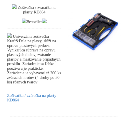
Zošívačka / zváračka na
plasty KD864
Bestseller
Univerzálna zošívačka
Kraft&Dele na plasty, slúži na
opravu plastových prvkov.
Vynikajúca súprava na opravu
plastových dielov, zváranie
plastov a maskovanie prípadných
prasklín. Zariadenie sa ľahko
používa a je praktické.
Zariadenie je vybavené až 200 ks
zváracích hrotov (4 druhy po 50
ks) rôznych tvarov
Zošívačka / zváračka na plasty
KD864