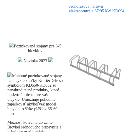
Jednofázová naftová
elektrocentrála 87/95 kW KD694
Pozinkované stojany pre 3-5
bicyklov
Novinka 2023
Mohutné pozinkované stojany
na bicykle značky Kraft&Dele so
symbolom KD650-KD652 sú
nenahraditeľné produkty, ktoré
poskytnú miesto pre vaše
bicykle. Umožňuje pohodlne
zaparkovať akýkoľvek model
bicykla, o šírke plášťov 35-60
mm.
Možnosť kotvenia do zeme.
Bicykel jednoducho pripevníte a
ochránite pred krádežou.