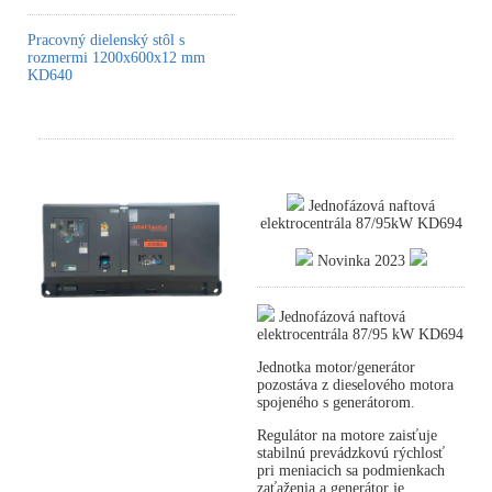
Pracovný dielenský stôl s
rozmermi 1200x600x12 mm
KD640
Jednofázová naftová
elektrocentrála 87/95kW KD694
Novinka 2023
Jednofázová naftová
elektrocentrála 87/95 kW KD694
Jednotka motor/generátor
pozostáva z dieselového motora
spojeného s generátorom.
Regulátor na motore zaisťuje
stabilnú prevádzkovú rýchlosť
pri meniacich sa podmienkach
zaťaženia a generátor je