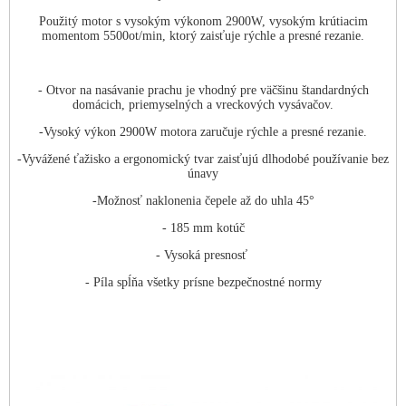
Použitý motor s vysokým výkonom 2900W, vysokým krútiacim
momentom 5500ot/min, ktorý zaisťuje rýchle a presné rezanie.
- Otvor na nasávanie prachu je vhodný pre väčšinu štandardných
domácich, priemyselných a vreckových vysávačov.
-Vysoký výkon 2900W motora zaručuje rýchle a presné rezanie.
-Vyvážené ťažisko a ergonomický tvar zaisťujú dlhodobé používanie bez
únavy
-Možnosť naklonenia čepele až do uhla 45°
- 185 mm kotúč
- Vysoká presnosť
- Píla spĺňa všetky prísne bezpečnostné normy