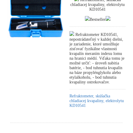
chladiacej kvapaliny, elektrolytu
KD10541
Bestseller
Refraktometer KD10541,
nepostrádateľný v každej dielni,
je zariadenie, ktoré umožňuje
zisťovať fyzikálne vlastnosti
kvapalín meraním indexu lomu
na hranici médií. Vďaka tomu je
možné určiť: - úroveň nabitia
batérie, - bod tuhnutia kvapalín
na báze propylénglykolu alebo
etylalkoholu, - bod tuhnutia
kvapaliny ostrekovačov.
Refraktometer, skúšačka
chladiacej kvapaliny, elektrolytu
KD10541