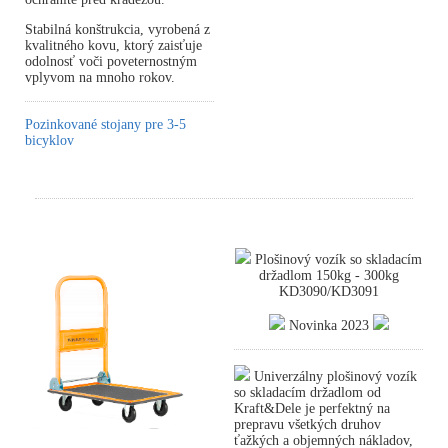
Stabilná konštrukcia, vyrobená z
kvalitného kovu, ktorý zaisťuje
odolnosť voči poveternostným
vplyvom na mnoho rokov.
Pozinkované stojany pre 3-5
bicyklov
Plošinový vozík so skladacím
držadlom 150kg - 300kg
KD3090/KD3091
Novinka 2023
Univerzálny plošinový vozík
so skladacím držadlom od
Kraft&Dele je perfektný na
prepravu všetkých druhov
ťažkých a objemných nákladov,