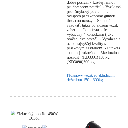
dobre poslúži v každej firme i
pri domácom použití. - Vozík má
protišmykový povrch a na
okrajoch je zakončený gumou
tlmiacou nárazy. - Sklopná
rukoväť, takže po zložení vozík
zaberie málo miesta. - Je
vybavený 4 kolieskami ( dve
otočné, dve pevné). - Vyrobené z
ocele najvyššej kvality s
práškovým nástrekom. - Funkcia
sklopnej rukoväte! - Maximálna
nosnosť: (KD3091)150 kg,
(KD3090)300 kg
Plošinový vozík so skladacím
držadlom 150 - 300kg
Elektrický hoblík 1450W
EC561