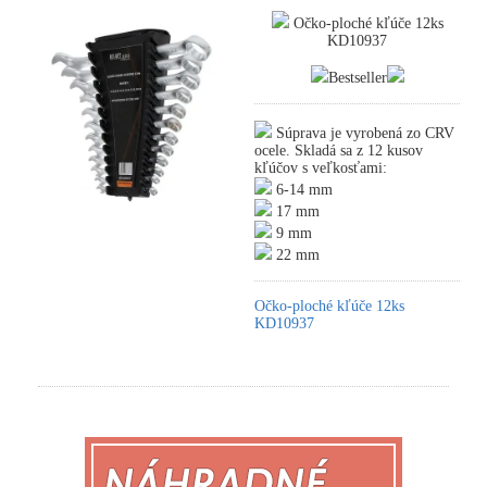
Očko-ploché kľúče 12ks
KD10937
Bestseller
Súprava je vyrobená zo CRV
ocele. Skladá sa z 12 kusov
kľúčov s veľkosťami:
6-14 mm
17 mm
9 mm
22 mm
Očko-ploché kľúče 12ks
KD10937