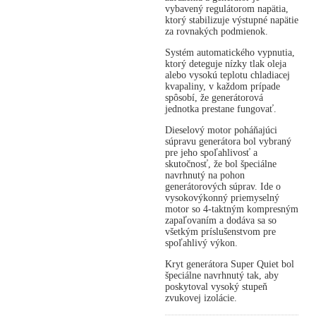
vybavený regulátorom napätia,
ktorý stabilizuje výstupné napätie
za rovnakých podmienok.
Systém automatického vypnutia,
ktorý deteguje nízky tlak oleja
alebo vysokú teplotu chladiacej
kvapaliny, v každom prípade
spôsobí, že generátorová
jednotka prestane fungovať.
Dieselový motor poháňajúci
súpravu generátora bol vybraný
pre jeho spoľahlivosť a
skutočnosť, že bol špeciálne
navrhnutý na pohon
generátorových súprav. Ide o
vysokovýkonný priemyselný
motor so 4-taktným kompresným
zapaľovaním a dodáva sa so
všetkým príslušenstvom pre
spoľahlivý výkon.
Kryt generátora Super Quiet bol
špeciálne navrhnutý tak, aby
poskytoval vysoký stupeň
zvukovej izolácie.