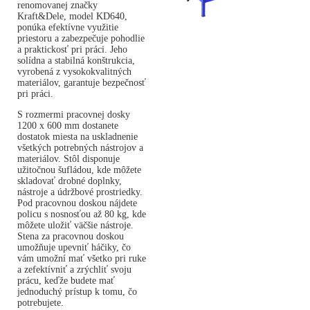
renomovanej značky
Kraft&Dele, model KD640,
ponúka efektívne využitie
priestoru a zabezpečuje pohodlie
a praktickosť pri práci. Jeho
solídna a stabilná konštrukcia,
vyrobená z vysokokvalitných
materiálov, garantuje bezpečnosť
pri práci.
S rozmermi pracovnej dosky
1200 x 600 mm dostanete
dostatok miesta na uskladnenie
všetkých potrebných nástrojov a
materiálov. Stôl disponuje
užitočnou šufládou, kde môžete
skladovať drobné doplnky,
nástroje a údržbové prostriedky.
Pod pracovnou doskou nájdete
policu s nosnosťou až 80 kg, kde
môžete uložiť väčšie nástroje.
Stena za pracovnou doskou
umožňuje upevniť háčiky, čo
vám umožní mať všetko pri ruke
a zefektívniť a zrýchliť svoju
prácu, keďže budete mať
jednoduchý prístup k tomu, čo
potrebujete.