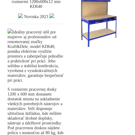
rozmermi 1200x600x12 mm
KD640
Novinka 2023
Ideálny pracovný stôl pre
majstrov aj profesionálov od
renomovanej značky
Kraft&Dele, model KD640,
ponúka efektívne využitie
priestoru a zabezpečuje pohodlie
a praktickosť pri práci. Jeho
solídna a stabilná konštrukcia,
vyrobená z vysokokvalitných
materiálov, garantuje bezpečnosť
pri práci.
S rozmermi pracovnej dosky
1200 x 600 mm dostanete
dostatok miesta na uskladnenie
všetkých potrebných nástrojov a
materiálov. Stôl disponuje
užitočnou šufládou, kde môžete
skladovať drobné doplnky,
nástroje a údržbové prostriedky.
Pod pracovnou doskou nájdete
policu s nosnosťou až 80 kg, kde