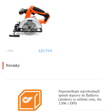
125.71 €
s DPH
Novinky
Nepremeškajte najvýhodnejší
spôsob dopravy do Balíkova
(alzabox) za zníženú cenu, iba
3,99€ s DPH