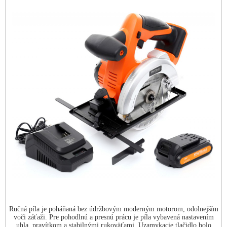
Ručná píla je poháňaná bez údržbovým moderným motorom, odolnejším
voči záťaži. Pre pohodlnú a presnú prácu je píla vybavená nastavením
uhla, pravítkom a stabilnými rukoväťami. Uzamykacie tlačidlo bolo