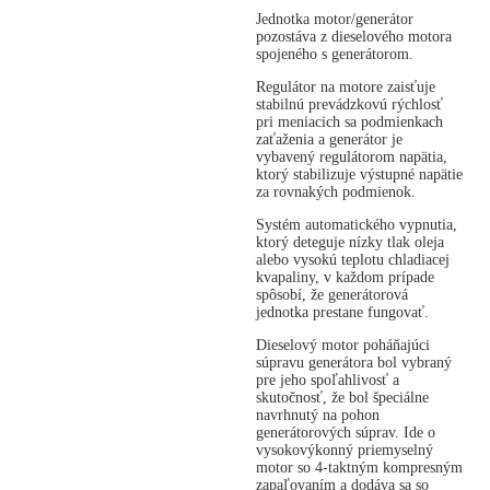
Jednotka motor/generátor
pozostáva z dieselového motora
spojeného s generátorom.
Regulátor na motore zaisťuje
stabilnú prevádzkovú rýchlosť
pri meniacich sa podmienkach
zaťaženia a generátor je
vybavený regulátorom napätia,
ktorý stabilizuje výstupné napätie
za rovnakých podmienok.
Systém automatického vypnutia,
ktorý deteguje nízky tlak oleja
alebo vysokú teplotu chladiacej
kvapaliny, v každom prípade
spôsobí, že generátorová
jednotka prestane fungovať.
Dieselový motor poháňajúci
súpravu generátora bol vybraný
pre jeho spoľahlivosť a
skutočnosť, že bol špeciálne
navrhnutý na pohon
generátorových súprav. Ide o
vysokovýkonný priemyselný
motor so 4-taktným kompresným
zapaľovaním a dodáva sa so