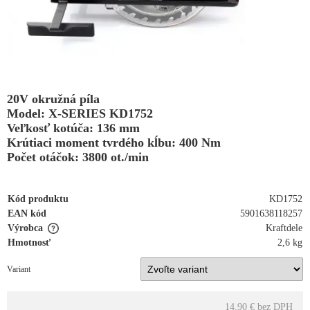
20V okružná píla
Model: X-SERIES KD1752
Veľkosť kotúča: 136 mm
Krútiaci moment tvrdého kĺbu: 400 Nm
Počet otáčok: 3800 ot./min
Kód produktu
KD1752
EAN kód
5901638118257
Výrobca
Kraftdele
Hmotnosť
2,6 kg
Variant
14.90 €
bez DPH