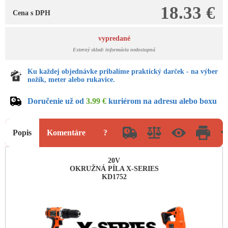
18.33 €
Cena s DPH
vypredané
Externý sklad: informácia nedostupná
Ku každej objednávke pribalíme praktický darček - na výber
nožík, meter alebo rukavice.
Doručenie už od
3.99 €
kuriérom na adresu alebo boxu
Popis
Komentáre
?
20V
OKRUŽNÁ PÍLA X-SERIES
KD1752