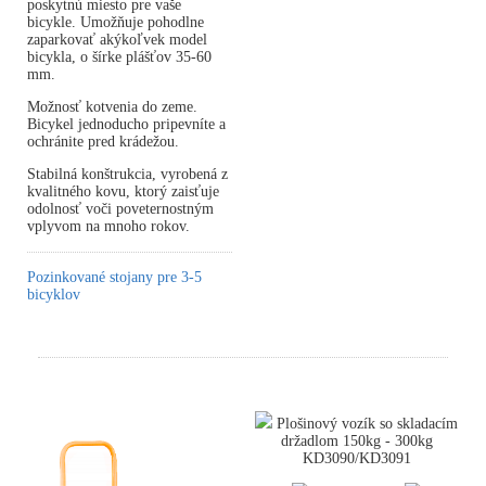
poskytnú miesto pre vaše
bicykle. Umožňuje pohodlne
zaparkovať akýkoľvek model
bicykla, o šírke plášťov 35-60
mm.
Možnosť kotvenia do zeme.
Bicykel jednoducho pripevníte a
ochránite pred krádežou.
Stabilná konštrukcia, vyrobená z
kvalitného kovu, ktorý zaisťuje
odolnosť voči poveternostným
vplyvom na mnoho rokov.
Pozinkované stojany pre 3-5
bicyklov
Plošinový vozík so skladacím
držadlom 150kg - 300kg
KD3090/KD3091