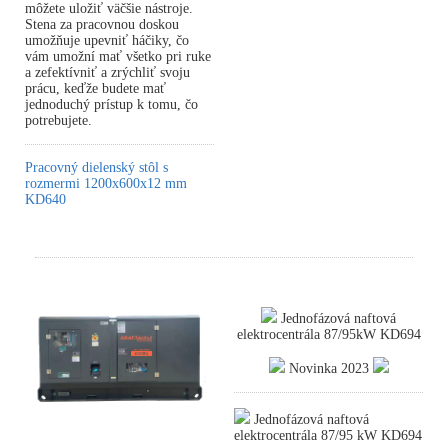
môžete uložiť väčšie nástroje.
Stena za pracovnou doskou
umožňuje upevniť háčiky, čo
vám umožní mať všetko pri ruke
a zefektívniť a zrýchliť svoju
prácu, keďže budete mať
jednoduchý prístup k tomu, čo
potrebujete.
Pracovný dielenský stôl s
rozmermi 1200x600x12 mm
KD640
Jednofázová naftová
elektrocentrála 87/95kW KD694
Novinka 2023
Jednofázová naftová
elektrocentrála 87/95 kW KD694