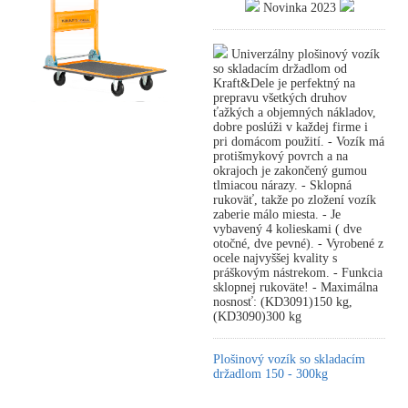
Novinka 2023
Univerzálny plošinový vozík
so skladacím držadlom od
Kraft&Dele je perfektný na
prepravu všetkých druhov
ťažkých a objemných nákladov,
dobre poslúži v každej firme i
pri domácom použití. - Vozík má
protišmykový povrch a na
okrajoch je zakončený gumou
tlmiacou nárazy. - Sklopná
rukoväť, takže po zložení vozík
zaberie málo miesta. - Je
vybavený 4 kolieskami ( dve
otočné, dve pevné). - Vyrobené z
ocele najvyššej kvality s
práškovým nástrekom. - Funkcia
sklopnej rukoväte! - Maximálna
nosnosť: (KD3091)150 kg,
(KD3090)300 kg
Plošinový vozík so skladacím
držadlom 150 - 300kg