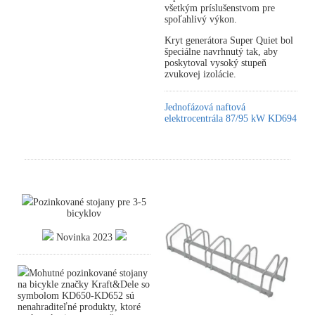
všetkým príslušenstvom pre
spoľahlivý výkon.
Kryt generátora Super Quiet bol
špeciálne navrhnutý tak, aby
poskytoval vysoký stupeň
zvukovej izolácie.
Jednofázová naftová
elektrocentrála 87/95 kW KD694
Pozinkované stojany pre 3-5
bicyklov
Novinka 2023
Mohutné pozinkované stojany
na bicykle značky Kraft&Dele so
symbolom KD650-KD652 sú
nenahraditeľné produkty, ktoré