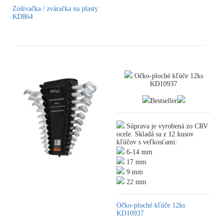
Zošívačka / zváračka na plasty
KD864
Očko-ploché kľúče 12ks
KD10937
Bestseller
Súprava je vyrobená zo CRV
ocele. Skladá sa z 12 kusov
kľúčov s veľkosťami:
6-14 mm
17 mm
9 mm
22 mm
Očko-ploché kľúče 12ks
KD10937