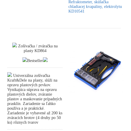
Refraktometer, skúšačka
chladiacej kvapaliny, elektrolytu
KD10541
Zošívačka / zváračka na
plasty KD864
Bestseller
Univerzálna zošívačka
Kraft&Dele na plasty, slúži na
opravu plastových prvkov.
Vynikajúca súprava na opravu
plastových dielov, zváranie
plastov a maskovanie prípadných
prasklín. Zariadenie sa ľahko
používa a je praktické.
Zariadenie je vybavené až 200 ks
zváracích hrotov (4 druhy po 50
ks) rôznych tvarov