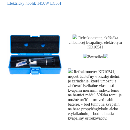
Elektrický hoblík 1450W EC561
Refraktometer, skúšačka
chladiacej kvapaliny, elektrolytu
KD10541
Bestseller
Refraktometer KD10541,
nepostrádateľný v každej dielni,
je zariadenie, ktoré umožňuje
zisťovať fyzikálne vlastnosti
kvapalín meraním indexu lomu
na hranici médií. Vďaka tomu je
možné určiť: - úroveň nabitia
batérie, - bod tuhnutia kvapalín
na báze propylénglykolu alebo
etylalkoholu, - bod tuhnutia
kvapaliny ostrekovačov.