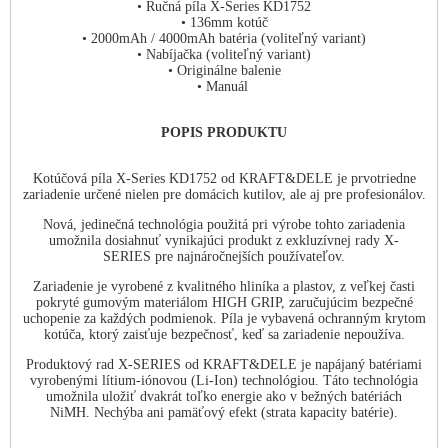
• Ručná píla X-Series KD1752
• 136mm kotúč
• 2000mAh / 4000mAh batéria (voliteľný variant)
• Nabíjačka (voliteľný variant)
• Originálne balenie
• Manuál
POPIS PRODUKTU
Kotúčová píla X-Series KD1752 od KRAFT&DELE je prvotriedne
zariadenie určené nielen pre domácich kutilov, ale aj pre profesionálov.
Nová, jedinečná technológia použitá pri výrobe tohto zariadenia
umožnila dosiahnuť vynikajúci produkt z exkluzívnej rady X-
SERIES pre najnáročnejších používateľov.
Zariadenie je vyrobené z kvalitného hliníka a plastov, z veľkej časti
pokryté gumovým materiálom HIGH GRIP, zaručujúcim bezpečné
uchopenie za každých podmienok. Píla je vybavená ochranným krytom
kotúča, ktorý zaisťuje bezpečnosť, keď sa zariadenie nepoužíva.
Produktový rad X-SERIES od KRAFT&DELE je napájaný batériami
vyrobenými lítium-iónovou (Li-Ion) technológiou. Táto technológia
umožnila uložiť dvakrát toľko energie ako v bežných batériách
NiMH. Nechýba ani pamäťový efekt (strata kapacity batérie).