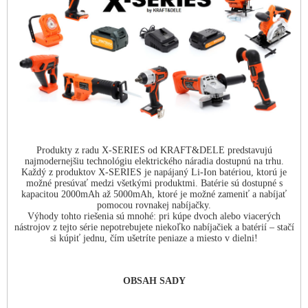
Produkty z radu X-SERIES od KRAFT&DELE predstavujú
najmodernejšiu technológiu elektrického náradia dostupnú na trhu.
Každý z produktov X-SERIES je napájaný Li-Ion batériou, ktorú je
možné presúvať medzi všetkými produktmi. Batérie sú dostupné s
kapacitou 2000mAh až 5000mAh, ktoré je možné zameniť a nabíjať
pomocou rovnakej nabíjačky.
Výhody tohto riešenia sú mnohé: pri kúpe dvoch alebo viacerých
nástrojov z tejto série nepotrebujete niekoľko nabíjačiek a batérií – stačí
si kúpiť jednu, čím ušetríte peniaze a miesto v dielni!
OBSAH SADY