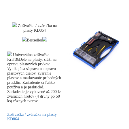
Zošívačka / zváračka na
plasty KD864
Bestseller
Univerzálna zošívačka
Kraft&Dele na plasty, slúži na
opravu plastových prvkov.
Vynikajúca súprava na opravu
plastových dielov, zváranie
plastov a maskovanie prípadných
prasklín. Zariadenie sa ľahko
používa a je praktické.
Zariadenie je vybavené až 200 ks
zváracích hrotov (4 druhy po 50
ks) rôznych tvarov
Zošívačka / zváračka na plasty
KD864