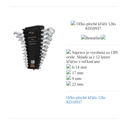
Očko-ploché kľúče 12ks
KD10937
Bestseller
Súprava je vyrobená zo CRV
ocele. Skladá sa z 12 kusov
kľúčov s veľkosťami:
6-14 mm
17 mm
9 mm
22 mm
Očko-ploché kľúče 12ks
KD10937