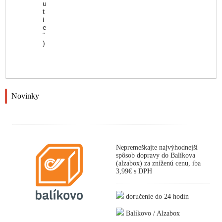
u
t
i
e
“
)
Novinky
Nepremeškajte najvýhodnejší
spôsob dopravy do Balíkova
(alzabox) za zníženú cenu, iba
3,99€ s DPH
doručenie do 24 hodín
Balíkovo / Alzabox