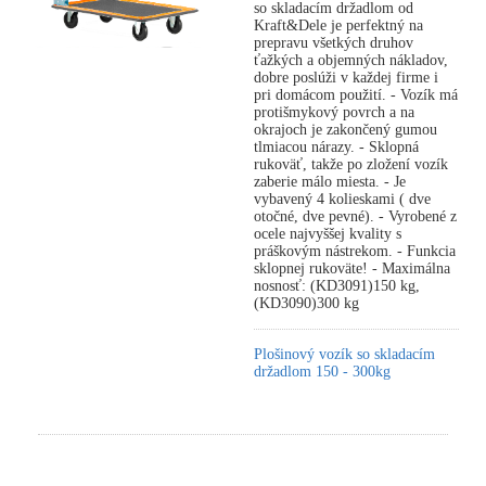
so skladacím držadlom od
Kraft&Dele je perfektný na
prepravu všetkých druhov
ťažkých a objemných nákladov,
dobre poslúži v každej firme i
pri domácom použití. - Vozík má
protišmykový povrch a na
okrajoch je zakončený gumou
tlmiacou nárazy. - Sklopná
rukoväť, takže po zložení vozík
zaberie málo miesta. - Je
vybavený 4 kolieskami ( dve
otočné, dve pevné). - Vyrobené z
ocele najvyššej kvality s
práškovým nástrekom. - Funkcia
sklopnej rukoväte! - Maximálna
nosnosť: (KD3091)150 kg,
(KD3090)300 kg
Plošinový vozík so skladacím
držadlom 150 - 300kg