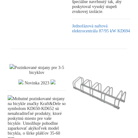
špeciálne navrhnutý tak, aby
poskytoval vysoký stupeň
zvukovej izolácie.
Jednofázová naftová
elektrocentrála 87/95 kW KD694
Pozinkované stojany pre 3-5
bicyklov
Novinka 2023
Mohutné pozinkované stojany
na bicykle značky Kraft&Dele so
symbolom KD650-KD652 sú
nenahraditeľné produkty, ktoré
poskytnú miesto pre vaše
bicykle. Umožňuje pohodlne
zaparkovať akýkoľvek model
bicykla, o šírke plášťov 35-60