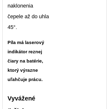
naklonenia
čepele až do uhla
45°.
Píla má laserový
indikátor reznej
čiary na batérie,
ktorý výrazne
uľahčuje prácu.
Vyvážené