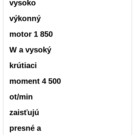
vysoko
výkonný
motor 1 850
W a vysoký
krútiaci
moment 4 500
ot/min
zaisťujú
presné a