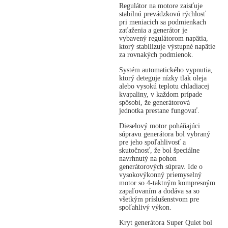
Regulátor na motore zaisťuje
stabilnú prevádzkovú rýchlosť
pri meniacich sa podmienkach
zaťaženia a generátor je
vybavený regulátorom napätia,
ktorý stabilizuje výstupné napätie
za rovnakých podmienok.
Systém automatického vypnutia,
ktorý deteguje nízky tlak oleja
alebo vysokú teplotu chladiacej
kvapaliny, v každom prípade
spôsobí, že generátorová
jednotka prestane fungovať.
Dieselový motor poháňajúci
súpravu generátora bol vybraný
pre jeho spoľahlivosť a
skutočnosť, že bol špeciálne
navrhnutý na pohon
generátorových súprav. Ide o
vysokovýkonný priemyselný
motor so 4-taktným kompresným
zapaľovaním a dodáva sa so
všetkým príslušenstvom pre
spoľahlivý výkon.
Kryt generátora Super Quiet bol