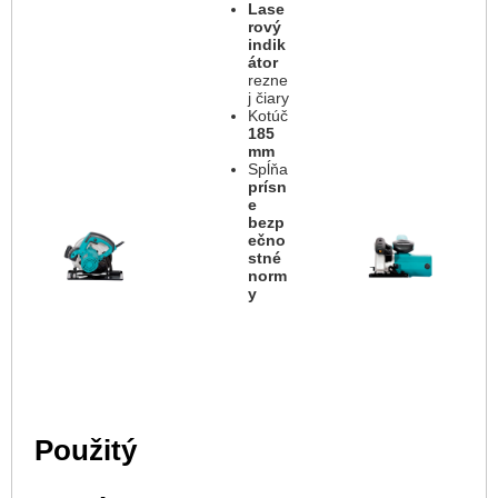
Lase
rový
indik
átor
rezne
j čiary
Kotúč
185
mm
Spĺňa
prísn
e
bezp
ečno
stné
norm
y
Použitý