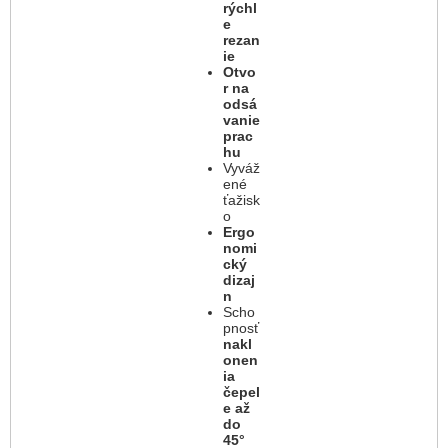
rýchl
e
rezan
ie
Otvo
r na
odsá
vanie
prac
hu
Vyváž
ené
ťažisk
o
Ergo
nomi
cký
dizaj
n
Scho
pnosť
nakl
onen
ia
čepel
e až
do
45°