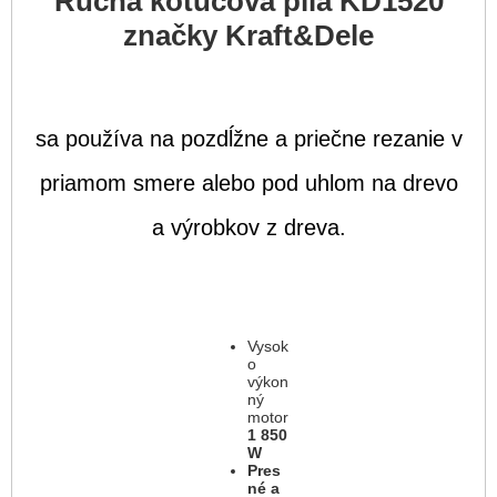
Ručná kotúčová píla KD1520
značky
Kraft&Dele
sa používa na pozdĺžne a priečne rezanie v
priamom smere alebo pod uhlom na drevo
a výrobkov z dreva.
Vysok
o
výkon
ný
motor
1 850
W
Pres
né a