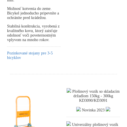
mm.
Možnosť kotvenia do zeme.
Bicykel jednoducho pripevníte a
ochránite pred krádežou.
Stabilná konštrukcia, vyrobená z
kvalitného kovu, ktorý zaisťuje
odolnosť voči poveternostným
vplyvom na mnoho rokov.
Pozinkované stojany pre 3-5
bicyklov
Plošinový vozík so skladacím
držadlom 150kg - 300kg
KD3090/KD3091
Novinka 2023
Univerzálny plošinový vozík