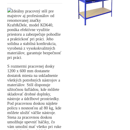
Ideálny pracovný stôl pre
majstrov aj profesionálov od
renomovanej značky
Kraft&Dele, model KD640,
ponúka efektívne využitie
priestoru a zabezpečuje pohodlie
a praktickosť pri práci. Jeho
solídna a stabilná konštrukcia,
vyrobená z vysokokvalitných
materiálov, garantuje bezpečnosť
pri práci.
S rozmermi pracovnej dosky
1200 x 600 mm dostanete
dostatok miesta na uskladnenie
všetkých potrebných nástrojov a
materiálov. Stôl disponuje
užitočnou šufládou, kde môžete
skladovať drobné doplnky,
nástroje a údržbové prostriedky.
Pod pracovnou doskou nájdete
policu s nosnosťou až 80 kg, kde
môžete uložiť väčšie nástroje.
Stena za pracovnou doskou
umožňuje upevniť háčiky, čo
vám umožní mať všetko pri ruke