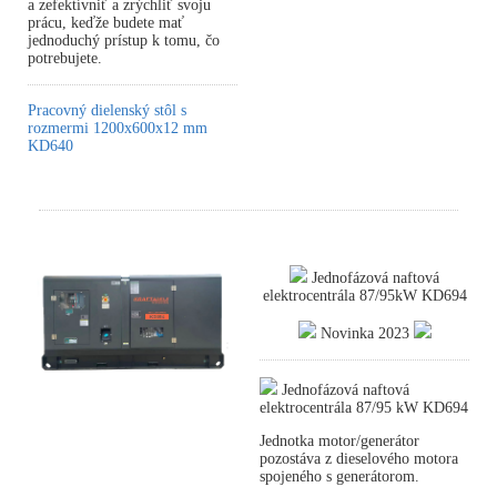
a zefektívniť a zrýchliť svoju
prácu, keďže budete mať
jednoduchý prístup k tomu, čo
potrebujete.
Pracovný dielenský stôl s
rozmermi 1200x600x12 mm
KD640
Jednofázová naftová
elektrocentrála 87/95kW KD694
Novinka 2023
Jednofázová naftová
elektrocentrála 87/95 kW KD694
Jednotka motor/generátor
pozostáva z dieselového motora
spojeného s generátorom.