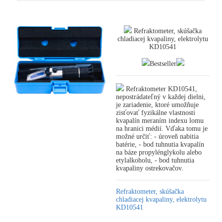
Refraktometer, skúšačka
chladiacej kvapaliny, elektrolytu
KD10541
Bestseller
Refraktometer KD10541,
nepostrádateľný v každej dielni,
je zariadenie, ktoré umožňuje
zisťovať fyzikálne vlastnosti
kvapalín meraním indexu lomu
na hranici médií. Vďaka tomu je
možné určiť: - úroveň nabitia
batérie, - bod tuhnutia kvapalín
na báze propylénglykolu alebo
etylalkoholu, - bod tuhnutia
kvapaliny ostrekovačov.
Refraktometer, skúšačka
chladiacej kvapaliny, elektrolytu
KD10541