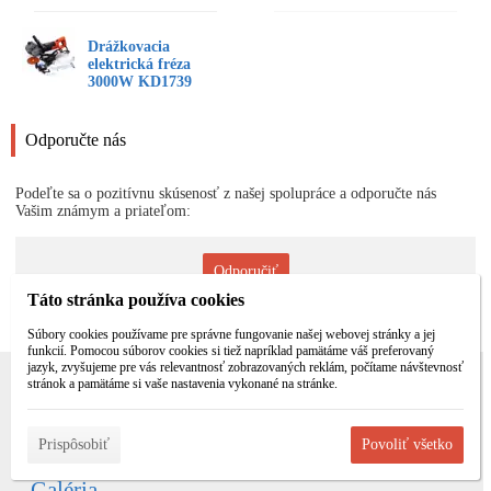
Drážkovacia
elektrická fréza
3000W KD1739
Odporučte nás
Podeľte sa o pozitívnu skúsenosť z našej spolupráce a odporučte nás
Vašim známym a priateľom:
Odporučiť
Táto stránka používa cookies
Súbory cookies používame pre správne fungovanie našej webovej stránky a jej
funkcií. Pomocou súborov cookies si tiež napríklad pamätáme váš preferovaný
jazyk, zvyšujeme pre vás relevantnosť zobrazovaných reklám, počítame návštevnosť
stránok a pamätáme si vaše nastavenia vykonané na stránke.
Informácie
Blog
Prispôsobiť
Povoliť všetko
Galéria