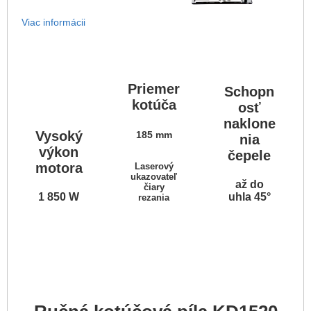
Viac informácii
Priemer
Schopn
kotúča
osť
naklone
Vysoký
185 mm
nia
výkon
čepele
motora
Laserový
ukazovateľ
až do
čiary
1 850 W
uhla 45°
rezania