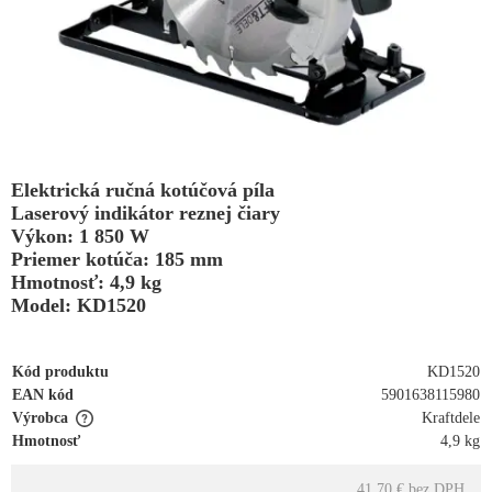
Elektrická ručná kotúčová píla
Laserový indikátor reznej čiary
Výkon: 1 850 W
Priemer kotúča: 185 mm
Hmotnosť: 4,9 kg
Model: KD1520
Kód produktu
KD1520
EAN kód
5901638115980
Výrobca
Kraftdele
Hmotnosť
4,9 kg
41.70 €
bez DPH